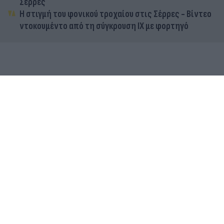
Σέρρες
Η στιγμή του φονικού τροχαίου στις Σέρρες - Βίντεο
ντοκουμέντο από τη σύγκρουση ΙΧ με φορτηγό