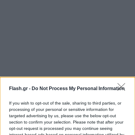
Flash.gr -
Do Not Process My Personal Information
https://twitter.com/NASA/status/155384322558828
ref_src=twsrc%5Etfw%7Ctwcamp%5Etweetembed%7
If you wish to opt-out of the sale, sharing to third parties, or
processing of your personal or sensitive information for
pethane-i-ithopoios-nisel-nikols-i-ypolochagos-
targeted advertising by us, please use the below opt-out
ouchoura-tis-seiras-star-trek%2F
section to confirm your selection. Please note that after your
opt-out request is processed you may continue seeing
interest-based ads based on personal information utilized by