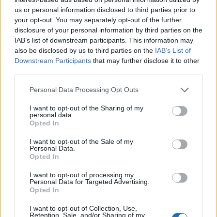
Η Νίκολς είχε μια μακρά καλλιτεχνική καριέρα,
us or personal information disclosed to third parties prior to
ξεκινώντας ως έφηβη τραγουδίστρια και χορεύτρια
your opt-out. You may separately opt-out of the further
σε νυχτερινό μαγαζί στο Σικάγο, την πατρίδα της,
disclosure of your personal information by third parties on the
IAB’s list of downstream participants. This information may
και αργότερα εμφανίστηκε στην τηλεόραση.
also be disclosed by us to third parties on the
IAB’s List of
Downstream Participants
that may further disclose it to other
third parties.
Οι πρώτες εμφανίσεις της Νίκολς στο “Star Trek”
προηγήθηκαν της κωμικής κωμικής σειράς “Julia”
Please note that this website/app uses one or more Google
Personal Data Processing Opt Outs
του 1968, όπου υποδυόμενη μια χήρα μητέρα που
services and may gather and store information including but
not limited to your visit or usage behaviour. You may click to
I want to opt-out of the Sharing of my
εργάζεται ως νοσοκόμα, έγινε η πρώτη μαύρη
personal data.
grant or deny consent to Google and its third-party tags to
Opted In
γυναίκα που πρωταγωνίστησε σε έναν μη
use your data for below specified purposes in below Google
στερεότυπο ρόλο σε μια σειρά στην τηλεόραση.
consent section.
I want to opt-out of the Sale of my
Personal Data.
Opted In
Υπερασπίστρια των πολιτικών δικαιωμάτων, η
I want to opt-out of processing my
Νίκολς προσφέρθηκε εθελοντικά να συνεργαστεί
Personal Data for Targeted Advertising.
Opted In
με τη διαστημική υπηρεσία ΝΑSA σε ένα ειδικό
πρόγραμμα για την πρόσληψη μειονοτικού και
I want to opt-out of Collection, Use,
Retention, Sale, and/or Sharing of my