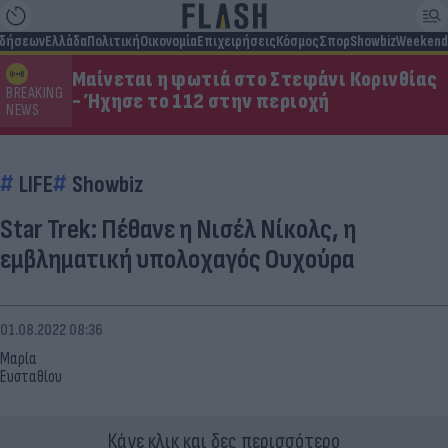
ιδήσεων
Ελλάδα
Πολιτική
Οικονομία
Επιχειρήσεις
Κόσμος
Σπορ
Showbiz
Weekend
Μαίνεται η φωτιά στο Στεφάνι Κορινθίας
BREAKING
- Ήχησε το 112 στην περιοχή
NEWS
LIFE
Showbiz
Star Trek: Πέθανε η Νισέλ Νίκολς, η
εμβληματική υπολοχαγός Ουχούρα
01.08.2022 08:36
Μαρία
Ευσταθίου
Κάνε κλικ και δες περισσότερο