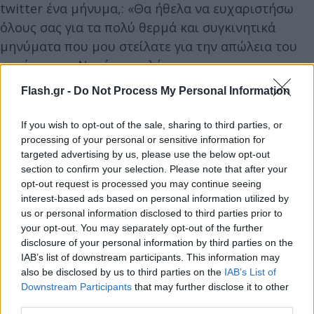
twitter ένα μήνυμα,: «Θα ήθελα να ευχαριστήσω
όλους σας για τα πολύ θερμά και συγκινητικά
μηνύματα που μου στείλατε για την απώλεια του
πατέρα μου. Να είστε καλά».
Flash.gr -
Do Not Process My Personal Information
https://twitter.com/APsycharis/status/1554731671
ref_src=twsrc%5Etfw%7Ctwcamp%5Etweetembed%7
If you wish to opt-out of the sale, sharing to third parties, or
processing of your personal or sensitive information for
psicharis-to-telefteo-antio-ston-ekdoti-photos%2F
targeted advertising by us, please use the below opt-out
section to confirm your selection. Please note that after your
opt-out request is processed you may continue seeing
interest-based ads based on personal information utilized by
us or personal information disclosed to third parties prior to
Η σύζυγος του Σταύρου Ψυχάρη, Χριστίνα
your opt-out. You may separately opt-out of the further
disclosure of your personal information by third parties on the
Τσούτσουρα, με τις δύο κόρες τους, Χριστίνα και
IAB’s list of downstream participants. This information may
Σοφία
also be disclosed by us to third parties on the
IAB’s List of
Downstream Participants
that may further disclose it to other
third parties.