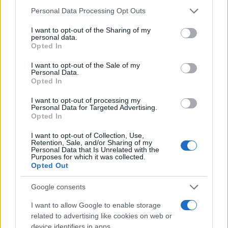
Please note that this website/app uses one or more Google
Personal Data Processing Opt Outs
services and may gather and store information including but
Οι δύο γιοι του Σταύρου Ψυχάρη, Παναγιώτης και
not limited to your visit or usage behaviour. You may click to
I want to opt-out of the Sharing of my
Ανδρέας
personal data.
grant or deny consent to Google and its third-party tags to
Opted In
use your data for below specified purposes in below Google
consent section.
I want to opt-out of the Sale of my
Personal Data.
Opted In
Ο Αλέξανδρος Λυκουρέζος
I want to opt-out of processing my
Personal Data for Targeted Advertising.
Opted In
I want to opt-out of Collection, Use,
Retention, Sale, and/or Sharing of my
Personal Data that Is Unrelated with the
Ο Θανάσης Λάλας
Purposes for which it was collected.
Opted Out
Google consents
I want to allow Google to enable storage
related to advertising like cookies on web or
Ο Γιώργος Λακόπουλος
device identifiers in apps.