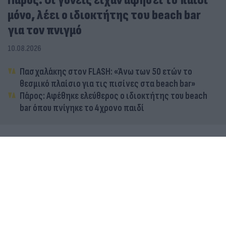
Πάρος: Οι γονείς είχαν αφήσει το παιδί
μόνο, λέει ο ιδιοκτήτης του beach bar
για τον πνιγμό
10.08.2026
Πασχαλάκης στον FLASH: «Άνω των 50 ετών το
θεσμικό πλαίσιο για τις πισίνες στα beach bar»
Πάρος: Αφέθηκε ελεύθερος ο ιδιοκτήτης του beach
bar όπου πνίγηκε το 4χρονο παιδί