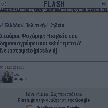
ιδήσεων
Ελλάδα
Πολιτική
Οικονομία
Επιχειρήσεις
Κόσμος
Σπορ
Showbiz
Weekend
Ελλάδα
Πολιτική
Κηδεία
Σταύρος Ψυχάρης: Η κηδεία του
δημοσιογράφου και εκδότη στο Α'
Νεκροταφείο [pics&vid]
04.08.2022 11:35
Έλλη
Κομνηνού
Κάνε κλικ και δες περισσότερο
Flash.gr
στην αναζήτηση της
Google