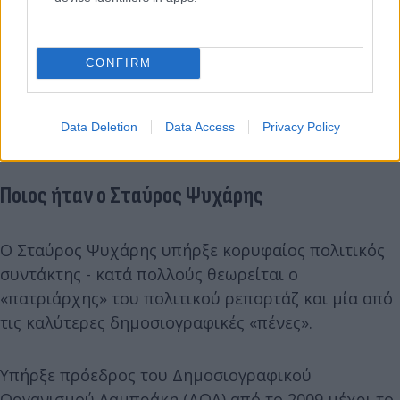
CONFIRM
Data Deletion
Data Access
Privacy Policy
Ποιος ήταν ο Σταύρος Ψυχάρης
Ο Σταύρος Ψυχάρης υπήρξε κορυφαίος πολιτικός
συντάκτης - κατά πολλούς θεωρείται ο
«πατριάρχης» του πολιτικού ρεπορτάζ και μία από
τις καλύτερες δημοσιογραφικές «πένες».
Υπήρξε πρόεδρος του Δημοσιογραφικού
Οργανισμού Λαμπράκη (ΔΟΛ) από το 2009 μέχρι το