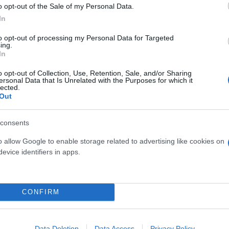
o opt-out of the Sale of my Personal Data.
In
to opt-out of processing my Personal Data for Targeted
ερο
Flash.gr
στην αναζήτηση της
Google
ing.
In
o opt-out of Collection, Use, Retention, Sale, and/or Sharing
ersonal Data that Is Unrelated with the Purposes for which it
lected.
Out
consents
o allow Google to enable storage related to advertising like cookies on
evice identifiers in apps.
Κασσελάκης
ΗΠΑ (Ηνωμένες Πολιτείες Αμερικής)
CONFIRM
Data Deletion
Data Access
Privacy Policy