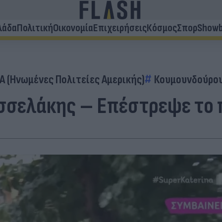
λάδα
Πολιτική
Οικονομία
Επιχειρήσεις
Κόσμος
Σπορ
Showb
Α (Ηνωμένες Πολιτείες Αμερικής)
Κουμουνδούρο
σσελάκης – Επέστρεψε το 