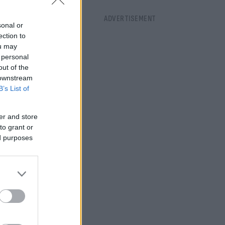
sonal or
ection to
ou may
 personal
out of the
 downstream
B’s List of
er and store
to grant or
ed purposes