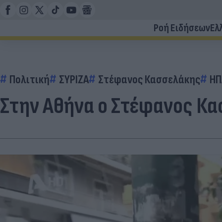
Ροή Ειδήσεων
Ελ
Πολιτική
ΣΥΡΙΖΑ
Στέφανος Κασσελάκης
ΗΠ
Στην Αθήνα ο Στέφανος Κα