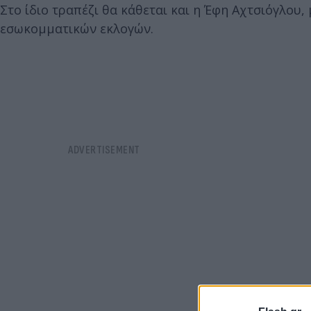
Στο ίδιο τραπέζι θα κάθεται και η Έφη Αχτσιόγλου,
εσωκομματικών εκλογών.