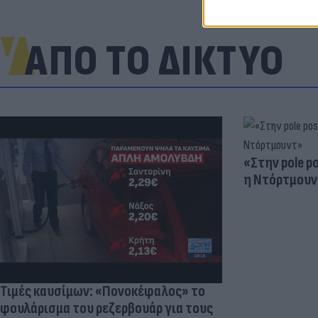
ΑΠΟ ΤΟ ΔΙΚΤΥΟ
«Στην pole p
η Ντόρτμουν
Τιμές καυσίμων: «Πονοκέφαλος» το
φουλάρισμα του ρεζερβουάρ για τους