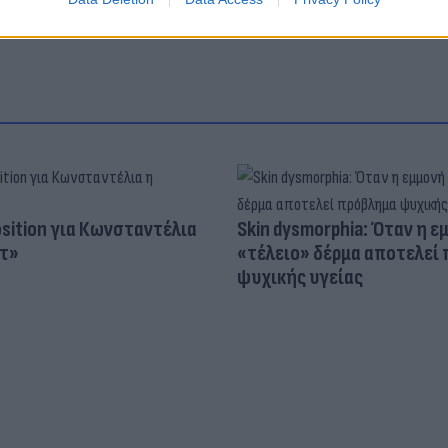
osition για Κωνσταντέλια
Skin dysmorphia: Όταν η ε
τ»
«τέλειο» δέρμα αποτελεί
ψυχικής υγείας