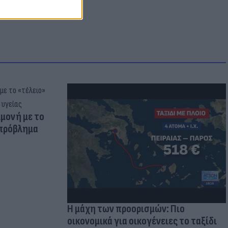
μμονή με το
 πρόβλημα
Η μάχη των προορισμών: Πιο
οικονομικά για οικογένειες το ταξίδι