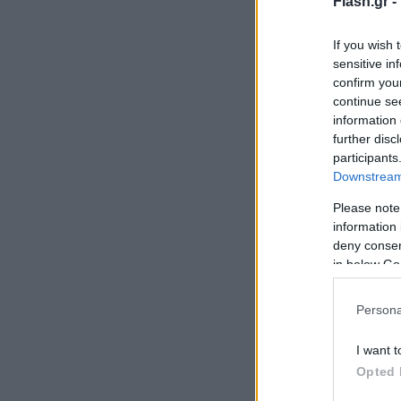
Flash.gr -
If you wish 
sensitive in
confirm you
continue se
information 
further disc
participants
Downstream 
Please note
information 
deny consent
in below Go
Persona
I want t
Opted 