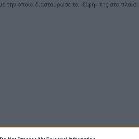
 με την οποία διασταύρωσε τα «ξίφη» της στο πλαίσ