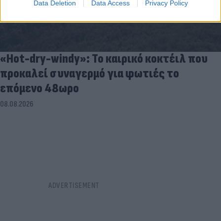
Data Deletion
Data Access
Privacy Policy
«Hot-dry-windy»: Το καιρικό κοκτέιλ που
προκαλεί συναγερμό για φωτιές το
επόμενο 48ωρο
08.08.2026