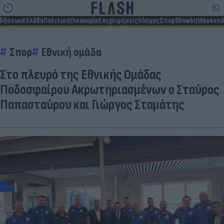
ιδήσεων
Ελλάδα
Πολιτική
Οικονομία
Επιχειρήσεις
Κόσμος
Σπορ
Showbiz
Weekend
Σπορ
Εθνική ομάδα
Στο πλευρό της Εθνικής Ομάδας
Ποδοσφαίρου Ακρωτηριασμένων ο Σταύρος
Παπασταύρου και Γιώργος Σταμάτης