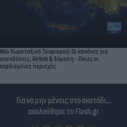
Είδος... πολυτελείας τα κρεατικά: Στα ύψη οι
τιμές στο μοσχάρι - Φόβοι για νέο «ράλι»
ανατιμήσεων
Για να μην μένεις στο σκοτάδι...
ακολούθησε το Flash.gr