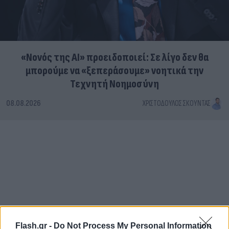
«Νονός της AI» προειδοποιεί: Σε λίγο δεν θα
μπορούμε να «ξεπεράσουμε» νοητικά την
Τεχνητή Νοημοσύνη
08.08.2026
ΧΡΙΣΤΌΔΟΥΛΟΣ ΣΚΟΎΝΤΑΣ
Flash.gr -
Do Not Process My Personal Information