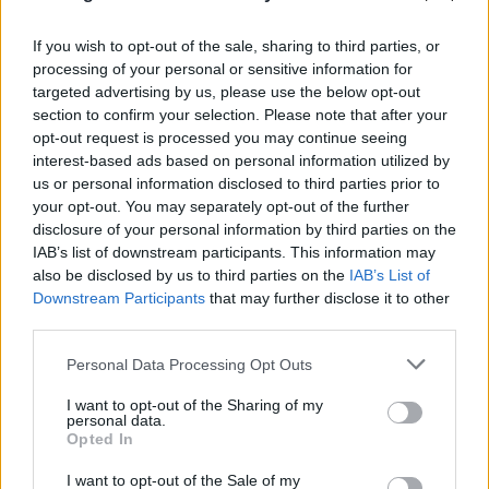
If you wish to opt-out of the sale, sharing to third parties, or
processing of your personal or sensitive information for
targeted advertising by us, please use the below opt-out
section to confirm your selection. Please note that after your
opt-out request is processed you may continue seeing
interest-based ads based on personal information utilized by
us or personal information disclosed to third parties prior to
your opt-out. You may separately opt-out of the further
disclosure of your personal information by third parties on the
IAB’s list of downstream participants. This information may
also be disclosed by us to third parties on the
IAB’s List of
Downstream Participants
that may further disclose it to other
third parties.
Please note that this website/app uses one or more Google
Personal Data Processing Opt Outs
services and may gather and store information including but
not limited to your visit or usage behaviour. You may click to
I want to opt-out of the Sharing of my
personal data.
grant or deny consent to Google and its third-party tags to
Opted In
use your data for below specified purposes in below Google
consent section.
I want to opt-out of the Sale of my