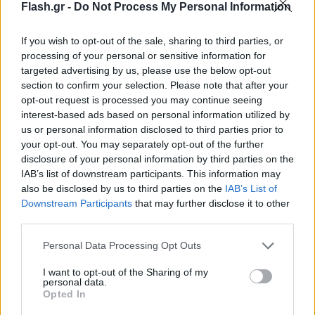
Flash.gr -
Do Not Process My Personal Information
If you wish to opt-out of the sale, sharing to third parties, or
processing of your personal or sensitive information for
targeted advertising by us, please use the below opt-out
section to confirm your selection. Please note that after your
opt-out request is processed you may continue seeing
interest-based ads based on personal information utilized by
us or personal information disclosed to third parties prior to
your opt-out. You may separately opt-out of the further
disclosure of your personal information by third parties on the
IAB’s list of downstream participants. This information may
also be disclosed by us to third parties on the
IAB’s List of
Downstream Participants
that may further disclose it to other
third parties.
Please note that this website/app uses one or more Google
Personal Data Processing Opt Outs
services and may gather and store information including but
not limited to your visit or usage behaviour. You may click to
I want to opt-out of the Sharing of my
personal data.
grant or deny consent to Google and its third-party tags to
Opted In
use your data for below specified purposes in below Google