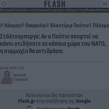
ιδήσεων
Ελλάδα
Πολιτική
Οικονομία
Επιχειρήσεις
Κόσμος
Σπορ
Showbiz
Weekend
Κόσμος
Ουκρανία
Βλαντίμιρ Πούτιν
Πόλεμο
Στόλτενμπεργκ: Αν ο Πούτιν σκεφτεί να
κάνει οτιδήποτε σε κάποια χώρα του ΝΑΤΟ,
η συμμαχία θα αντιδράσει
04.08.2022 13:56
Αγγελική
Γιαννακού
Κάνε κλικ και δες περισσότερο
Flash.gr
στην αναζήτηση της
Google