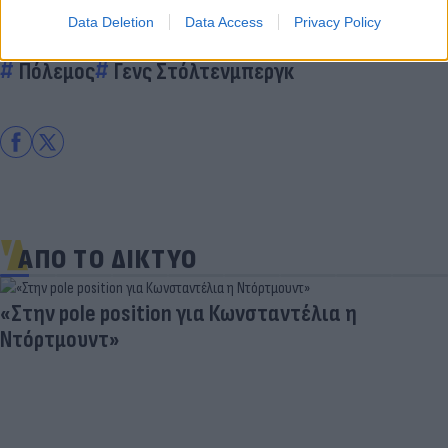
Data Deletion
Data Access
Privacy Policy
Κόσμος
Ουκρανία
Βλαντίμιρ Πούτιν
Πόλεμος
Γενς Στόλτενμπεργκ
ΑΠΟ ΤΟ ΔΙΚΤΥΟ
«Στην pole position για Κωνσταντέλια η
Ντόρτμουντ»