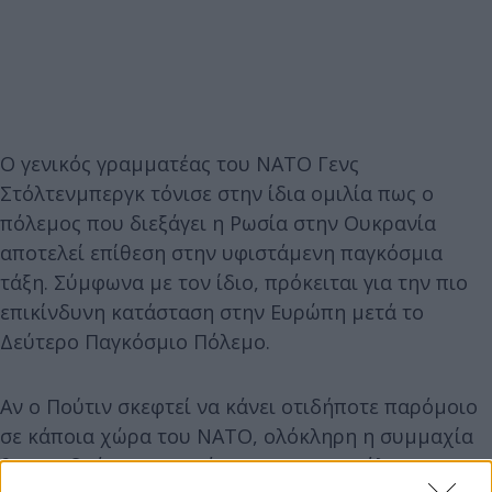
Ο γενικός γραμματέας του ΝΑΤΟ Γενς
Στόλτενμπεργκ τόνισε στην ίδια ομιλία πως ο
πόλεμος που διεξάγει η Ρωσία στην Ουκρανία
αποτελεί επίθεση στην υφιστάμενη παγκόσμια
τάξη. Σύμφωνα με τον ίδιο, πρόκειται για την πιο
επικίνδυνη κατάσταση στην Ευρώπη μετά το
Δεύτερο Παγκόσμιο Πόλεμο.
Αν ο Πούτιν σκεφτεί να κάνει οτιδήποτε παρόμοιο
σε κάποια χώρα του ΝΑΤΟ, ολόκληρη η συμμαχία
θα αντιδράσει, υπογράμμισε ο Γενς Στόλτενμπεργκ.