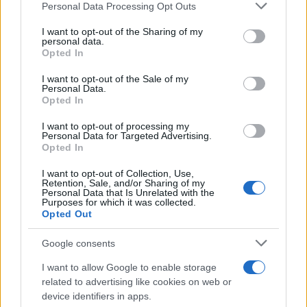
Please note that this website/app uses one or more Google
Personal Data Processing Opt Outs
services and may gather and store information including but
not limited to your visit or usage behaviour. You may click to
I want to opt-out of the Sharing of my
personal data.
grant or deny consent to Google and its third-party tags to
Opted In
use your data for below specified purposes in below Google
consent section.
I want to opt-out of the Sale of my
Personal Data.
Opted In
I want to opt-out of processing my
Personal Data for Targeted Advertising.
Opted In
I want to opt-out of Collection, Use,
«Καλώ όλες τις πλευρές να επιδείξουν
Retention, Sale, and/or Sharing of my
Personal Data that Is Unrelated with the
αυτοσυγκράτηση και να αποφύγουν τη βία. Το
Purposes for which it was collected.
Opted Out
ΝΑΤΟ εξακολουθεί να παρακολουθεί στενά την
κατάσταση στην περιοχή. Η ειρηνευτική δύναμη
Google consents
KFOR παραμένει προσηλωμένη στην αποστολή του
I want to allow Google to enable storage
ΟΗΕ. Εάν απειληθεί η σταθερότητα, η KFOR είναι
related to advertising like cookies on web or
έτοιμη να παρέμβει», τόνισε ο Στόλτενμπεργκ.
device identifiers in apps.