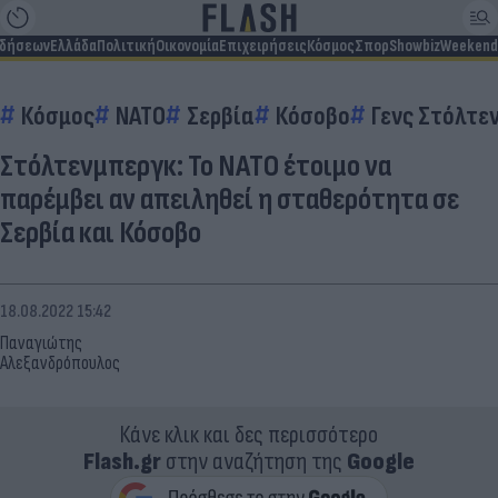
ιδήσεων
Ελλάδα
Πολιτική
Οικονομία
Επιχειρήσεις
Κόσμος
Σπορ
Showbiz
Weekend
Κόσμος
ΝΑΤΟ
Σερβία
Κόσοβο
Γενς Στόλτε
Στόλτενμπεργκ: Το ΝΑΤΟ έτοιμο να
παρέμβει αν απειληθεί η σταθερότητα σε
Σερβία και Κόσοβο
18.08.2022 15:42
Παναγιώτης
Αλεξανδρόπουλος
Κάνε κλικ και δες περισσότερο
Flash.gr
στην αναζήτηση της
Google