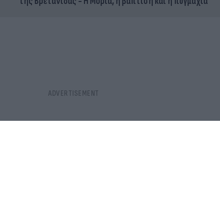
της Βρετανίδας - Η Μόρια, η βάπτιση και η πυγμαχία