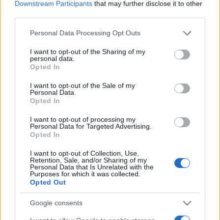
Downstream Participants
that may further disclose it to other
third parties.
Please note that this website/app uses one or more Google
Personal Data Processing Opt Outs
services and may gather and store information including but
not limited to your visit or usage behaviour. You may click to
I want to opt-out of the Sharing of my
personal data.
grant or deny consent to Google and its third-party tags to
Opted In
use your data for below specified purposes in below Google
consent section.
I want to opt-out of the Sale of my
Personal Data.
Opted In
I want to opt-out of processing my
Personal Data for Targeted Advertising.
Opted In
I want to opt-out of Collection, Use,
Retention, Sale, and/or Sharing of my
Personal Data that Is Unrelated with the
Purposes for which it was collected.
Opted Out
Google consents