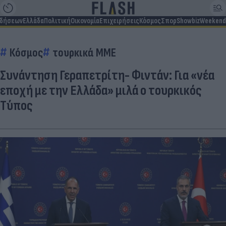
ιδήσεων
Ελλάδα
Πολιτική
Οικονομία
Επιχειρήσεις
Κόσμος
Σπορ
Showbiz
Weekend
Κόσμος
τουρκικά ΜΜΕ
Συνάντηση Γεραπετρίτη- Φιντάν: Για «νέα
εποχή με την Ελλάδα» μιλά ο τουρκικός
Τύπος