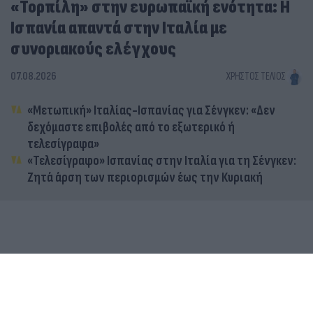
«Τορπίλη» στην ευρωπαϊκή ενότητα: Η
Ισπανία απαντά στην Ιταλία με
συνοριακούς ελέγχους
07.08.2026
ΧΡΉΣΤΟΣ ΤΈΛΙΟΣ
«Μετωπική» Ιταλίας-Ισπανίας για Σένγκεν: «Δεν
δεχόμαστε επιβολές από το εξωτερικό ή
τελεσίγραφα»
«Τελεσίγραφο» Ισπανίας στην Ιταλία για τη Σένγκεν:
Ζητά άρση των περιορισμών έως την Κυριακή