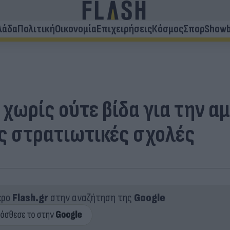
λάδα
Πολιτική
Οικονομία
Επιχειρήσεις
Κόσμος
Σπορ
Showb
 χωρίς ούτε βίδα για την α
ς στρατιωτικές σχολές
ερο
Flash.gr
στην αναζήτηση της
Google