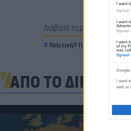
I want t
Opted 
I want 
Διάβασε περισσότερα
Advertis
Opted 
I want t
Πολιτική
Γιώργος Τσίπρας
of my P
was col
Opted 
Google 
ΑΠΟ ΤΟ ΔΙΚΤΥΟ
I want t
web or d