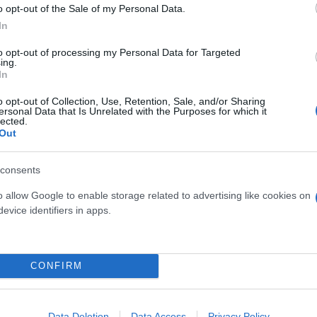
o opt-out of the Sale of my Personal Data.
In
to opt-out of processing my Personal Data for Targeted
ing.
In
o opt-out of Collection, Use, Retention, Sale, and/or Sharing
ersonal Data that Is Unrelated with the Purposes for which it
lected.
Out
consents
o allow Google to enable storage related to advertising like cookies on
evice identifiers in apps.
CONFIRM
Data Deletion
Data Access
Privacy Policy