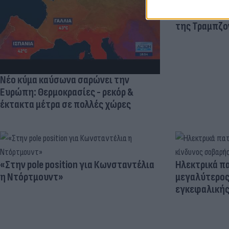
Πανζουρλισμ
Σαλάχ - Χιλι
της Τραμπζον
Νέο κύμα καύσωνα σαρώνει την
Ευρώπη: Θερμοκρασίες - ρεκόρ &
έκτακτα μέτρα σε πολλές χώρες
«Στην pole position για Κωνσταντέλια
Ηλεκτρικά πα
η Ντόρτμουντ»
μεγαλύτερος
εγκεφαλική