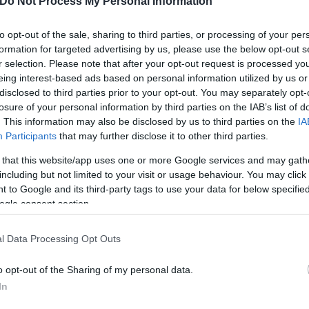
Do Not Process My Personal Information
30-50 από την Ευελπίδων και τις άλλες παραπάνω σ
to opt-out of the sale, sharing to third parties, or processing of your per
 είναι πλέον δεδομένο αποψιλώνονται τα όπλα των
formation for targeted advertising by us, please use the below opt-out s
r selection. Please note that after your opt-out request is processed y
eing interest-based ads based on personal information utilized by us or
disclosed to third parties prior to your opt-out. You may separately opt-
της Ελάχιστης Βάσης Εισαγωγής ο ΣΥΡΙΖΑ έχει επαν
losure of your personal information by third parties on the IAB’s list of
 χιλιάδων υποψηφίων κάθε χρόνο, γεγονός που τους
. This information may also be disclosed by us to third parties on the
IA
Participants
that may further disclose it to other third parties.
ν το φαινόμενο αυτό έχει πάρει επικίνδυνες διαστάσ
λλά πολύ περισσότερο το στελεχιακό δυναμικό του Σ
 that this website/app uses one or more Google services and may gath
 χρονιές.»
καταλήγει η ανακοίνωση.
including but not limited to your visit or usage behaviour. You may click 
 to Google and its third-party tags to use your data for below specifi
ogle consent section.
ερο
Flash.gr
στην αναζήτηση της
Google
l Data Processing Opt Outs
o opt-out of the Sharing of my personal data.
In