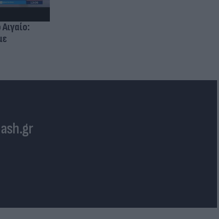
 Αιγαίο:
με
lash.gr