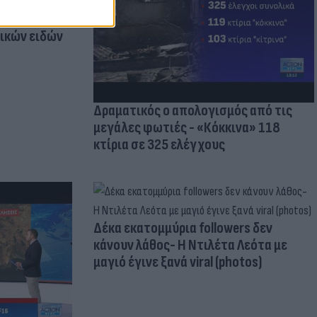
οικίδια! Οι
 στις
τικών ειδών
Δραματικός ο απολογισμός από τις
μεγάλες φωτιές - «Κόκκινα» 118
κτίρια σε 325 ελέγχους
Δέκα εκατομμύρια followers δεν
κάνουν λάθος- Η Ντιλέτα Λεότα με
μαγιό έγινε ξανά viral (photos)