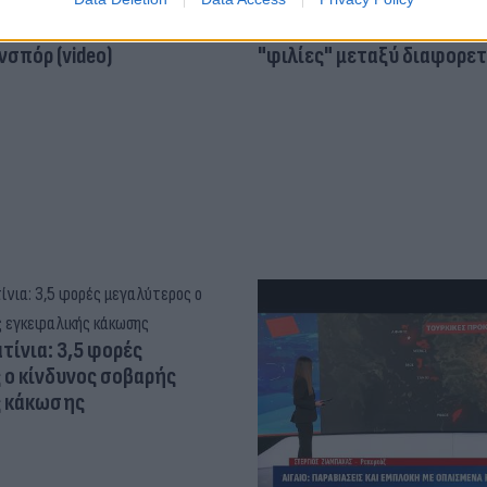
ός στην παρουσίαση του
Και οι μαϊμούδες έχουν κατ
άδες κόσμου στο γήπεδο
επιστήμονες ρίχνουν φως
σπόρ (video)
"φιλίες" μεταξύ διαφορε
τίνια: 3,5 φορές
 ο κίνδυνος σοβαρής
ς κάκωσης