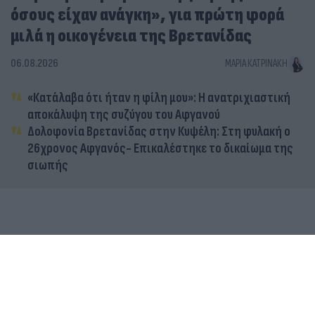
όσους είχαν ανάγκη», για πρώτη φορά
μιλά η οικογένεια της Βρετανίδας
06.08.2026
ΜΑΡΊΑ ΚΑΤΡΙΝΆΚΗ
«Κατάλαβα ότι ήταν η φίλη μου»: Η ανατριχιαστική
αποκάλυψη της συζύγου του Αφγανού
Δολοφονία Βρετανίδας στην Κυψέλη: Στη φυλακή ο
26χρονος Αφγανός- Επικαλέστηκε το δικαίωμα της
σιωπής