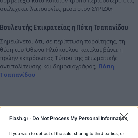
συμμετέχω κατά κάποιον τρόπο περισσότερο στις
στελεχικές λειτουργίες μέσα στον ΣΥΡΙΖΑ».
Βουλευτής Επικρατείας η Πόπη Τσαπανίδου
Σημειώνεται ότι, σε περίπτωση παραίτησης, τη
θέση του Όθωνα Ηλιόπουλου καταλαμβάνει η
πρώην εκπρόσωπος Τύπου της αξιωματικής
αντιπολίτευσης και δημοσιογράφος,
Πόπη
Τσαπανίδου
.
Flash.gr -
Do Not Process My Personal Information
If you wish to opt-out of the sale, sharing to third parties, or