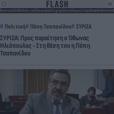
ιδήσεων
Ελλάδα
Πολιτική
Οικονομία
Επιχειρήσεις
Κόσμος
Σπορ
Showbiz
Weekend
Πολιτική
Πόπη Τσαπανίδου
ΣΥΡΙΖΑ
ΣΥΡΙΖΑ: Προς παραίτηση ο Όθωνας
Ηλιόπουλος - Στη θέση του η Πόπη
Τσαπανίδου