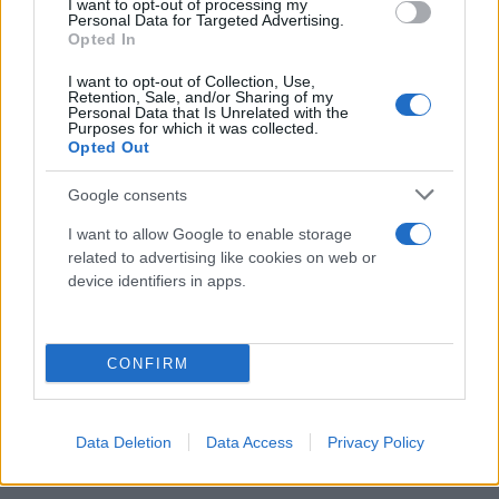
I want to opt-out of processing my
Personal Data for Targeted Advertising.
Υπενθυμίζεται ότι η Ζωρζέττα Λάλη δεν αποτελεί
Opted In
πλέον μέλος του ΣΥΡΙΖΑ καθώς έχει παραιτηθεί και
I want to opt-out of Collection, Use,
προσχωρήσει στους κόλπους της Νέας Αριστεράς.
Retention, Sale, and/or Sharing of my
Personal Data that Is Unrelated with the
Purposes for which it was collected.
Opted Out
Όλα τα υποψήφια ονόματα του ψηφοδελτίου
Google consents
Επικρατείας του ΣΥΡΙΖΑ
I want to allow Google to enable storage
Όθωνας Ηλιόπουλος (εκλεγμένος)
related to advertising like cookies on web or
device identifiers in apps.
Έλενα Ακρίτα (εκλεγμένη)
Ναύαρχος Ευάγγελος Αποστολάκης ΠΝ
(εκλεγμένος)
CONFIRM
Πόπη Τσαπανίδου
Μιχάλης Καλογήρου
Data Deletion
Data Access
Privacy Policy
Τζένη Λειβαδάρου