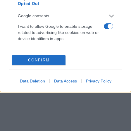
Opted Out
ασχολούνται με την κινηματογραφική εκπαίδευση,
καθώς και ενός τεχνολογικού παρόχου. Οι άλλοι
Google consents
φορείς/εταίροι εδρεύουν στην Ισπανία, την Ιταλία,
I want to allow Google to enable storage
τη Βουλγαρία, την Τσεχική Δημοκρατία, τη
related to advertising like cookies on web or
Γερμανία, την Κροατία, τη Φινλανδία, τη Λιθουανία,
device identifiers in apps.
τη Ρουμανία, αλλά και την Τουρκία.
CONFIRM
Data Deletion
Data Access
Privacy Policy