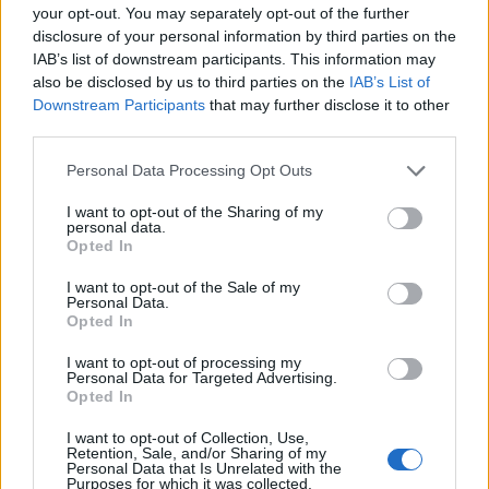
και σε χώρες της Ευρώπης.
your opt-out. You may separately opt-out of the further
disclosure of your personal information by third parties on the
IAB’s list of downstream participants. This information may
«Ανοίγει έτσι ένα παράθυρο στο ελληνικό
also be disclosed by us to third parties on the
IAB’s List of
ντοκιμαντέρ, που γίνεται μέρος του ευρωπαϊκού
Downstream Participants
that may further disclose it to other
κινηματογραφικού πολιτισμού», τόνισε η
third parties.
διευθύντρια του CinEd για την Ταινιοθήκη της
Please note that this website/app uses one or more Google
Personal Data Processing Opt Outs
Ελλάδος, και πρόεδρος της ταινιοθήκης, Μαρία
services and may gather and store information including but
Κομνηνού.
not limited to your visit or usage behaviour. You may click to
I want to opt-out of the Sharing of my
personal data.
grant or deny consent to Google and its third-party tags to
Opted In
use your data for below specified purposes in below Google
Όπως ενημέρωσε η ίδια, το πρόγραμμα CinEd
consent section.
I want to opt-out of the Sale of my
Personal Data.
καθοδηγήθηκε μεταξύ 2015 και 2020 από το
Opted In
Γαλλικό Ινστιτούτο στο Παρίσι, με τη συμμετοχή
I want to opt-out of processing my
της Γαλλικής Ταινιοθήκης και από τον Οκτώβριο
Personal Data for Targeted Advertising.
του 2020 καθοδηγείται από την Ταινιοθήκη της
Opted In
Πορτογαλίας /Cinemateca Portuguesa στη
I want to opt-out of Collection, Use,
Λισαβόνα, με τη συμμετοχή δώδεκα εταίρων και
Retention, Sale, and/or Sharing of my
Personal Data that Is Unrelated with the
τριών συνεργαζόμενων εταίρων, που όλοι
Purposes for which it was collected.