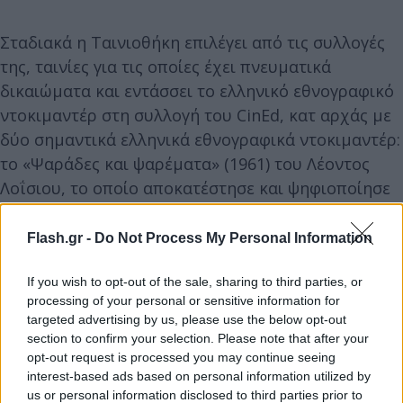
Σταδιακά η Ταινιοθήκη επιλέγει από τις συλλογές
της, ταινίες για τις οποίες έχει πνευματικά
δικαιώματα και εντάσσει το ελληνικό εθνογραφικό
ντοκιμαντέρ στη συλλογή του CinEd, κατ αρχάς με
δύο σημαντικά ελληνικά εθνογραφικά ντοκιμαντέρ:
το «Ψαράδες και ψαρέματα» (1961) του Λέοντος
Λοΐσιου, το οποίο αποκατέστησε και ψηφιοποίησε
πρόσφατα, και το «Λουόμενοι» (2008) της
ντοκιμαντερίστριας Εύας Στεφανή. Τα ντοκιμαντέρ
Flash.gr -
Do Not Process My Personal Information
θα συνοδεύονται από εκπαιδευτικό υλικό
διαμορφωμένο σύμφωνα με την παιδαγωγική
If you wish to opt-out of the sale, sharing to third parties, or
processing of your personal or sensitive information for
φιλοσοφία του CinEd και θα μπορούν να
targeted advertising by us, please use the below opt-out
αξιοποιηθούν για την εκπαίδευση στην λιγότερη
section to confirm your selection. Please note that after your
αναγνωρισμένη κινηματογραφική τέχνη του
opt-out request is processed you may continue seeing
interest-based ads based on personal information utilized by
δημιουργικού ντοκιμαντέρ, τόσο στην Ελλάδα όσο
us or personal information disclosed to third parties prior to