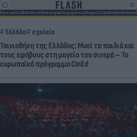
ιδήσεων
Ελλάδα
Πολιτική
Οικονομία
Επιχειρήσεις
Κόσμος
Σπορ
Showbiz
Weekend
Ελλάδα
σχολείο
Ταινιοθήκη της Ελλάδος: Μυεί τα παιδιά και
τους εφήβους στη μαγεία του σινεμά – Το
ευρωπαϊκό πρόγραμμα CinEd