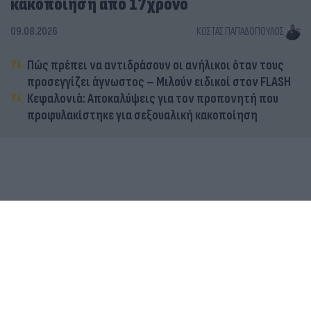
κακοποίηση από 17χρονο
09.08.2026
ΚΏΣΤΑΣ ΠΑΠΑΔΌΠΟΥΛΟΣ
Πώς πρέπει να αντιδράσουν οι ανήλικοι όταν τους
προσεγγίζει άγνωστος – Μιλούν ειδικοί στον FLASH
Κεφαλονιά: Αποκαλύψεις για τον προπονητή που
προφυλακίστηκε για σεξουαλική κακοποίηση