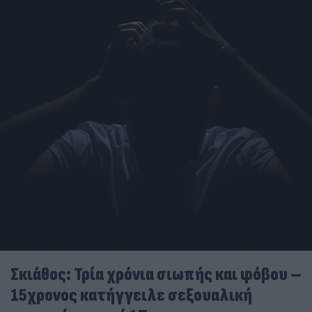
Σκιάθος: Τρία χρόνια σιωπής και φόβου –
15χρονος κατήγγειλε σεξουαλική