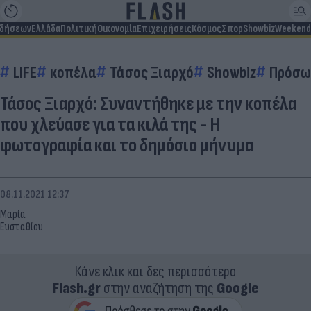
ιδήσεων
Ελλάδα
Πολιτική
Οικονομία
Επιχειρήσεις
Κόσμος
Σπορ
Showbiz
Weekend
LIFE
κοπέλα
Τάσος Ξιαρχό
Showbiz
Πρόσ
Τάσος Ξιαρχό: Συναντήθηκε με την κοπέλα
που χλεύασε για τα κιλά της - Η
φωτογραφία και το δημόσιο μήνυμα
08.11.2021 12:37
Μαρία
Ευσταθίου
Κάνε κλικ και δες περισσότερο
Flash.gr
στην αναζήτηση της
Google