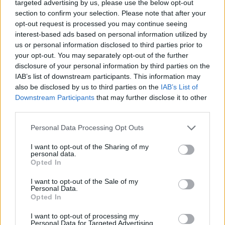
targeted advertising by us, please use the below opt-out
συγγνώμη από την κοπέλα για την απαράδεκτη
section to confirm your selection. Please note that after your
opt-out request is processed you may continue seeing
ανάρτηση του στα social media. Από την πλευρά
interest-based ads based on personal information utilized by
της, η Μέρι δήλωσε στην πρώτη της τηλεοπτική
us or personal information disclosed to third parties prior to
συνέντευξη: «Είμαι πιο καλά και ψύχραιμη πλέον,
your opt-out. You may separately opt-out of the further
μιας και επικοινώνησα μαζί με τον Τάσο. Μου
disclosure of your personal information by third parties on the
IAB’s list of downstream participants. This information may
έστειλε ένα μήνυμα όπου μου ζήτησε συγγνώμη,
also be disclosed by us to third parties on the
IAB’s List of
απολογήθηκε από τη συμπεριφορά του και ζήτησε
Downstream Participants
that may further disclose it to other
να βρεθούμε. Σκοπεύω να το κάνω και θεωρώ ότι
third parties.
έχει λήξει αυτό. Δεν κατάλαβα κυριολεκτικά τίποτα.
Please note that this website/app uses one or more Google
Personal Data Processing Opt Outs
Τράβηξε προφανώς το βίντεο, για τους δικούς του
services and may gather and store information including but
λόγους, θεώρησε ότι είναι σωστό να το ανεβάσει
not limited to your visit or usage behaviour. You may click to
I want to opt-out of the Sharing of my
personal data.
grant or deny consent to Google and its third-party tags to
και να κάνει το σχόλιο αυτό που έκανε».
Opted In
use your data for below specified purposes in below Google
consent section.
I want to opt-out of the Sale of my
Personal Data.
Opted In
I want to opt-out of processing my
Personal Data for Targeted Advertising.