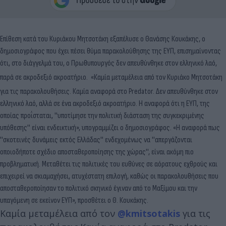
Επίθεση κατά του Κυριάκου Μητσοτάκη εξαπέλυσε ο Θανάσης Κουκάκης, ο
δημοσιογράφος που έχει πέσει θύμα παρακολούθησης της ΕΥΠ, επισημαίνοντας
ότι, στο διάγγελμά του, ο Πρωθυπουργός δεν απευθύνθηκε στον ελληνικό λαό,
παρά σε ακροδεξιό ακροατήριο.
«Καμία μεταμέλεια από τον Κυριάκο Μητσοτάκη
για τις παρακολουθήσεις. Καμία αναφορά στο Predator. Δεν απευθύνθηκε στον
ελληνικό λαό, αλλά σε ένα ακροδεξιό ακροατήριο. Η αναφορά ότι η ΕΥΠ, της
οποίας προΐσταται, ''υποτίμησε την πολιτική διάσταση της συγκεκριμένης
υπόθεσης'' είναι ενδεικτική», υπογραμμίζει ο δημοσιογράφος. «Η αναφορά πως
''σκοτεινές δυνάμεις εκτός Ελλάδας'' ενδεχομένως να ''απεργάζονται
οποιοδήποτε σχέδιο αποσταθεροποίησης της χώρας'', είναι ακόμη πιο
προβληματική. Μεταθέτει τις πολιτικές του ευθύνες σε αόρατους εχθρούς και
επιχειρεί να σκιαμαχήσει, ατυχέστατη επιλογή, καθώς οι παρακολουθήσεις που
αποσταθεροποίησαν το πολιτικό σκηνικό έγιναν από το Μαξίμου και την
υπαγόμενη σε εκείνον ΕΥΠ», προσθέτει ο Θ. Κουκάκης.
Καμία μεταμέλεια από τον
@kmitsotakis
για τις