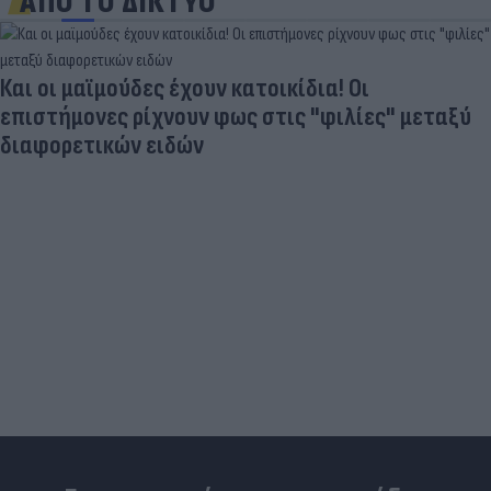
ΑΠΟ ΤΟ ΔΙΚΤΥΟ
Στα σχοινιά ο Ινφαντίνο: UEFA, AFC και CONCACAF
ζητούν ανεξάρτητη έρευνα για το FIFA Forward
Enterprise