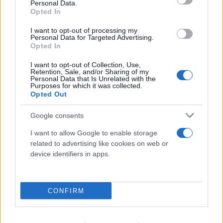
Personal Data.
Βρετανία: Κάμερες σε ναυτικά drones έστελναν
Opted In
«σήματα ζωής» σε IP στην Κίνα
I want to opt-out of processing my
Personal Data for Targeted Advertising.
10.08.2026
Opted In
I want to opt-out of Collection, Use,
Retention, Sale, and/or Sharing of my
Personal Data that Is Unrelated with the
Purposes for which it was collected.
Opted Out
Google consents
I want to allow Google to enable storage
related to advertising like cookies on web or
device identifiers in apps.
ΑΝΤΑΠΟΚΡΙΣΗ ΗΠΑ
ΔΗΜΉΤΡΗΣ ΣΟΥΛΤΟΓΙΆΝΝΗΣ
Οι ΗΠΑ βρίσκονται σε «ημι-διαπραγμάτευση» με
CONFIRM
το Ιράν: Ο γρίφος Τραμπ και οι απαιτήσεις της
Τεχεράνης