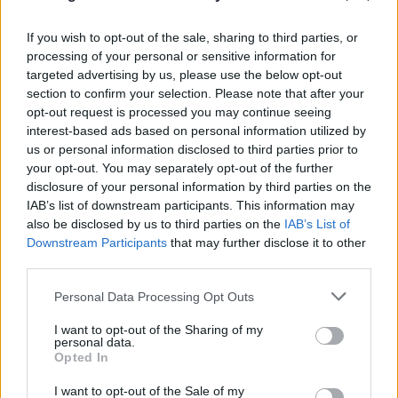
If you wish to opt-out of the sale, sharing to third parties, or
processing of your personal or sensitive information for
targeted advertising by us, please use the below opt-out
section to confirm your selection. Please note that after your
Πόρτο Χέλι: Νεκρή η ιδιοκτήτρια
ΡΕΠΟΡΤΑΖ FLASH
opt-out request is processed you may continue seeing
γνωστού ξενοδοχείου – Έπεσε από τον 6ο όροφο
interest-based ads based on personal information utilized by
10.08.2026
us or personal information disclosed to third parties prior to
your opt-out. You may separately opt-out of the further
disclosure of your personal information by third parties on the
IAB’s list of downstream participants. This information may
also be disclosed by us to third parties on the
IAB’s List of
Downstream Participants
that may further disclose it to other
third parties.
Please note that this website/app uses one or more Google
Personal Data Processing Opt Outs
services and may gather and store information including but
not limited to your visit or usage behaviour. You may click to
I want to opt-out of the Sharing of my
personal data.
grant or deny consent to Google and its third-party tags to
Opted In
use your data for below specified purposes in below Google
consent section.
I want to opt-out of the Sale of my