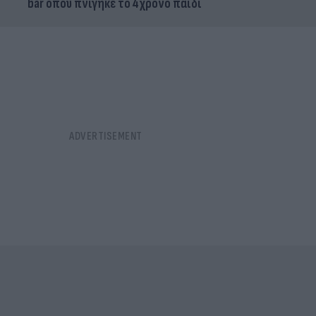
bar όπου πνίγηκε το 4χρονο παιδί