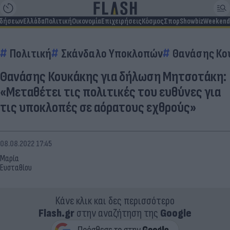
ιδήσεων
Ελλάδα
Πολιτική
Οικονομία
Επιχειρήσεις
Κόσμος
Σπορ
Showbiz
Weekend
Πολιτική
Σκάνδαλο Υποκλοπών
Θανάσης Κο
Θανάσης Κουκάκης για δήλωση Μητσοτάκη:
«Μεταθέτει τις πολιτικές του ευθύνες για
τις υποκλοπές σε αόρατους εχθρούς»
08.08.2022 17:45
Μαρία
Ευσταθίου
Κάνε κλικ και δες περισσότερο
Flash.gr
στην αναζήτηση της
Google