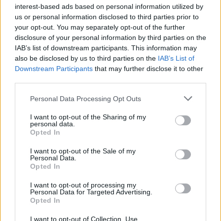
interest-based ads based on personal information utilized by
us or personal information disclosed to third parties prior to
your opt-out. You may separately opt-out of the further
disclosure of your personal information by third parties on the
IAB’s list of downstream participants. This information may
also be disclosed by us to third parties on the
IAB’s List of
Downstream Participants
that may further disclose it to other
third parties.
Please note that this website/app uses one or more Google
Personal Data Processing Opt Outs
services and may gather and store information including but
not limited to your visit or usage behaviour. You may click to
I want to opt-out of the Sharing of my
personal data.
grant or deny consent to Google and its third-party tags to
Opted In
use your data for below specified purposes in below Google
consent section.
I want to opt-out of the Sale of my
Personal Data.
Opted In
I want to opt-out of processing my
Personal Data for Targeted Advertising.
Opted In
Όπως ανέφερε κάτοικος της περιοχής ο 59χρονος
I want to opt-out of Collection, Use,