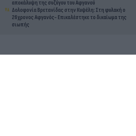
αποκάλυψη της συζύγου του Αφγανού
Δολοφονία Βρετανίδας στην Κυψέλη: Στη φυλακή ο
26χρονος Αφγανός- Επικαλέστηκε το δικαίωμα της
σιωπής