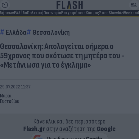
ιδήσεων
Ελλάδα
Πολιτική
Οικονομία
Επιχειρήσεις
Κόσμος
Σπορ
Showbiz
Weekend
Ελλάδα
Θεσσαλονίκη
Θεσσαλονίκη: Απολογείται σήμερα ο
59χρονος που σκότωσε τη μητέρα του -
«Μετάνιωσα για το έγκλημα»
29.07.2022 11:37
Μαρία
Ευσταθίου
Κάνε κλικ και δες περισσότερο
Flash.gr
στην αναζήτηση της
Google