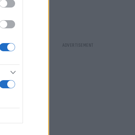
Γαιών. Οι
ήσουν ο
ωπος των
κά
ηση
νία ή το
.