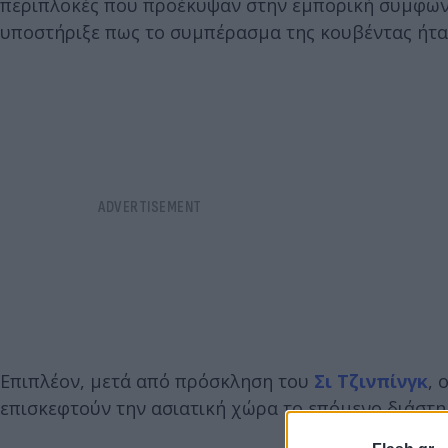
περιπλοκές που προέκυψαν στην εμπορική συμφωνία
υποστήριξε πως το συμπέρασμα της κουβέντας ήταν ι
Επιπλέον, μετά από πρόσκληση του
Σι Τζινπίνγκ
, 
επισκεφτούν την ασιατική χώρα το επόμενο διάστ