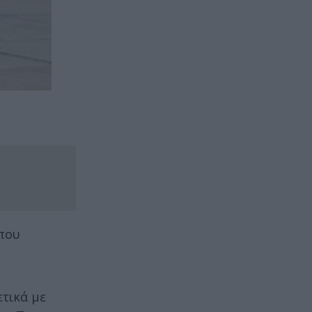
 που
τικά με