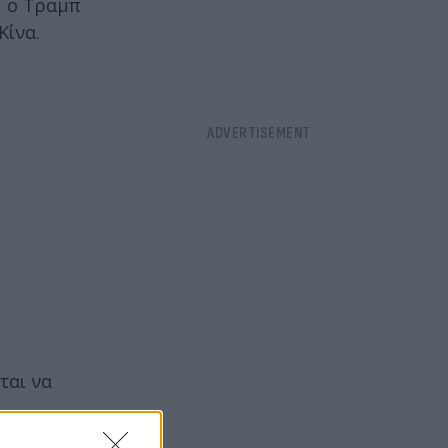
, ο Τραμπ
Κίνα.
ται να