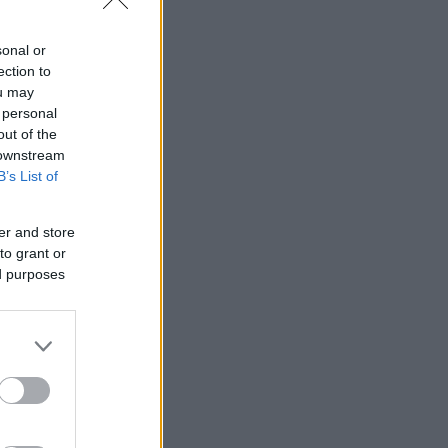
sonal or
ection to
ou may
 personal
out of the
 downstream
B’s List of
er and store
to grant or
ed purposes
ορισμένες
νία διήρκεσε