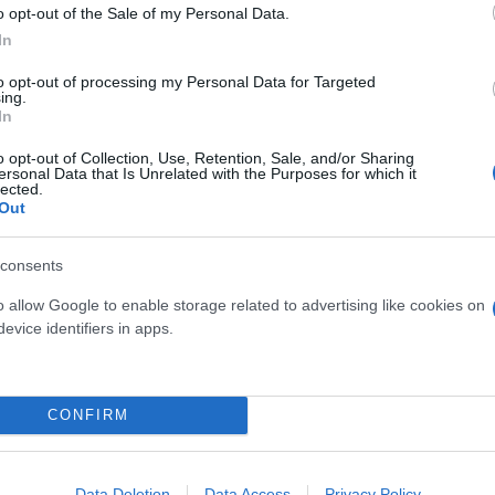
o opt-out of the Sale of my Personal Data.
In
ικά με την πολυπλοκότητα των προϊόντων Σπάνιων 
σε τοποθεσία που θα καθοριστεί. Θα μας εκπροσωπ
to opt-out of processing my Personal Data for Targeted
ing.
 Εμπορίου Howard Lutnick και ο Εμπορικός Εκπρόσ
In
 τη διάρκεια της συνομιλίας, ο Πρόεδρος Xi ευγενι
o opt-out of Collection, Use, Retention, Sale, and/or Sharing
θούμε την Κίνα, και εγώ ανταποδέχτηκα.
ersonal Data that Is Unrelated with the Purposes for which it
lected.
Out
που και οι δύο ανυπομονούμε να κάνουμε. Η συζήτ
Δεν συζητήθηκε τίποτα σχετικά με τη Ρωσία/Ουκρα
consents
ραμμα και την τοποθεσία της επόμενης συνάντησης
o allow Google to enable storage related to advertising like cookies on
evice identifiers in apps.
CONFIRM
Data Deletion
Data Access
Privacy Policy