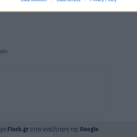
α!».
ερο
Flash.gr
στην αναζήτηση της
Google