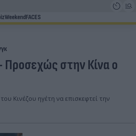
iz
Weekend
FACES
νγκ
 - Προσεχώς στην Κίνα ο
του Κινέζου ηγέτη να επισκεφτεί την