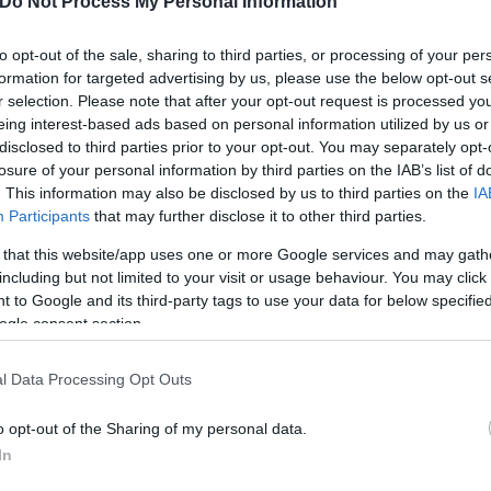
Do Not Process My Personal Information
υ:
to opt-out of the sale, sharing to third parties, or processing of your per
formation for targeted advertising by us, please use the below opt-out s
r selection. Please note that after your opt-out request is processed y
eing interest-based ads based on personal information utilized by us or
disclosed to third parties prior to your opt-out. You may separately opt-
losure of your personal information by third parties on the IAB’s list of
. This information may also be disclosed by us to third parties on the
IA
Participants
that may further disclose it to other third parties.
 that this website/app uses one or more Google services and may gath
including but not limited to your visit or usage behaviour. You may click 
 to Google and its third-party tags to use your data for below specifi
ogle consent section.
l Data Processing Opt Outs
οινωνία με τον Πρόεδρο Xi της Κίνας, συζητώντας 
o opt-out of the Sharing of my personal data.
ι συμφωνηθείσας εμπορικής συμφωνίας. Η επικοινω
In
ικό συμπέρασμα και για τις δύο χώρες.