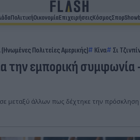
λάδα
Πολιτική
Οικονομία
Επιχειρήσεις
Κόσμος
Σπορ
Showb
 (Ηνωμένες Πολιτείες Αμερικής)
Κίνα
Σι Τζινπί
για την εμπορική συμφωνία
σε μεταξύ άλλων πως δέχτηκε την πρόσκληση 