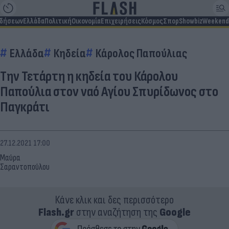
ιδήσεων
Ελλάδα
Πολιτική
Οικονομία
Επιχειρήσεις
Κόσμος
Σπορ
Showbiz
Weekend
Ελλάδα
Κηδεία
Κάρολος Παπούλιας
Την Τετάρτη η κηδεία του Κάρολου
Παπούλια στον ναό Αγίου Σπυρίδωνος στο
Παγκράτι
27.12.2021 17:00
Μαύρα
Σαραντοπούλου
Κάνε κλικ και δες περισσότερο
Flash.gr
στην αναζήτηση της
Google