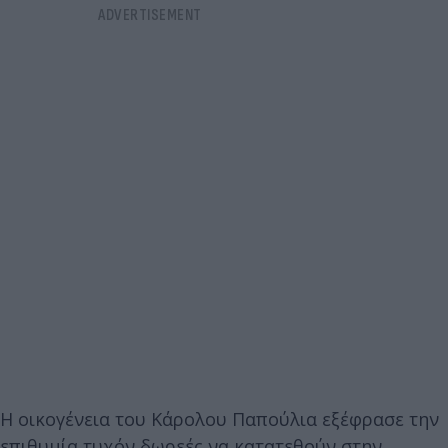
Η οικογένεια του Κάρολου Παπούλια εξέφρασε την
επιθυμία τυχόν δωρεές να κατατεθούν στην