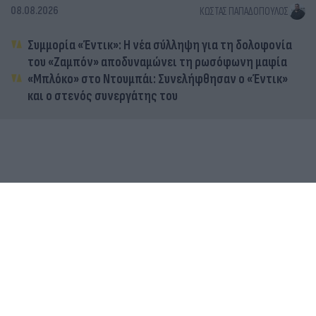
08.08.2026
ΚΏΣΤΑΣ ΠΑΠΑΔΌΠΟΥΛΟΣ
Συμμορία «Έντικ»: Η νέα σύλληψη για τη δολοφονία
του «Ζαμπόν» αποδυναμώνει τη ρωσόφωνη μαφία
«Μπλόκο» στο Ντουμπάι: Συνελήφθησαν ο «Έντικ»
και ο στενός συνεργάτης του