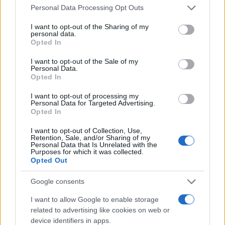
Please note that this website/app uses one or more Google
Personal Data Processing Opt Outs
services and may gather and store information including but
not limited to your visit or usage behaviour. You may click to
I want to opt-out of the Sharing of my
personal data.
grant or deny consent to Google and its third-party tags to
Opted In
use your data for below specified purposes in below Google
consent section.
I want to opt-out of the Sale of my
Personal Data.
Opted In
I want to opt-out of processing my
Personal Data for Targeted Advertising.
Opted In
I want to opt-out of Collection, Use,
Retention, Sale, and/or Sharing of my
Personal Data that Is Unrelated with the
Βάσει απόφασης της κυβέρνησης θα αποδοθούν
Purposes for which it was collected.
κατά την κηδεία του πρώην Προέδρου της
Opted Out
Δημοκρατίας οι τιμές που προσήκουν σε αρχηγό
Google consents
κράτους.
I want to allow Google to enable storage
related to advertising like cookies on web or
Αποφασίσθηκε επίσης, να τηρηθεί δημόσιο πένθος
device identifiers in apps.