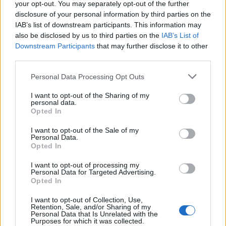
your opt-out. You may separately opt-out of the further
20:00 |
Αποχαιρετισμός
| Quo Vadis |Χορός | 70’
disclosure of your personal information by third parties on the
IAB’s list of downstream participants. This information may
21:30 |
Asparagus
| Ανθή Κούγια &amp; Mafalda
also be disclosed by us to third parties on the
IAB’s List of
Downstream Participants
that may further disclose it to other
Miranda Jacinto (Ελλάδα-Πορτογαλία) Performance
third parties.
|40’
Please note that this website/app uses one or more Google
Personal Data Processing Opt Outs
services and may gather and store information including but
22:30 |
Greek Precarious Body
| Όλγα Ντέντα
not limited to your visit or usage behaviour. You may click to
I want to opt-out of the Sharing of my
personal data.
(Ελλάδα, Ηνωμένο Βασίλειο) |Live Art Performance
grant or deny consent to Google and its third-party tags to
Opted In
use your data for below specified purposes in below Google
| 45’
consent section.
I want to opt-out of the Sale of my
Personal Data.
Opted In
Κυριακή, 04/09/2022
I want to opt-out of processing my
Personal Data for Targeted Advertising.
20:00 |
Trauma
| Olena Kayinska (Ουκρανία) |
Opted In
Παρουσίαση – Ανοιχτή συζήτηση με την
I want to opt-out of Collection, Use,
καλλιτέχνιδα για τη συλλογή «Τραύμα»
Retention, Sale, and/or Sharing of my
Personal Data that Is Unrelated with the
Purposes for which it was collected.