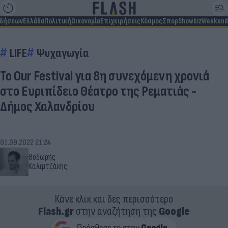
ιδήσεων
Ελλάδα
Πολιτική
Οικονομία
Επιχειρήσεις
Κόσμος
Σπορ
Showbiz
Weekend
LIFE
Ψυχαγωγία
Το Our Festival για 8η συνεχόμενη χρονιά
στο Ευριπίδειο Θέατρο της Ρεματιάς -
Δήμος Χαλανδρίου
01.09.2022 21:24
Θοδωρής
Καλιμτζάκης
Κάνε κλικ και δες περισσότερο
Flash.gr
στην αναζήτηση της
Google