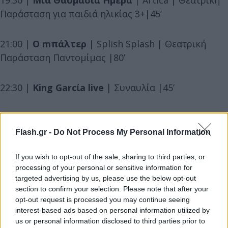
19:30 |
Μία Θαυμάσια Ημέρα
| Artica | Θεατρική
Παράσταση για παιδιά ηλικίας 3+|45’
21:00 |
Ο mπάλτερ
| Splish Splash | Θεατρική
Παράσταση Παντομίμας |80’
22:30 |
King Garcίa live
| Συναυλία |45’
Σάββατο, 03/09/2022
Flash.gr -
Do Not Process My Personal Information
13:00 |
Εργαστήριο Σωματικής Έκφρασης και
If you wish to opt-out of the sale, sharing to third parties, or
Θεατρικού Κλόουν
| Inigo Garcia Cantero
processing of your personal or sensitive information for
targeted advertising by us, please use the below opt-out
section to confirm your selection. Please note that after your
(Ισπανία) | Εργαστήριο για παιδιά και εφήβους |
opt-out request is processed you may continue seeing
360’
interest-based ads based on personal information utilized by
us or personal information disclosed to third parties prior to