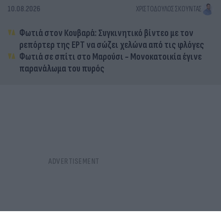
10.08.2026
ΧΡΙΣΤΌΔΟΥΛΟΣ ΣΚΟΎΝΤΑΣ
Φωτιά στον Κουβαρά: Συγκινητικό βίντεο με τον
ρεπόρτερ της ΕΡΤ να σώζει χελώνα από τις φλόγες
Φωτιά σε σπίτι στο Μαρούσι - Μονοκατοικία έγινε
παρανάλωμα του πυρός