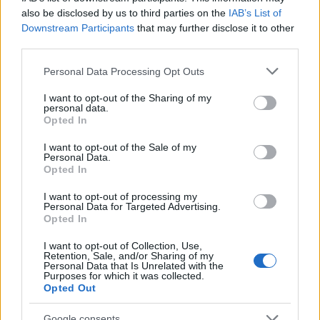
also be disclosed by us to third parties on the
IAB’s List of
Downstream Participants
that may further disclose it to other
third parties.
Please note that this website/app uses one or more Google
Personal Data Processing Opt Outs
services and may gather and store information including but
not limited to your visit or usage behaviour. You may click to
I want to opt-out of the Sharing of my
personal data.
grant or deny consent to Google and its third-party tags to
Opted In
use your data for below specified purposes in below Google
consent section.
I want to opt-out of the Sale of my
Personal Data.
Opted In
I want to opt-out of processing my
Η
Ισπανική Ακαδημία
το είχε προτείνει για το
Personal Data for Targeted Advertising.
Opted In
Όσκαρ Διεθνούς Ταινία, μαζί και με το
''Παράλληλες Μητέρες" (Penelope Cruz) του Pedro
I want to opt-out of Collection, Use,
Retention, Sale, and/or Sharing of my
Almodovar.
Personal Data that Is Unrelated with the
Purposes for which it was collected.
Opted Out
Tί ακριβώς συμβαίνει στην οικογενειακή
Google consents