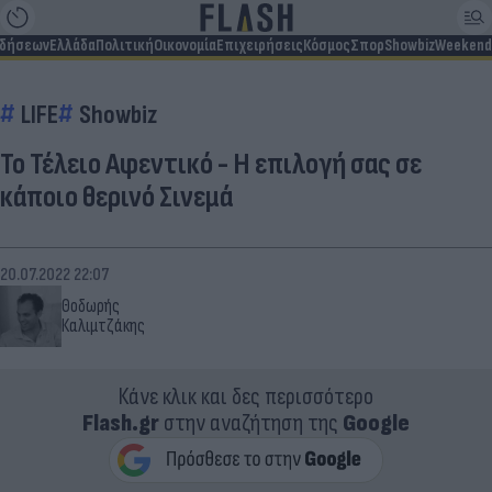
ιδήσεων
Ελλάδα
Πολιτική
Οικονομία
Επιχειρήσεις
Κόσμος
Σπορ
Showbiz
Weekend
LIFE
Showbiz
Το Τέλειο Αφεντικό - Η επιλογή σας σε
κάποιο θερινό Σινεμά
20.07.2022 22:07
Θοδωρής
Καλιμτζάκης
Κάνε κλικ και δες περισσότερο
Flash.gr
στην αναζήτηση της
Google