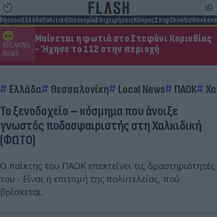
ιδήσεων
Ελλάδα
Πολιτική
Οικονομία
Επιχειρήσεις
Κόσμος
Σπορ
Showbiz
Weekend
Μαίνεται η φωτιά στο Στεφάνι Κορινθίας
BREAKING
- Ήχησε το 112 στην περιοχή
NEWS
Ελλάδα
Θεσσαλονίκη
Local News
ΠΑΟΚ
Χα
Το ξενοδοχείο – κόσμημα που άνοιξε
γνωστός ποδοσφαιριστής στη Χαλκιδική
(ΦΩΤΟ)
Ο παίκτης του ΠΑΟΚ επεκτείνει τις δραστηριότητές
του - Είναι η επιτομή της πολυτελείας, πού
βρίσκεται.