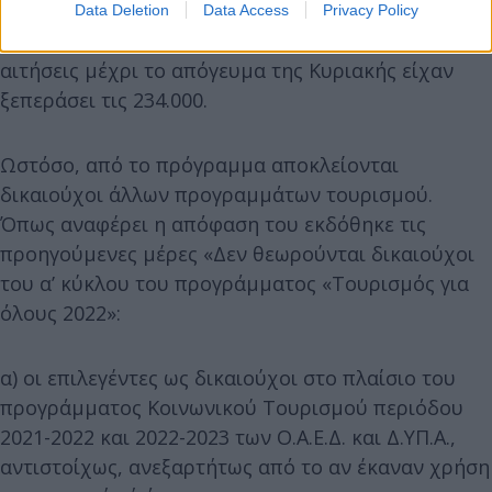
Data Deletion
Data Access
Privacy Policy
Το ενδιαφέρον των πολιτών είναι μεγάλο και οι
αιτήσεις μέχρι το απόγευμα της Κυριακής είχαν
ξεπεράσει τις 234.000.
Ωστόσο, από το πρόγραμμα αποκλείονται
δικαιούχοι άλλων προγραμμάτων τουρισμού.
Όπως αναφέρει η απόφαση του εκδόθηκε τις
προηγούμενες μέρες «Δεν θεωρούνται δικαιούχοι
του α’ κύκλου του προγράμματος «Τουρισμός για
όλους 2022»:
α) οι επιλεγέντες ως δικαιούχοι στο πλαίσιο του
προγράμματος Κοινωνικού Τουρισμού περιόδου
2021-2022 και 2022-2023 των Ο.Α.Ε.Δ. και Δ.ΥΠ.Α.,
αντιστοίχως, ανεξαρτήτως από το αν έκαναν χρήση