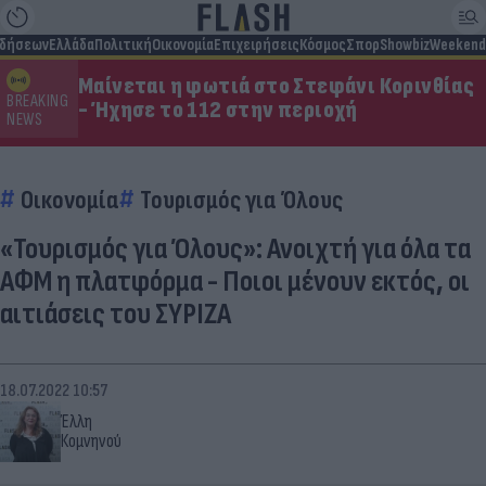
ιδήσεων
Ελλάδα
Πολιτική
Οικονομία
Επιχειρήσεις
Κόσμος
Σπορ
Showbiz
Weekend
Μαίνεται η φωτιά στο Στεφάνι Κορινθίας
BREAKING
- Ήχησε το 112 στην περιοχή
NEWS
Οικονομία
Τουρισμός για Όλους
«Τουρισμός για Όλους»: Ανοιχτή για όλα τα
ΑΦΜ η πλατφόρμα - Ποιοι μένουν εκτός, οι
αιτιάσεις του ΣΥΡΙΖΑ
18.07.2022 10:57
Έλλη
Κομνηνού