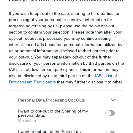
Η αίτηση
If you wish to opt-out of the sale, sharing to third parties, or
H λειτουργία της ψηφιακής πλατφόρμας είναι
processing of your personal or sensitive information for
ιδιαίτερα απλή, καθώς για την υποβολή της
targeted advertising by us, please use the below opt-out
section to confirm your selection. Please note that after your
αίτησης κάθε πολίτης χρειάζεται μόνο τους
opt-out request is processed you may continue seeing
κωδικούς του στο Taxisnet και την επιβεβαίωση
interest-based ads based on personal information utilized by
ενός αριθμού κινητού τηλεφώνου και μίας
us or personal information disclosed to third parties prior to
your opt-out. You may separately opt-out of the further
διεύθυνσης e-mail. Όλα τα υπόλοιπα στοιχεία
disclosure of your personal information by third parties on the
αντλούνται αυτόματα, μέσω του Κέντρου
IAB’s list of downstream participants. This information may
Διαλειτουργικότητας της Γενικής Γραμματείας
also be disclosed by us to third parties on the
IAB’s List of
Πληροφοριακών Συστημάτων Δημόσιας Διοίκησης.
Downstream Participants
that may further disclose it to other
third parties.
Please note that this website/app uses one or more Google
Η διαδικασία μπορεί να διεκπεραιωθεί και μέσω
Personal Data Processing Opt Outs
services and may gather and store information including but
ΚΕΠ.
not limited to your visit or usage behaviour. You may click to
I want to opt-out of the Sharing of my
personal data.
grant or deny consent to Google and its third-party tags to
Opted In
use your data for below specified purposes in below Google
Επισημαίνεται ότι
στις αιτήσεις δεν τηρείται
consent section.
I want to opt-out of the Sale of my