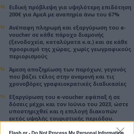
Ειδική πρόβλεψη για υψηλότερη επιδότηση
200€ για ΑμεΑ με αναπηρία άνω του 67%
Ανέπαφη πληρωμή και εξαργύρωση του e-
voucher σε κάθε πάροχο διαμονής
(ξενοδοχεία, καταλύματα κ.α.) και σε κάθε
προορισμό της χώρας, χωρίς γεωγραφικούς
περιορισμούς
Άμεση αποζημίωση των παρόχων, γεγονός
που βάζει τέλος στην αναμονή και τις
χρονοβόρες γραφειοκρατικές διαδικασίες
Εξαργύρωση του e-voucher εφάπαξ ή σε
δόσεις μέχρι και τον Ιούνιο του 2023, ώστε
υποστηριχθεί και η επιλογή διακοπών
εκτός υψηλής τουριστικής περιόδου.
Flash.gr -
Do Not Process My Personal Information