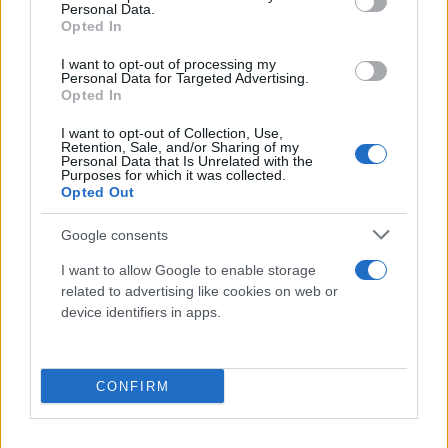
χρονική προτεραιότητα
, ενώ οι τελικοί δικαιούχοι
Personal Data.
του προγράμματος θα αναδειχθούν με ηλεκτρονική
Opted In
κλήρωση μεταξύ των δικαιούχων που θα έχουν
I want to opt-out of processing my
Personal Data for Targeted Advertising.
υποβάλει αίτηση.
Opted In
I want to opt-out of Collection, Use,
Το τηλέφωνο εξυπηρέτησης για τους πολίτες είναι
Retention, Sale, and/or Sharing of my
Personal Data that Is Unrelated with the
το 210-2600610 και η γραμμή θα ξεκινήσει τη
Purposes for which it was collected.
λειτουργία της παράλληλα με τη λειτουργία της
Opted Out
πλατφόρμας.
Google consents
I want to allow Google to enable storage
Αναλυτικές πληροφορίες μπορούν να βρουν οι
related to advertising like cookies on web or
ενδιαφερόμενοι στους
device identifiers in apps.
συνδέσμους:
https://www.ktpae.gr/
και
https://vo
τις 12:00 μ.μ.).
CONFIRM
Ποιοι «κόβονται» από το πρόγραμμα