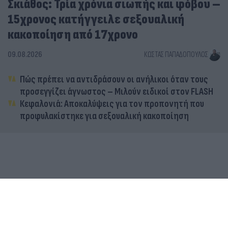
Σκιάθος: Τρία χρόνια σιωπής και φόβου –
15χρονος κατήγγειλε σεξουαλική
κακοποίηση από 17χρονο
09.08.2026
ΚΏΣΤΑΣ ΠΑΠΑΔΌΠΟΥΛΟΣ
Πώς πρέπει να αντιδράσουν οι ανήλικοι όταν τους
προσεγγίζει άγνωστος – Μιλούν ειδικοί στον FLASH
Κεφαλονιά: Αποκαλύψεις για τον προπονητή που
προφυλακίστηκε για σεξουαλική κακοποίηση