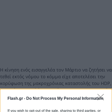
Η κίνηση ενός εισαγγελέα τον Μάρτιο να ζητήσει να
τεθεί εκτός νόμου το κόμμα είχε αποτελέσει την
κορύφωση της μακροχρόνιας καταστολής του HDP,
του τρίτου μεγαλύτερου κόμματος του τουρκικού
κοινοβουλίου, στο πλαίσιο της οποίας χιλιάδες
Flash.gr -
Do Not Process My Personal Information
μέλη του δικάσθηκαν με κατηγορίες κυρίως για
τρομοκρατία.
If you wish to opt-out of the sale, sharing to third parties, or