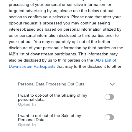
processing of your personal or sensitive information for
targeted advertising by us, please use the below opt-out
Η Τουρκία
έχει μακρά ιστορία κλεισίματος
section to confirm your selection. Please note that after your
πολιτικών κομμάτων που θεωρούνται απειλή
opt-out request is processed you may continue seeing
interest-based ads based on personal information utilized by
και έχει στο παρελθόν απαγορεύσει μια σειρά
us or personal information disclosed to third parties prior to
άλλων φιλοκουρδικών κομμάτων.
your opt-out. You may separately opt-out of the further
disclosure of your personal information by third parties on the
IAB’s list of downstream participants. This information may
also be disclosed by us to third parties on the
IAB’s List of
Downstream Participants
that may further disclose it to other
third parties.
Please note that this website/app uses one or more Google
Personal Data Processing Opt Outs
services and may gather and store information including but
not limited to your visit or usage behaviour. You may click to
I want to opt-out of the Sharing of my
personal data.
grant or deny consent to Google and its third-party tags to
Opted In
use your data for below specified purposes in below Google
consent section.
I want to opt-out of the Sale of my
Personal Data.
Opted In