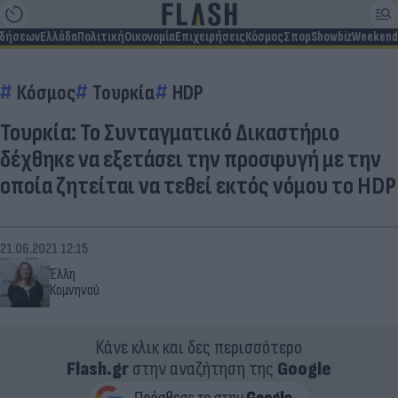
ιδήσεων
Ελλάδα
Πολιτική
Οικονομία
Επιχειρήσεις
Κόσμος
Σπορ
Showbiz
Weekend
Κόσμος
Τουρκία
HDP
Τουρκία: Το Συνταγματικό Δικαστήριο
δέχθηκε να εξετάσει την προσφυγή με την
οποία ζητείται να τεθεί εκτός νόμου το HDP
21.06.2021 12:15
Έλλη
Κομνηνού
Κάνε κλικ και δες περισσότερο
Flash.gr
στην αναζήτηση της
Google