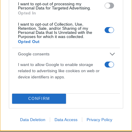
I want to opt-out of processing my
Personal Data for Targeted Advertising.
Opted In
I want to opt-out of Collection, Use,
Retention, Sale, and/or Sharing of my
Personal Data that Is Unrelated with the
Purposes for which it was collected.
Opted Out
Google consents
I want to allow Google to enable storage
related to advertising like cookies on web or
device identifiers in apps.
CONFIRM
Στο πλαίσιο της τελευταίας προσφυγής ζητείται να
επιβληθεί πολιτική απαγόρευση σε περίπου 500
Data Deletion
Data Access
Privacy Policy
μέλη του κόμματος και να μπλοκάρουν οι