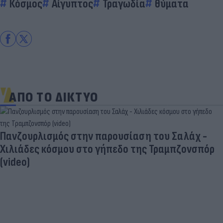
Κόσμος
Αίγυπτος
Τραγωδία
θύματα
ΑΠΟ ΤΟ ΔΙΚΤΥΟ