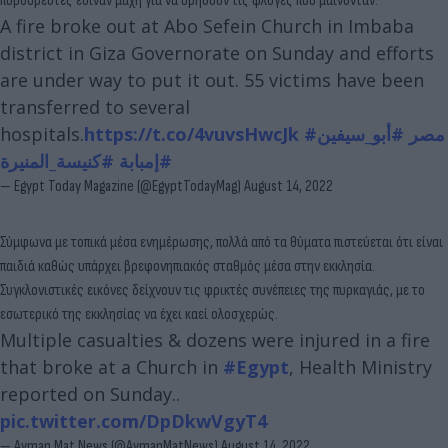
πυροσβέστες έδιναν μάχη για να σβήσουν τις φλόγες που μαίνονταν.
A fire broke out at Abo Sefein Church in Imbaba
district in Giza Governorate on Sunday and efforts
are under way to put it out. 55 victims have been
transferred to several
hospitals.
https://t.co/4vuvsHwcJk
#أبو_سيفين
#مصر
#إمبابة
#كنيسة_المنيرة
— Egypt Today Magazine (@EgyptTodayMag)
August 14, 2022
Σύμφωνα με τοπικά μέσα ενημέρωσης, πολλά από τα θύματα πιστεύεται ότι είναι
παιδιά καθώς υπάρχει βρεφονηπιακός σταθμός μέσα στην εκκλησία.
Συγκλονιστικές εικόνες δείχνουν τις φρικτές συνέπειες της πυρκαγιάς, με το
εσωτερικό της εκκλησίας να έχει καεί ολοσχερώς.
Multiple casualties & dozens were injured in a fire
that broke at a Church in
#Egypt
, Health Ministry
reported on Sunday..
pic.twitter.com/DpDkwVgyT4
— Ayman Mat News (@AymanMatNews)
August 14, 2022