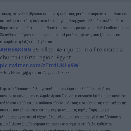
Τουλάχιστον 35 άνθρωποι έχασαν τη ζωή τους μετά από πυρκαγιά που ξέσπασε
σε εκκλησία κατά τη διάρκεια λειτουργίας. Υπάρχουν φόβοι ότι πολλά από τα
θύματα είναι παιδιά και ο αριθμός των νεκρών μπορεί να αυξηθεί καθώς περίπου
25 άνθρωποι έχουν επίσης τραυματιστεί μετά τις φλόγες που ξέσπασαν σε
εκκλησία στη Γκίζα της Αιγύπτου.
#BREAKING
35 killed, 45 injured in a fire inside a
church in Giza region, Egypt
pic.twitter.com/zTm1UKLx9W
— Guy Elster (@guyelster)
August 14, 2022
Η φωτιά ξέσπασε από βραχυκύκλωμα την ώρα που 5.000 πιστοί ήταν
συγκεντρωμένοι στην εκκλησία Αμπού Σιφίν στη συνοικία Ιμπάμπα, με συνέπεια
πολλά από τα θύματα να ποδοπατηθούν από τους πιστούς εντός της εκκλησίας
από τον πανικό που επικράτησε, σύμφωνα με τις πηγές. Σύμφωνα με
πληροφορίες οι πιστοί είχαν μόλις τελειώσει την προσευχή όταν ξέσπασε η
φωτιά. Αρκετά ασθενοφόρα έσπευσαν στο σημείο στη Γκίζα, καθώς οι