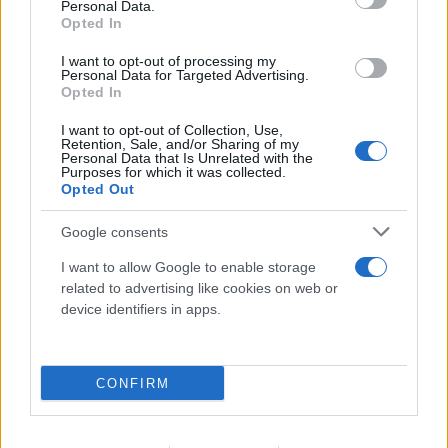
Personal Data.
Opted In
I want to opt-out of processing my
Personal Data for Targeted Advertising.
Opted In
I want to opt-out of Collection, Use,
Retention, Sale, and/or Sharing of my
Personal Data that Is Unrelated with the
Purposes for which it was collected.
Τρομακτική ανάλυση για τη φωτιά στην
Opted Out
Αττικοβοιωτία: Απελευθέρωσε ενέργεια 6
Google consents
ατομικών βομβών Χιροσίμα
I want to allow Google to enable storage
07.08.2026
related to advertising like cookies on web or
device identifiers in apps.
CONFIRM