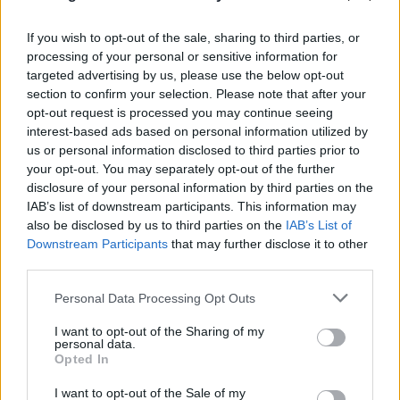
οδηγού»
If you wish to opt-out of the sale, sharing to third parties, or
07.08.2026
processing of your personal or sensitive information for
targeted advertising by us, please use the below opt-out
section to confirm your selection. Please note that after your
opt-out request is processed you may continue seeing
interest-based ads based on personal information utilized by
us or personal information disclosed to third parties prior to
your opt-out. You may separately opt-out of the further
disclosure of your personal information by third parties on the
IAB’s list of downstream participants. This information may
also be disclosed by us to third parties on the
IAB’s List of
Downstream Participants
that may further disclose it to other
third parties.
Please note that this website/app uses one or more Google
Personal Data Processing Opt Outs
services and may gather and store information including but
not limited to your visit or usage behaviour. You may click to
I want to opt-out of the Sharing of my
personal data.
grant or deny consent to Google and its third-party tags to
Opted In
use your data for below specified purposes in below Google
consent section.
I want to opt-out of the Sale of my