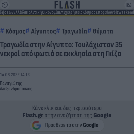
ιδήσεων
Ελλάδα
Πολιτική
Οικονομία
Επιχειρήσεις
Κόσμος
Σπορ
Showbiz
Weekend
Κόσμος
Αίγυπτος
Τραγωδία
θύματα
Τραγωδία στην Αίγυπτο: Τουλάχιστον 35
νεκροί από φωτιά σε εκκλησία στη Γκίζα
14.08.2022 14:13
Παναγιώτης
Αλεξανδρόπουλος
Κάνε κλικ και δες περισσότερο
Flash.gr
στην αναζήτηση της
Google