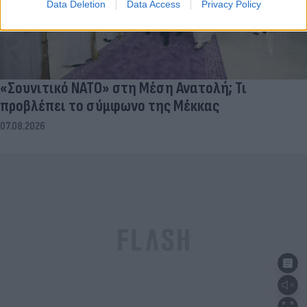
Data Deletion
Data Access
Privacy Policy
«Σουνιτικό ΝΑΤΟ» στη Μέση Ανατολή; Τι
προβλέπει το σύμφωνο της Μέκκας
07.08.2026