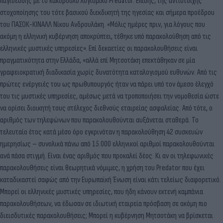
παγίδευσης με το κακόβουλο λογισμικό Predator. Επίσης, της αντίστοιχης
στοχοποίησης του τότε βασικού διεκδικητή της ηγεσίας και σήμερα προέδρου
του ΠΑΣΟΚ-ΚΙΝΑΛΛ Νίκου Ανδρουλάκη. «Μόλις ημέρες πριν, για λόγους που
ακόμη η ελληνική κυβέρνηση αποκρύπτει, τέθηκε υπό παρακολούθηση από τις
ελληνικές μυστικές υπηρεσίες». Επί δεκαετίες οι παρακολουθήσεις είναι
πραγματικότητα στην Ελλάδα, «αλλά επί Μητσοτάκη επεκτάθηκαν σε μία
γραφειοκρατική διαδικασία χωρίς δυνατότητα καταλογισμού ευθυνών. Από τις
πρώτες ενέργειές του ως πρωθυπουργός ήταν να πάρει υπό τον άμεσο έλεγχό
του τις μυστικές υπηρεσίες, αμέσως μετά να τροποποιήσει την νομοθεσία ώστε
να ορίσει διοικητή τους στέλεχος διεθνούς εταιρείας ασφαλείας. Από τότε, ο
αριθμός των τηλεφώνων που παρακολουθούνται αυξάνεται σταθερά. Το
τελευταίο έτος κατά μέσο όρο εγκρινόταν η παρακολούθηση 42 συσκευών
ημερησίως – συνολικά πάνω από 15.000 ελληνικοί αριθμοί παρακολουθούνται
ανά πάσα στιγμή. Είναι ένας αριθμός που προκαλεί δέος. Κι αν οι τηλεφωνικές
παρακολουθήσεις είναι θεωρητικά νόμιμες, η χρήση του Predator που έχει
καταδικαστεί σαφώς από την Ευρωπαϊκή Ένωση είναι κάτι τελείως διαφορετικό.
Μπορεί οι ελληνικές μυστικές υπηρεσίες, που ήδη κάνουν εκτενή καμπάνια
παρακολουθήσεων, να έδωσαν σε ιδιωτική εταιρεία πρόσβαση σε ακόμη πιο
διεισδυτικές παρακολουθήσεις; Μπορεί η κυβέρνηση Μητσοτάκη να βρίσκεται