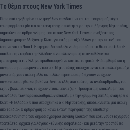
Tο θέμα στους New York Times
Πίσω από την βιτρίνα των «μεγάλων επενδυτών» και του τουρισμού, «έχει
κακοφορμίσει» μία πιο σκοτεινή πραγματικότητα για την κυβέρνηση Μητσοτάκη,
σημειώνει σε άρθρο γνώμης του στους New York Times ο ανεξάρτητος
δημοσιογράφος Αλεξάντερ Κλαπ, γνωστός μεταξύ άλλων για την εκτενή του
έρευνα για το Noor1. Η εφημερίδα επέλεξε να δημοσιεύσει το θέμα με τίτλο «Η
σαπίλα στην καρδιά της Ελλάδας είναι πλέον ορατή στον καθένα» και
φωτογραφία τον Έλληνα πρωθυπουργό να κοιτάει το φακό. «Η διαφθορά και η
σύγκρουση συμφερόντων που ο κ. Μητσοτάκης υποσχόταν να καταπολεμήσει, όχι
μόνο υπάρχουν ακόμη αλλά σε πολλές περιπτώσεις δείχνουν να έχουν
συγκεντροποιηθεί και βαθύνει. Αντί το ελληνικό κράτος να αναδιαρθρωθεί, του
έχουν βάλει μέικ-απ, το έχουν ντύσει μάνατζερ». Πρόσφατα, η αποκάλυψη του
σκανδάλου των παρακολουθήσεων αποκάλυψε την κρυμμένη σαπίλα, αναφέρει ο
Κλαπ. «Η Ελλάδα 2.0 που υποσχέθηκε ο κ. Μητσοτάκης, αποδεικνύεται μία ακόμη
από τα ίδια». Ο αρθρογράφος κάνει εκτενή περιγραφή της υπόθεσης
παρακολούθησης του δημοσιογράφου Θανάση Κουκάκη που ερευνούσε ισχυρούς
τραπεζίτες, αρχικά για λόγους «εθνικής ασφάλειας» και μετά την προσπάθεια