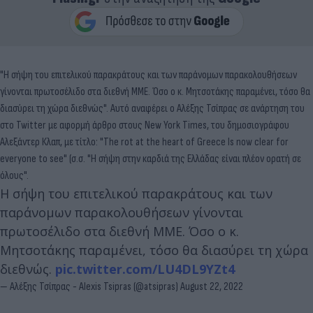
"Η σήψη του επιτελικού παρακράτους και των παράνομων παρακολουθήσεων
γίνονται πρωτοσέλιδο στα διεθνή ΜΜΕ. Όσο ο κ. Μητσοτάκης παραμένει, τόσο θα
διασύρει τη χώρα διεθνώς". Αυτό αναφέρει ο Αλέξης Τσίπρας σε ανάρτηση του
στο Twitter
με αφορμή άρθρο στους New York Times, του δημοσιογράφου
Αλεξάντερ Κλαπ, με τίτλο: "The rot at the heart of Greece Is now clear for
everyone to see" (σ.σ. "Η σήψη στην καρδιά της Ελλάδας είναι πλέον ορατή σε
όλους".
Η σήψη του επιτελικού παρακράτους και των
παράνομων παρακολουθήσεων γίνονται
πρωτοσέλιδο στα διεθνή ΜΜΕ. Όσο ο κ.
Μητσοτάκης παραμένει, τόσο θα διασύρει τη χώρα
διεθνώς.
pic.twitter.com/LU4DL9YZt4
— Αλέξης Τσίπρας - Alexis Tsipras (@atsipras)
August 22, 2022