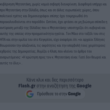
κυβέρνηση Μητσοτάκη, χωρίς καμιά σοβαρή διευκρίνιση. Διαφθορά υπήρχε και
προ Μητσοτάκη στην Ελλάδα, όπως και σε άλλες ευρωπαϊκές χώρες, όπου
πολιτικοί ηγέτες και δημοσιογράφοι επίσης έχει τεκμηριωθεί ότι
παρακολουθούνται στο παρελθόν. Ωστόσο, έχει φτάσει σε μη βιώσιμα επίπεδα η
αντίφαση μεταξύ της Ελλάδας που ο Μητσοτάκης υποστηρίζει ότι κυβερνά και
αυτής της οποίας στην πραγματικότητα ηγείται. Τον Μάιο στο ταξίδι του στις
ΗΠΑ και στην ομιλία του στο Κογκρέσο, είχε αναφέρει ότι «οι αρχαίοι Έλληνες
θεωρούσαν την αλαζονεία, τις ακρότητες και την υπερβολή τους χειρότερους
εχθρούς της Δημοκρατίας, θυμίζει ο Κλαπ, που κλείνει το άρθρο του
αναρωτόμενος: «Η ερώτηση προς τον κ. Μητσοτάκη είναι: Γιατί δεν θεωρεί και
αυτός το ίδιο;»…
Κάνε κλικ και δες περισσότερο
Flash.gr
στην αναζήτηση της
Google