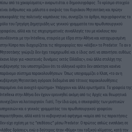
πίσω από τα χακαρίσματα;» αναρωτιέται ο δημοσιογράφος. Το κρίσιμο στοιχείο
είναι άνθρωπος και μάλιστα ο ανιψιός του Κυριάκου Μητσοτάκη και πρώην
επικεφαλής της πολιτικής καμπάνιας του, συνεχίζει το άρθρο, περιγράφοντας το
ρόλο του Γρηγόρη Δημητριάδη ως γενικού γραμματέα του πρωθυπουργικού
γραφείου, αλλά και τις επιχειρηματικές συναλλαγές του με κύκλους που
συνδέονται με την Intellexa, εταιρεία με έδρα στην Αθήνα και καταχωρισμένη
στην Κύπρο που διαχειρίζεται τις πληροφορίες που «κλέβει» το Predator. Το αν ο
Μητσοτάκης γνώριζε δεν έχει τεκμηριωθεί και ο ίδιος αντί να απαντήσει ευθέως
έκανε λόγο για «σκοτεινές δυνάμεις εκτός Ελλάδας», ενώ άλλα στελέχη της
κυβέρνησής του υποστηρίζουν ότι το ελληνικό κράτο δεν απέκτησε κανένα
παράνομο σύστημα παρακολουθήσεων. Όπως υπογραμμίζει ο Κλαπ, «το αν η
κυβέρνηση Μητσοτάκη αγόρασε δεδομένα από τέτοιες παρακολουθήσεις
παραμένει ένα ανοιχτό ερώτημα». Υπάρχουν και άλλα ερωτήματα. Τα γραφεία της
Intellexa στην Αθήνα δεν έχουν ερευνηθεί ακόμη από τις Αρχές και θεωρητικά
συνεχίζουν να λειτουργούν. Γιατί; Την ίδια ώρα, ο επικεφαλής των μυστικών
υπηρεσιών και ο γενικός γραμματέας του πρωθυπουργικού γραφείου
παραιτήθηκαν, αλλά κατά το κυβερνητικό αφήγημα «καμία από τις παραιτήσεις
δεν είχε σχέση με τις “επιθέσεις” μέσω Predator. Ο πρώτος απλώς ενεπλάκη σε
«λάθος δράσεις», ενώ ο δεύτερος ήταν «θύμα» του τοξικού κλίματος, κατά την