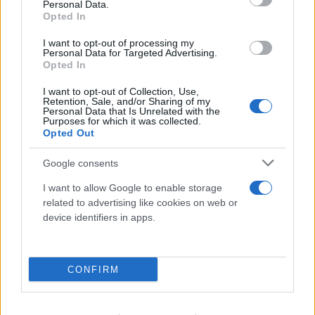
Personal Data.
Opted In
I want to opt-out of processing my
Personal Data for Targeted Advertising.
Opted In
I want to opt-out of Collection, Use,
Retention, Sale, and/or Sharing of my
Personal Data that Is Unrelated with the
Purposes for which it was collected.
Opted Out
Google consents
I want to allow Google to enable storage
related to advertising like cookies on web or
device identifiers in apps.
Σένγκεν υπό πίεση: Τι αλλάζει στα
ευρωπαϊκά σύνορα η κόντρα Ισπανίας,
Ιταλίας για το μεταναστευτικό
CONFIRM
08.08.2026