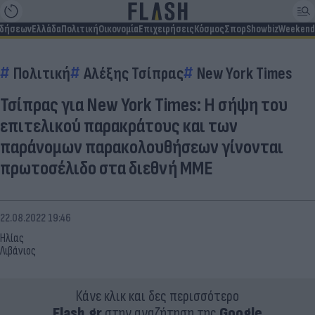
ιδήσεων
Ελλάδα
Πολιτική
Οικονομία
Επιχειρήσεις
Κόσμος
Σπορ
Showbiz
Weekend
Πολιτική
Αλέξης Τσίπρας
New York Times
Τσίπρας για New York Times: Η σήψη του
επιτελικού παρακράτους και των
παράνομων παρακολουθήσεων γίνονται
πρωτοσέλιδο στα διεθνή ΜΜΕ
22.08.2022 19:46
Ηλίας
Λιβάνιος
Κάνε κλικ και δες περισσότερο
Flash.gr
στην αναζήτηση της
Google