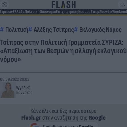
ιδήσεων
Ελλάδα
Πολιτική
Οικονομία
Επιχειρήσεις
Κόσμος
Σπορ
Showbiz
Weekend
Πολιτική
Αλέξης Τσίπρας
Εκλογικός Νόμος
Τσίπρας στην Πολιτική Γραμματεία ΣΥΡΙΖΑ:
«Απαξίωση των θεσμών η αλλαγή εκλογικού
νόμου»
06.09.2022 20:02
Αγγελική
Γιαννακού
Κάνε κλικ και δες περισσότερο
Flash.gr
στην αναζήτηση της
Google