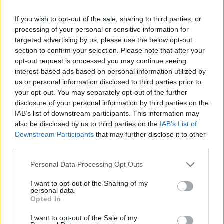
αφορά τη παράλυση της ΑΔΑΕ, η άρνηση να δοθούν
όλοι οι τηλεφωνικοί αριθμοί βουλευτών και
If you wish to opt-out of the sale, sharing to third parties, or
ευρωβουλευτών προκειμένου να ελεγχθεί η
processing of your personal or sensitive information for
targeted advertising by us, please use the below opt-out
πιθανότητα συμβατικής τους παρακολούθησής,
section to confirm your selection. Please note that after your
αλλά και η επίκληση του απορρήτου στην Επιτροπή
opt-out request is processed you may continue seeing
Θεσμών και διαφάνειας προκειμένου να μείνουν
interest-based ads based on personal information utilized by
us or personal information disclosed to third parties prior to
όλα στο σκοτάδι, αποτελούν την απόλυτη απόδειξη
your opt-out. You may separately opt-out of the further
της ενοχής του κου Μητσοτάκη.
disclosure of your personal information by third parties on the
IAB’s list of downstream participants. This information may
also be disclosed by us to third parties on the
IAB’s List of
Σε κάθε περίπτωση η υπόθεση αυτή αποτελεί βαρύ
Downstream Participants
that may further disclose it to other
τραύμα στη λειτουργία του πολιτεύματος και
third parties.
προεξοφλεί ότι ο κος Μητσοτάκης ως βασικός
Please note that this website/app uses one or more Google
Personal Data Processing Opt Outs
υπεύθυνος και ηθικός αυτουργός αυτής της
services and may gather and store information including but
εκτροπής, είναι πλέον απερχόμενος
not limited to your visit or usage behaviour. You may click to
I want to opt-out of the Sharing of my
personal data.
πρωθυπουργός.
grant or deny consent to Google and its third-party tags to
Opted In
use your data for below specified purposes in below Google
consent section.
I want to opt-out of the Sale of my