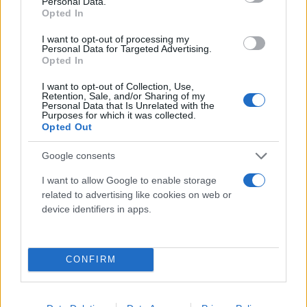
Και αναρωτιέμαι πως θα μπορέσει το επόμενο
Personal Data.
Opted In
διάστημα να σταθεί σε μια Ευρώπη όπου δεν
υπάρχουν λίστες χρηματοδότησης ΜΜΕ, με
I want to opt-out of processing my
Personal Data for Targeted Advertising.
αποτέλεσμα δεκάδες έγκυρα Διεθνή Μέσα να έχουν
Opted In
ήδη ξεγυμνώσει τη καθεστωτική και
I want to opt-out of Collection, Use,
αντιδημοκρατική του συμπεριφορά. Ας μη ξεχνάμε
Retention, Sale, and/or Sharing of my
Personal Data that Is Unrelated with the
βέβαια ότι όλα αυτά συμβαίνουν ενώ ταυτόχρονα
Purposes for which it was collected.
Opted Out
η κοινωνία βιώνει μια πρωτοφανή καταιγίδα
ακρίβειας. Ο ενεργειακός πληθωρισμός είναι ο
Google consents
μεγαλύτερος και με διαφορά σε όλη την Ευρώπη.
I want to allow Google to enable storage
Και σε μεγάλο βαθμό οφείλεται στις επιλογές της
related to advertising like cookies on web or
κυβέρνησης να αφήσει ανέπαφο το καρτέλ της
device identifiers in apps.
ενέργειας και των καυσίμων. Στην επιλογή της
δηλαδή να λεηλατεί τη μεσαία τάξη και τους
μισθωτούς, αφήνοντας στα ύψη έμμεσους φόρους,
CONFIRM
τον ΦΠΑ στα προϊόντα βασικής κατανάλωσης και
τον ΕΦΚ στα καύσιμα, προκειμένου να