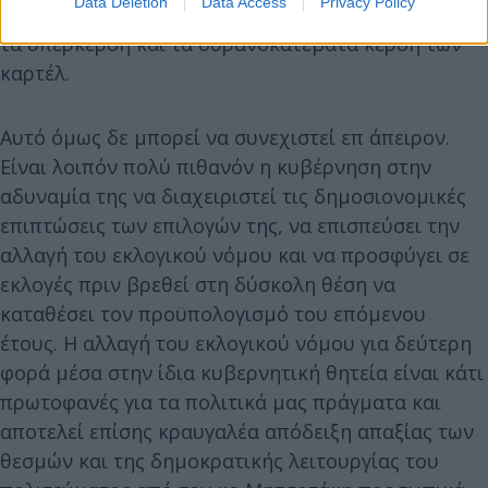
Data Deletion
Data Access
Privacy Policy
χρηματοδοτεί επιδοτήσεις που κρατούν ανέπαφα
τα υπερκέρδη και τα ουρανοκατέβατα κέρδη των
καρτέλ.
Αυτό όμως δε μπορεί να συνεχιστεί επ άπειρον.
Είναι λοιπόν πολύ πιθανόν η κυβέρνηση στην
αδυναμία της να διαχειριστεί τις δημοσιονομικές
επιπτώσεις των επιλογών της, να επισπεύσει την
αλλαγή του εκλογικού νόμου και να προσφύγει σε
εκλογές πριν βρεθεί στη δύσκολη θέση να
καταθέσει τον προϋπολογισμό του επόμενου
έτους. Η αλλαγή του εκλογικού νόμου για δεύτερη
φορά μέσα στην ίδια κυβερνητική θητεία είναι κάτι
πρωτοφανές για τα πολιτικά μας πράγματα και
αποτελεί επίσης κραυγαλέα απόδειξη απαξίας των
θεσμών και της δημοκρατικής λειτουργίας του