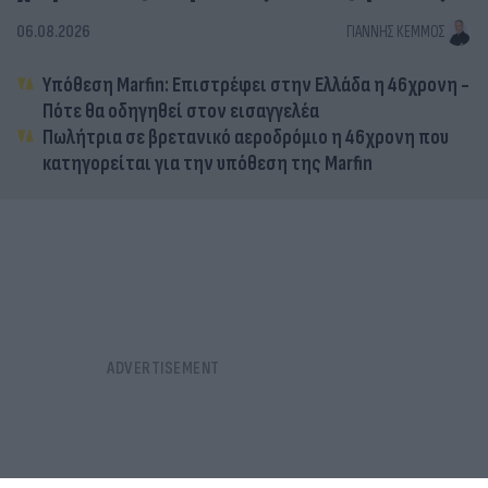
06.08.2026
ΓΙΆΝΝΗΣ ΚΈΜΜΟΣ
Υπόθεση Marfin: Επιστρέφει στην Ελλάδα η 46χρονη -
Πότε θα οδηγηθεί στον εισαγγελέα
Πωλήτρια σε βρετανικό αεροδρόμιο η 46χρονη που
κατηγορείται για την υπόθεση της Marfin