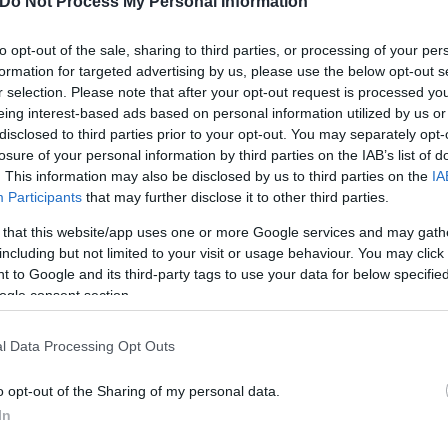
Do Not Process My Personal Information
to opt-out of the sale, sharing to third parties, or processing of your per
formation for targeted advertising by us, please use the below opt-out s
r selection. Please note that after your opt-out request is processed y
eing interest-based ads based on personal information utilized by us or
disclosed to third parties prior to your opt-out. You may separately opt-
ίρνουμε το χαμένο βάρος;
losure of your personal information by third parties on the IAB’s list of
βιολογικού
. This information may also be disclosed by us to third parties on the
IA
σμού μας
Participants
that may further disclose it to other third parties.
 that this website/app uses one or more Google services and may gath
including but not limited to your visit or usage behaviour. You may click 
 to Google and its third-party tags to use your data for below specifi
ogle consent section.
Τουρκία: Μετά το... φρένο 
έρχονται στο επίκεντρο τα
l Data Processing Opt Outs
o opt-out of the Sharing of my personal data.
In