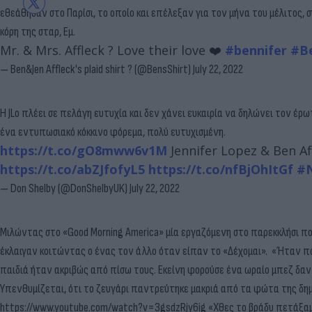
εθεάθησαν στο Παρίσι, το οποίο και επέλεξαν για τον μήνα του μέλιτος, 
κόρη της σταρ, Εμ.
Mr. & Mrs. Affleck ? Love their love ❤️
#bennifer
#Be
— Ben&Jen Affleck's plaid shirt ? (@BensShirt)
July 22, 2022
Η JLo πλέει σε πελάγη ευτυχία και δεν χάνει ευκαιρία να δηλώνει τον 
ένα εντυπωσιακό κόκκινο φόρεμα, πολύ ευτυχισμένη.
https://t.co/gO8mww6v1M
Jennifer Lopez & Ben A
https://t.co/abZJfofyL5
https://t.co/nfBjOhItGf
#
— Don Shelby (@DonShelbyUK)
July 22, 2022
Μιλώντας στο «Good Morning America» μία εργαζόμενη στο παρεκκλήσι π
έκλαιγαν κοιτώντας ο ένας τον άλλο όταν είπαν το «Δέχομαι».
«Ήταν πολ
παιδιά ήταν ακριβώς από πίσω τους. Εκείνη φορούσε ένα ωραίο μπεζ δαν
Υπενθυμίζεται, ότι το ζευγάρι παντρεύτηκε μακριά από τα φώτα της δημ
https://www.youtube.com/watch?v=3gsdzRjy6ig «Χθες το βράδυ πετάξαμε 