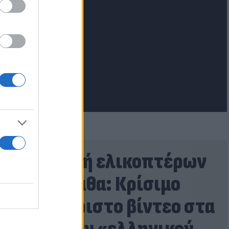
lash.gr
Συντριβή ελικοπτέρων
στην Ψάθα: Κρίσιμο
αμοντάριστο βίντεο στα