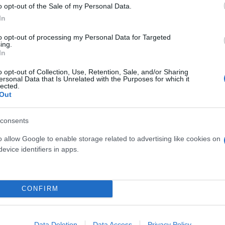
o opt-out of the Sale of my Personal Data.
In
 μην μένεις στο σκοτάδι... ακολούθησε το F
to opt-out of processing my Personal Data for Targeted
ing.
In
o opt-out of Collection, Use, Retention, Sale, and/or Sharing
ersonal Data that Is Unrelated with the Purposes for which it
lected.
Out
consents
o allow Google to enable storage related to advertising like cookies on
evice identifiers in apps.
CONFIRM
Data Deletion
Data Access
Privacy Policy