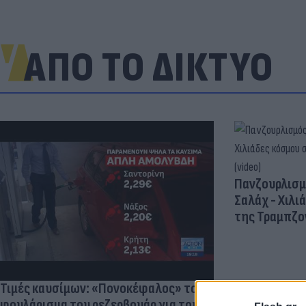
ΑΠΟ ΤΟ ΔΙΚΤΥΟ
Πανζουρλισμ
Σαλάχ - Χιλι
της Τραμπζον
Τιμές καυσίμων: «Πονοκέφαλος» το
φουλάρισμα του ρεζερβουάρ για τους