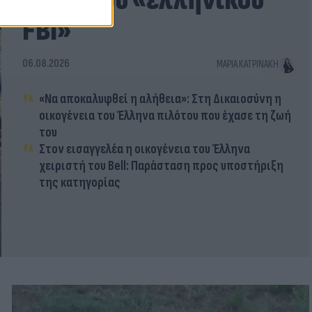
χέρια του «ελληνικού
FBI»
06.08.2026
ΜΑΡΊΑ ΚΑΤΡΙΝΆΚΗ
«Να αποκαλυφθεί η αλήθεια»: Στη Δικαιοσύνη η
οικογένεια του Έλληνα πιλότου που έχασε τη ζωή
του
Στον εισαγγελέα η οικογένεια του Έλληνα
χειριστή του Bell: Παράσταση προς υποστήριξη
της κατηγορίας