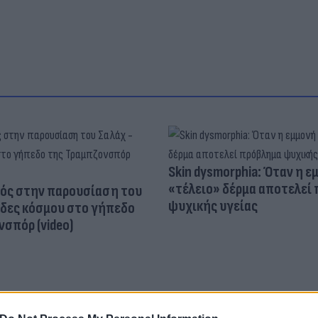
Skin dysmorphia: Όταν η ε
«τέλειο» δέρμα αποτελεί
ός στην παρουσίαση του
ψυχικής υγείας
άδες κόσμου στο γήπεδο
σπόρ (video)