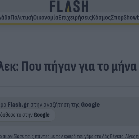
λάδα
Πολιτική
Οικονομία
Επιχειρήσεις
Κόσμος
Σπορ
Showb
εκ: Που πήγαν για το μήνα
ερο
Flash.gr
στην αναζήτηση της
Google
κο αιφνιδίασε τους πάντες
με τον κρυφό του γάμο στο Λάς Βέγκας.
Λίγες η