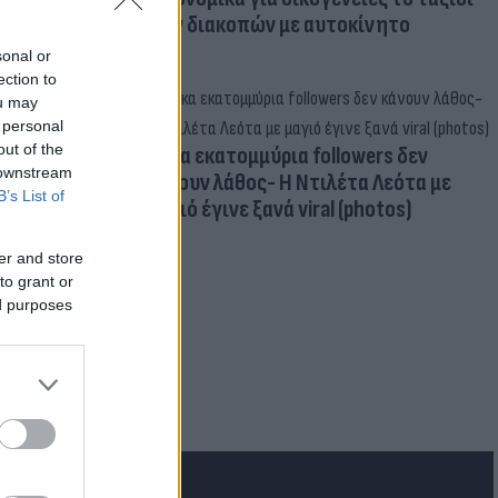
των διακοπών με αυτοκίνητο
sonal or
ection to
ou may
 personal
out of the
Δέκα εκατομμύρια followers δεν
 downstream
κάνουν λάθος- Η Ντιλέτα Λεότα με
B’s List of
μαγιό έγινε ξανά viral (photos)
er and store
to grant or
ed purposes
για τα F-35
 Eurofighter