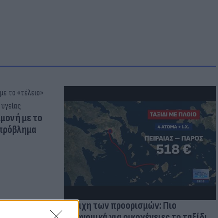
μμονή με το
 πρόβλημα
Η μάχη των προορισμών: Πιο
οικονομικά για οικογένειες το ταξίδι