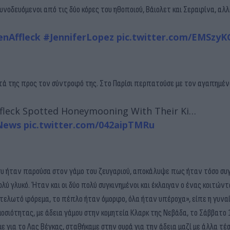
συνοδευόμενοι από τις δύο κόρες του ηθοποιού, Βάιολετ και Σεραφίνα, αλλ
nAffleck
#JenniferLopez
pic.twitter.com/EMSzy
έρωτά της προς τον σύντροφό της. Στο Παρίσι περπατούσε με τον αγαπημ
ffleck Spotted Honeymooning With Their Ki…
News
pic.twitter.com/042aipTMRu
ου ήταν παρούσα στον γάμο του ζευγαριού, αποκάλυψε πως ήταν τόσο συ
ύ γλυκό. Ήταν και οι δύο πολύ συγκινημένοι και έκλαιγαν ο ένας κοιτώντ
τελωτό φόρεμα, το πέπλο ήταν όμορφο, όλα ήταν υπέροχα», είπε η γυναί
οσιότητας, με άδεια γάμου στην κομητεία Κλαρκ της Νεβάδα, το Σάββατο 
για το Λας Βέγκας, σταθήκαμε στην ουρά για την άδεια μαζί με άλλα τέσ