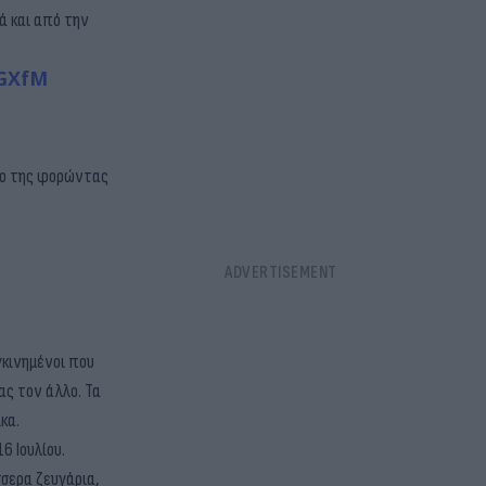
ά και από την
KGXfM
ένο της φορώντας
γκινημένοι που
ας τον άλλο. Τα
κα.
16 Ιουλίου.
σερα ζευγάρια,