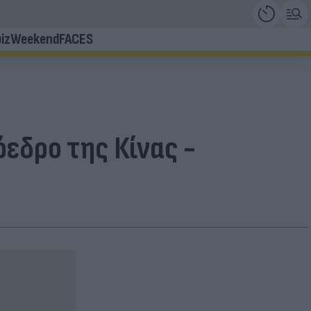
iz
Weekend
FACES
όεδρο της Κίνας -