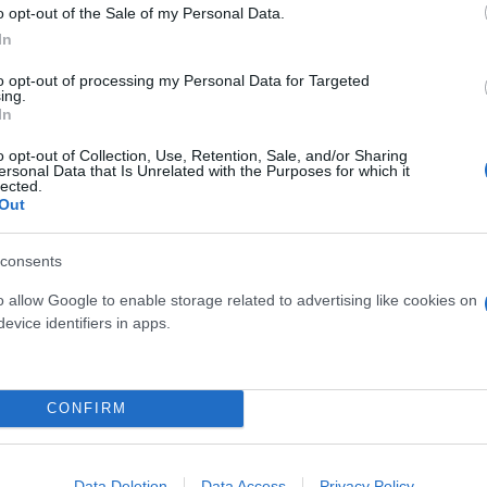
άν
o opt-out of the Sale of my Personal Data.
In
to opt-out of processing my Personal Data for Targeted
ing.
In
o opt-out of Collection, Use, Retention, Sale, and/or Sharing
ersonal Data that Is Unrelated with the Purposes for which it
lected.
Out
consents
Skin dysmorphia: Όταν η ε
o allow Google to enable storage related to advertising like cookies on
evice identifiers in apps.
«τέλειο» δέρμα αποτελεί
ός στην παρουσίαση του
ψυχικής υγείας
άδες κόσμου στο γήπεδο
σπόρ (video)
CONFIRM
Data Deletion
Data Access
Privacy Policy