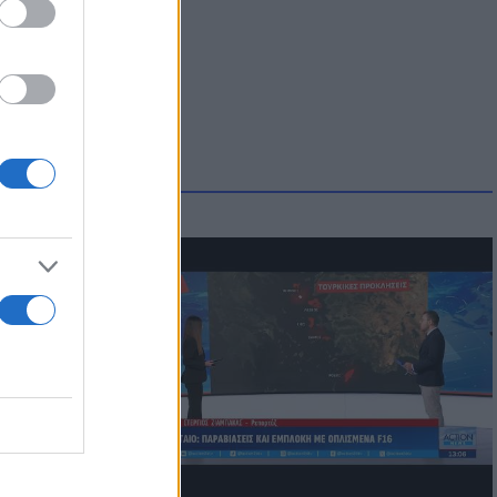
μμονή με το
 πρόβλημα