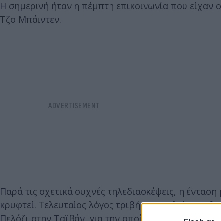
Η σημερινή ήταν η πέμπτη επικοινωνία που είχαν 
Τζο Μπάιντεν.
Παρά τις σχετικά συχνές τηλεδιασκέψεις, η ένταση 
κρυφτεί. Τελευταίος λόγος τριβής αποτελεί το πι
Πελόζι στην Ταϊβάν, για την οποία εξέφρασε τη δυσ