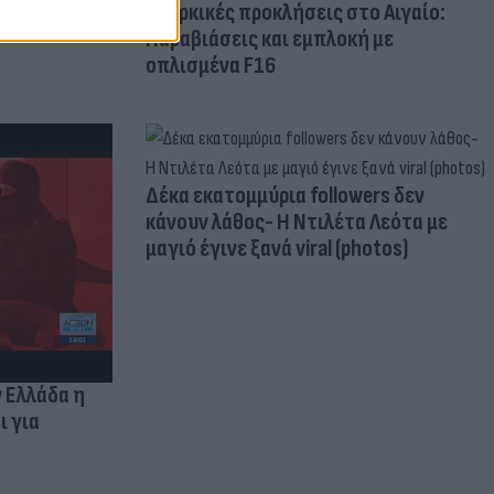
Τουρκικές προκλήσεις στο Αιγαίο:
Παραβιάσεις και εμπλοκή με
οπλισμένα F16
Δέκα εκατομμύρια followers δεν
κάνουν λάθος- Η Ντιλέτα Λεότα με
μαγιό έγινε ξανά viral (photos)
ν Ελλάδα η
ι για