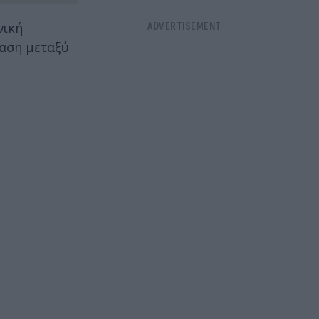
νική
ταση μεταξύ