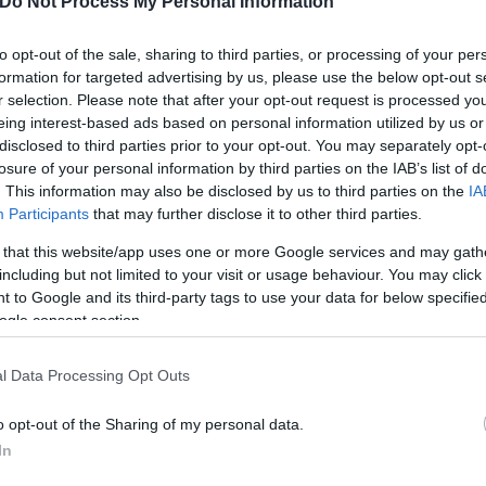
Do Not Process My Personal Information
to opt-out of the sale, sharing to third parties, or processing of your per
κές επαρχίες της, που δεν έχει ακόμη καταφέρει να 
formation for targeted advertising by us, please use the below opt-out s
άζουν φόβους ότι το Πεκίνο εξετάζει το σενάριο σ
r selection. Please note that after your opt-out request is processed y
 έλεγχό του.
eing interest-based ads based on personal information utilized by us or
disclosed to third parties prior to your opt-out. You may separately opt-
losure of your personal information by third parties on the IAB’s list of
ερο
Flash.gr
στην αναζήτηση της
Google
. This information may also be disclosed by us to third parties on the
IA
Participants
that may further disclose it to other third parties.
 that this website/app uses one or more Google services and may gath
including but not limited to your visit or usage behaviour. You may click 
 to Google and its third-party tags to use your data for below specifi
ogle consent section.
l Data Processing Opt Outs
o opt-out of the Sharing of my personal data.
In