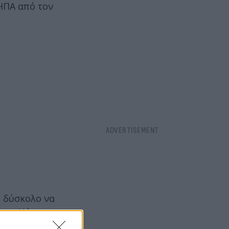
 ΗΠΑ από τον
ο δύσκολο να
ώπων Νάνσι