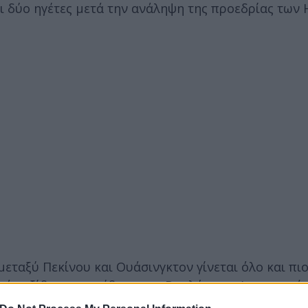
οι δύο ηγέτες μετά την ανάληψη της προεδρίας των
μεταξύ Πεκίνου και Ουάσινγκτον γίνεται όλο και πι
θανό ταξίδι της προέδρου της Βουλής των Αντιπροσ
αρέσκειά του το Πεκίνο.