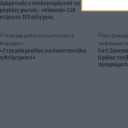
Δραματικός ο απολογισμός από τις
μεγάλες φωτιές - «Κόκκινα» 118
κτίρια σε 325 ελέγχους
«Στην pole position για Κωνσταντέλια
Γιατί ξαναπα
η Ντόρτμουντ»
Ο ρόλος του 
προγραμματι