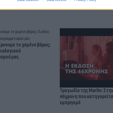
ίρνουμε το χαμένο βάρος;
βιολογικού
σμού μας
Τραγωδία της Marfin: Στη
46χρονη που κατηγορείτα
εμπρησμό