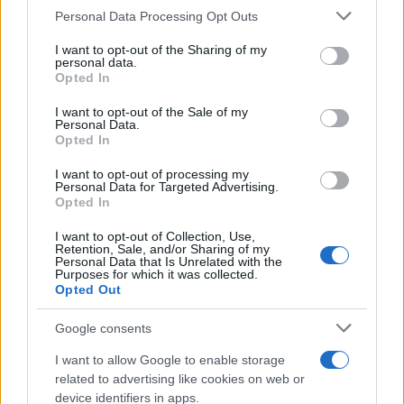
Please note that this website/app uses one or more Google
Personal Data Processing Opt Outs
services and may gather and store information including but
not limited to your visit or usage behaviour. You may click to
I want to opt-out of the Sharing of my
personal data.
Στη νέα δομή One Unilever, καταργείται η θέση
grant or deny consent to Google and its third-party tags to
Opted In
use your data for below specified purposes in below Google
Head of South East Europe την οποία σήμερα
consent section.
I want to opt-out of the Sale of my
κατέχει ο Δημήτρης Μαγγιώρος. Με πολυετή
Personal Data.
Opted In
εμπειρία σε διοικητικές θέσεις σε διεθνείς
ομίλους, ο Δημήτρης Μαγγιώρος ξεκίνησε την
I want to opt-out of processing my
Personal Data for Targeted Advertising.
επαγγελματική του σταδιοδρομία στη Unilever το
Opted In
2011. Έχει διατελέσει Marketing Director στους
I want to opt-out of Collection, Use,
τομείς Τροφίμου, καθώς και Απορρυπαντικών &
Retention, Sale, and/or Sharing of my
Personal Data that Is Unrelated with the
Καλλυντικών. Από το 2017 έως σήμερα διευθύνει
Purposes for which it was collected.
το Τμήμα Πωλήσεων, ενώ το 2023 ανέλαβε
Opted Out
παράλληλα και το ρόλο του Head of South East
Google consents
Europe. Κατά τη διάρκεια της θητείας του,
συνέβαλε σημαντικά στη στρατηγική ανάπτυξη της
I want to allow Google to enable storage
related to advertising like cookies on web or
Unilever με μεθοδικότητα, συνέπεια,
device identifiers in apps.