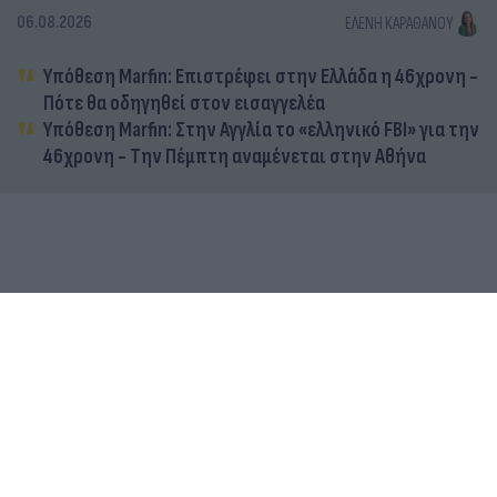
06.08.2026
ΕΛΈΝΗ ΚΑΡΑΘΆΝΟΥ
Υπόθεση Marfin: Επιστρέφει στην Ελλάδα η 46χρονη -
Πότε θα οδηγηθεί στον εισαγγελέα
Υπόθεση Marfin: Στην Αγγλία το «ελληνικό FBI» για την
46χρονη - Την Πέμπτη αναμένεται στην Αθήνα