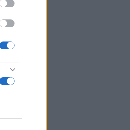
 μειώνουν τη
δότησης με
αταγράφηκαν
ημέρα, αυτή
Και το