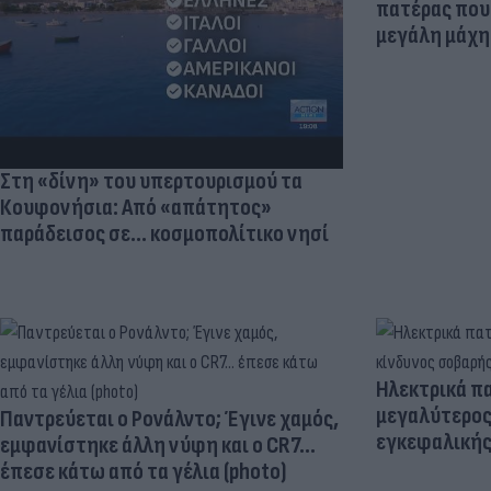
πατέρας που 
μεγάλη μάχη 
Στη «δίνη» του υπερτουρισμού τα
Κουφονήσια: Από «απάτητος»
παράδεισος σε... κοσμοπολίτικο νησί
Ηλεκτρικά πα
μεγαλύτερος
Παντρεύεται ο Ρονάλντο; Έγινε χαμός,
εγκεφαλική
εμφανίστηκε άλλη νύφη και ο CR7…
έπεσε κάτω από τα γέλια (photo)