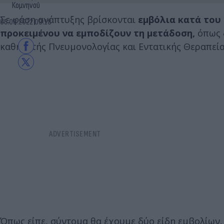
Κομνηνού
Σε φάση ανάπτυξης βρίσκονται
εμβόλια κατά του 
05.08.2022 09:18
προκειμένου να εμποδίζουν τη μετάδοση,
όπως 
καθηγητής Πνευμονολογίας και Εντατικής Θεραπεία
Όπως είπε, σύντομα θα έχουμε δύο είδη εμβολίων, 