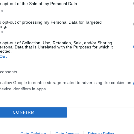
νεόμενα, που θα είναι σαν σπρέι για τη μύτη για να
o opt-out of the Sale of my Personal Data.
πτυξης, διαπραγματεύονται το μέγεθος της χρηματο
In
ν πολύ πιο γρήγορα», ανέφερε χαρακτηριστικά.
to opt-out of processing my Personal Data for Targeted
ing.
In
σιλακόπουλος, σημείωσε ότι παρότι το καλοκαίρι κ
o opt-out of Collection, Use, Retention, Sale, and/or Sharing
ει σε μια φάση που έχει αρχίσει η αποκλιμάκωση.
ersonal Data that Is Unrelated with the Purposes for which it
lected.
Out
έκθεση του ΕΟΔΥ ήμασταν στις 399 εισαγωγές την 
ρχίζει μια βραδεία μεν, αλλά σαφής αποκλιμάκωση. 
consents
o allow Google to enable storage related to advertising like cookies on
evice identifiers in apps.
ερο
Flash.gr
στην αναζήτηση της
Google
CONFIRM
Data Deletion
Data Access
Privacy Policy