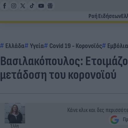
Ροή Ειδήσεων
Ελ
Ελλάδα
Υγεία
Covid 19 - Κορονοϊός
Εμβόλι
Βασιλακόπουλος: Ετοιμάζο
μετάδοση του κορονοϊού
Κάνε κλικ και δες περισσότ
Έλλη