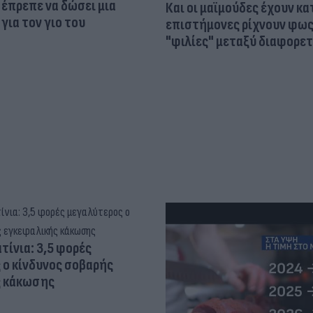
έπρεπε να δώσει μια
Και οι μαϊμούδες έχουν κατ
για τον γιο του
επιστήμονες ρίχνουν φως
"φιλίες" μεταξύ διαφορε
τίνια: 3,5 φορές
 ο κίνδυνος σοβαρής
ς κάκωσης