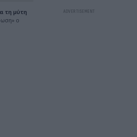
α τη μύτη
ρωση» ο