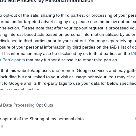
Do Not Process My Personal Information
 κορονοϊό που αλλάζει, αλλά να πάμε σε εμβόλια πο
to opt-out of the sale, sharing to third parties, or processing of your per
formation for targeted advertising by us, please use the below opt-out s
υν από στέλεχος σε στέλεχος. Άρα, αυτά τα εμβόλια
r selection. Please note that after your opt-out request is processed y
α.
eing interest-based ads based on personal information utilized by us or
disclosed to third parties prior to your opt-out. You may separately opt-
losure of your personal information by third parties on the IAB’s list of
. This information may also be disclosed by us to third parties on the
IA
Participants
that may further disclose it to other third parties.
 that this website/app uses one or more Google services and may gath
including but not limited to your visit or usage behaviour. You may click 
 to Google and its third-party tags to use your data for below specifi
ogle consent section.
l Data Processing Opt Outs
o opt-out of the Sharing of my personal data.
In