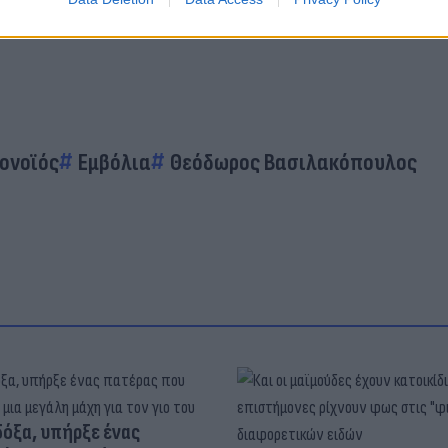
ρονοϊός
Εμβόλια
Θεόδωρος Βασιλακόπουλος
δόξα, υπήρξε ένας