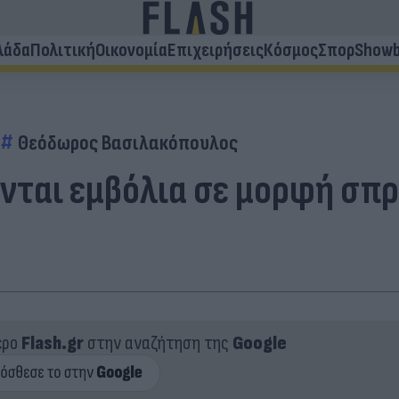
λάδα
Πολιτική
Οικονομία
Επιχειρήσεις
Κόσμος
Σπορ
Showb
α
Θεόδωρος Βασιλακόπουλος
νται εμβόλια σε μορφή σπρ
ερο
Flash.gr
στην αναζήτηση της
Google