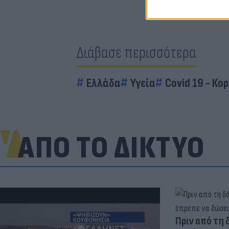
Διάβασε περισσότερα
Ελλάδα
Υγεία
Covid 19 - Κο
ΑΠΟ ΤΟ ΔΙΚΤΥΟ
Πριν από τη 