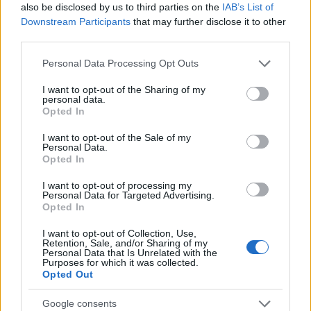
also be disclosed by us to third parties on the
IAB’s List of
https://youtu.be/WVHXVH05BLo
Downstream Participants
that may further disclose it to other
third parties.
Please note that this website/app uses one or more Google
Personal Data Processing Opt Outs
services and may gather and store information including but
not limited to your visit or usage behaviour. You may click to
I want to opt-out of the Sharing of my
personal data.
grant or deny consent to Google and its third-party tags to
Opted In
use your data for below specified purposes in below Google
consent section.
I want to opt-out of the Sale of my
Personal Data.
Opted In
I want to opt-out of processing my
Personal Data for Targeted Advertising.
Opted In
I want to opt-out of Collection, Use,
Retention, Sale, and/or Sharing of my
Personal Data that Is Unrelated with the
Purposes for which it was collected.
Opted Out
Google consents