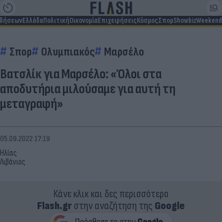
ιδήσεων
Ελλάδα
Πολιτική
Οικονομία
Επιχειρήσεις
Κόσμος
Σπορ
Showbiz
Weekend
Σπορ
Ολυμπιακός
Μαρσέλο
Βατσλίκ για Μαρσέλο: «Όλοι στα
αποδυτήρια μιλούσαμε για αυτή τη
μεταγραφή»
05.09.2022 17:19
Ηλίας
Λιβάνιος
Κάνε κλικ και δες περισσότερο
Flash.gr
στην αναζήτηση της
Google