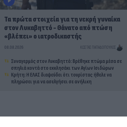
Τα πρώτα στοιχεία για τη νεκρή γυναίκα
στον Λυκαβηττό - Θάνατο από πτώση
«βλέπει» ο ιατροδικαστής
08.08.2026
ΚΏΣΤΑΣ ΠΑΠΑΔΌΠΟΥΛΟΣ
Συναγερμός στον Λυκαβηττό: Βρέθηκε πτώμα μέσα σε
σπηλιά κοντά στο εκκλησάκι των Αγίων Ισιδώρων
Κρήτη: Η ΕΛΑΣ διαψεύδει ότι τουρίστας ήθελε να
πληρώσει για να ασελγήσει σε ανήλικη