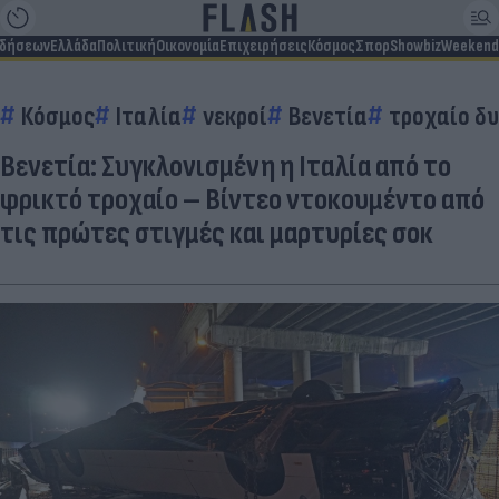
ιδήσεων
Ελλάδα
Πολιτική
Οικονομία
Επιχειρήσεις
Κόσμος
Σπορ
Showbiz
Weekend
Κόσμος
Ιταλία
νεκροί
Βενετία
τροχαίο δυ
Βενετία: Συγκλονισμένη η Ιταλία από το
φρικτό τροχαίο – Βίντεο ντοκουμέντο από
τις πρώτες στιγμές και μαρτυρίες σοκ