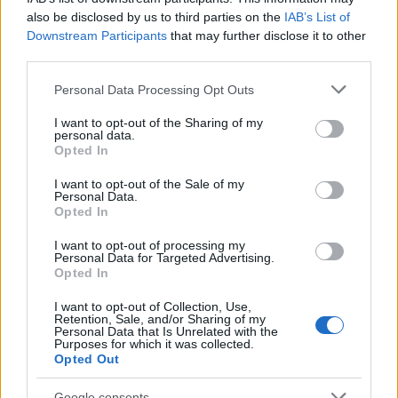
περιγράφει πως προσπάθησε να σώσει
also be disclosed by us to third parties on the
IAB’s List of
Downstream Participants
that may further disclose it to other
εγκλωβισμένους στο λεωφορείο: «Τράβηξα έξω
third parties.
από το λεωφορείο τρεις-τέσσερις ανθρώπους,
Please note that this website/app uses one or more Google
ανάμεσά τους κι ένα μικρό κορίτσι Επίσης τράβηξα
Personal Data Processing Opt Outs
services and may gather and store information including but
έναν σκύλο. Βλέποντας αυτή τη σκηνή με έκανε να
not limited to your visit or usage behaviour. You may click to
I want to opt-out of the Sharing of my
νιώσω άρρωστος, επειδή το λεωφορείο χτύπησε σε
personal data.
grant or deny consent to Google and its third-party tags to
Opted In
ευθεία. Υπάρχουν τέσσερα παιδιά που
use your data for below specified purposes in below Google
consent section.
νοσηλεύονται και δύο νεκρά αλλά μπορεί να
I want to opt-out of the Sale of my
Personal Data.
υπάρχουν κι άλλα. Πολλά από τα πτώματα ήταν
Opted In
χωρίς χαρτιά που σημαίνει ότι ήταν ανήλικα. Στην
I want to opt-out of processing my
επαγγελματική μου ζωή δεν έχω δει ξανά κάτι
Personal Data for Targeted Advertising.
Opted In
παρόμοιο. Είναι θλιβερό», είπε χαρακτηριστικά.
Ακόμα όπως είπε είδε τον Ιταλό οδηγό στην
I want to opt-out of Collection, Use,
Retention, Sale, and/or Sharing of my
καμπίνα του, αλλά ήταν ήδη νεκρός.
Personal Data that Is Unrelated with the
Purposes for which it was collected.
Opted Out
Ένα αυτόπτης μάρτυρας δήλωσε πως άκουσε έναν
Google consents