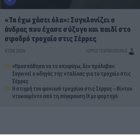
«Τα έχω χάσει όλα»: Συγκλονίζει ο
άνδρας που έχασε σύζυγο και παιδί στο
σφοδρό τροχαίο στις Σέρρες
07.08.2026
ΓΙΏΡΓΟΣ ΓΕΩΡΓΑΚΌΠΟΥΛΟΣ
«Προσπάθησα να το αποφύγω, δεν πρόλαβα»:
Συγκινεί ο οδηγός της νταλίκας για το τροχαίο στις
Σέρρες
Η στιγμή του φονικού τροχαίου στις Σέρρες - Βίντεο
ντοκουμέντο από τη σύγκρουση ΙΧ με φορτηγό