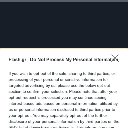
Flash.gr -
Do Not Process My Personal Information
If you wish to opt-out of the sale, sharing to third parties, or
processing of your personal or sensitive information for
targeted advertising by us, please use the below opt-out
section to confirm your selection. Please note that after your
Συγκλονιστικές μαρτυρίες
opt-out request is processed you may continue seeing
interest-based ads based on personal information utilized by
us or personal information disclosed to third parties prior to
Ο 27χρονος Μπουμπακάρ Τουρέ, μετανάστης από
your opt-out. You may separately opt-out of the further
την Γκάμπια που έφθασε στην Ιταλία για να
disclosure of your personal information by third parties on the
δουλέψει και εργάζεται σε εταιρεία με γιοτ
IAB’s list of downstream participants. This information may