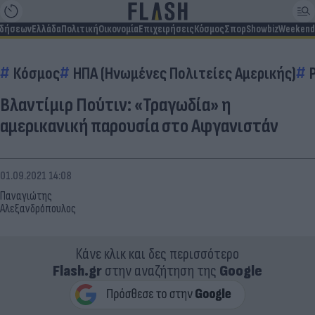
ιδήσεων
Ελλάδα
Πολιτική
Οικονομία
Επιχειρήσεις
Κόσμος
Σπορ
Showbiz
Weekend
Κόσμος
ΗΠΑ (Ηνωμένες Πολιτείες Αμερικής)
Βλαντίμιρ Πούτιν: «Τραγωδία» η
αμερικανική παρουσία στο Αφγανιστάν
01.09.2021 14:08
Παναγιώτης
Αλεξανδρόπουλος
Κάνε κλικ και δες περισσότερο
Flash.gr
στην αναζήτηση της
Google