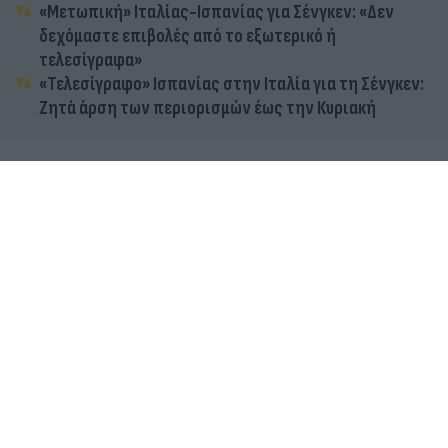
«Μετωπική» Ιταλίας-Ισπανίας για Σένγκεν: «Δεν
δεχόμαστε επιβολές από το εξωτερικό ή
τελεσίγραφα»
«Τελεσίγραφο» Ισπανίας στην Ιταλία για τη Σένγκεν:
Ζητά άρση των περιορισμών έως την Κυριακή