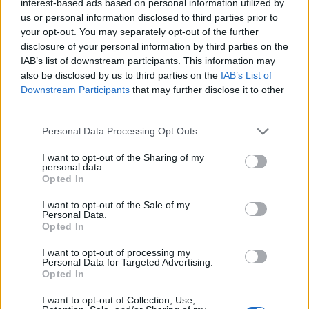
interest-based ads based on personal information utilized by
us or personal information disclosed to third parties prior to
your opt-out. You may separately opt-out of the further
disclosure of your personal information by third parties on the
IAB’s list of downstream participants. This information may
also be disclosed by us to third parties on the
IAB’s List of
Downstream Participants
that may further disclose it to other
third parties.
Please note that this website/app uses one or more Google
Personal Data Processing Opt Outs
services and may gather and store information including but
not limited to your visit or usage behaviour. You may click to
I want to opt-out of the Sharing of my
personal data.
grant or deny consent to Google and its third-party tags to
Opted In
use your data for below specified purposes in below Google
consent section.
I want to opt-out of the Sale of my
Personal Data.
Όσο για το μέλλον της χώρας μετά την αποχώρηση
Opted In
των Αμερικανών και των συμμάχων τους, ο
I want to opt-out of processing my
Βλαντίμιρ Πούτιν θεωρεί πως είναι «αδύνατο να
Personal Data for Targeted Advertising.
επιβληθεί οτιδήποτε από το εξωτερικό».
Opted In
I want to opt-out of Collection, Use,