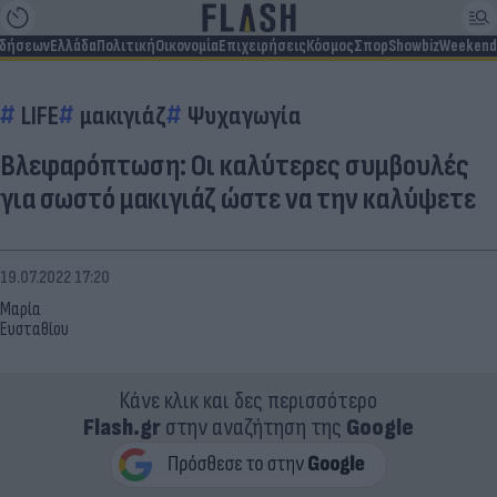
ιδήσεων
Ελλάδα
Πολιτική
Οικονομία
Επιχειρήσεις
Κόσμος
Σπορ
Showbiz
Weekend
LIFE
μακιγιάζ
Ψυχαγωγία
Βλεφαρόπτωση: Οι καλύτερες συμβουλές
για σωστό μακιγιάζ ώστε να την καλύψετε
19.07.2022 17:20
Μαρία
Ευσταθίου
Κάνε κλικ και δες περισσότερο
Flash.gr
στην αναζήτηση της
Google