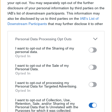
your opt-out. You may separately opt-out of the further
disclosure of your personal information by third parties on the
IAB’s list of downstream participants. This information may
Χρησιμοποιείστε ένα εξαιρετικά μαλακό μολύβι ή
also be disclosed by us to third parties on the
IAB’s List of
ένα τζελ liner με ένα βουρτσάκι για να σχηματίσετε
Downstream Participants
that may further disclose it to other
τη γραμμή των βλεφαρίδων σας. Μπορείτε επίσης,
third parties.
εάν έχετε σταθερό χέρι να χρησιμοποιήσετε ένα
Please note that this website/app uses one or more Google
Personal Data Processing Opt Outs
eyeliner σε υγρή μορφή. Εάν επιμένετε και θέλετε
services and may gather and store information including but
not limited to your visit or usage behaviour. You may click to
I want to opt-out of the Sharing of my
να χρησιμοποιήσετε το κλασικό μολύβι ματιών για
personal data.
grant or deny consent to Google and its third-party tags to
το σχηματισμό της γραμμής, κρατήστε το πάντα
Opted In
use your data for below specified purposes in below Google
καλά ξυσμένο κι αιχμηρό.
consent section.
I want to opt-out of the Sale of my
Personal Data.
Opted In
Δώστε έμφαση και σχηματίστε πιο παχιά την
I want to opt-out of processing my
γραμμή στην εξωτερική γωνία του ματιού. Το
Personal Data for Targeted Advertising.
κόλπο αυτό βοηθά να δείχνουν τα μάτια πιο
Opted In
ανοιχτά και πιο εκφραστικά με αποτέλεσμα να μην
I want to opt-out of Collection, Use,
Retention, Sale, and/or Sharing of my
φαίνονται τα πεσμένα βλέφαρα. Αφού έχετε
Personal Data that Is Unrelated with the
Purposes for which it was collected.
εφαρμόσει το eyeliner σας, ‘’μουτζουρώστε’’ το με