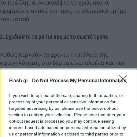
το πρόβλημα. Ανακατέψτε τα χρώματα κι
εφαρμόστε απαλά και προς το εξωτερικό τμήμα
του ματιού.
2. Σχεδιάστε τα μάτια σας με το σωστό τρόπο
Καθώς περνούν τα χρόνια η απώλεια της
σφριγηλότητας στο δέρμα είναι ολοένα και πιο
εμφανής. Αυτό καθιστά ταυτόχρονα και πιο
δύσκολη τη χρήση και την σωστή εφαρμογή του
Flash.gr -
Do Not Process My Personal Information
eyeliner. Τα μολύβια ματιών δυσκολεύονται να
σχηματίσουν μια ίσια και καθαρή γραμμή με
If you wish to opt-out of the sale, sharing to third parties, or
processing of your personal or sensitive information for
αποτέλεσμα αυτή να φαίνεται κάπως οδοντωτή και
targeted advertising by us, please use the below opt-out
σπασμένη. Ας δούμε παρακάτω άλλο ένα μακιγιάζ
section to confirm your selection. Please note that after your
για μάτια με πτώση βλεφάρου.
opt-out request is processed you may continue seeing
interest-based ads based on personal information utilized by
us or personal information disclosed to third parties prior to