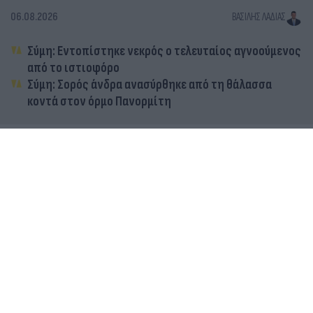
06.08.2026
ΒΑΣΊΛΗΣ ΛΑΔΙΆΣ
Σύμη: Εντοπίστηκε νεκρός ο τελευταίος αγνοούμενος
από το ιστιοφόρο
Σύμη: Σορός άνδρα ανασύρθηκε από τη θάλασσα
κοντά στον όρμο Πανορμίτη