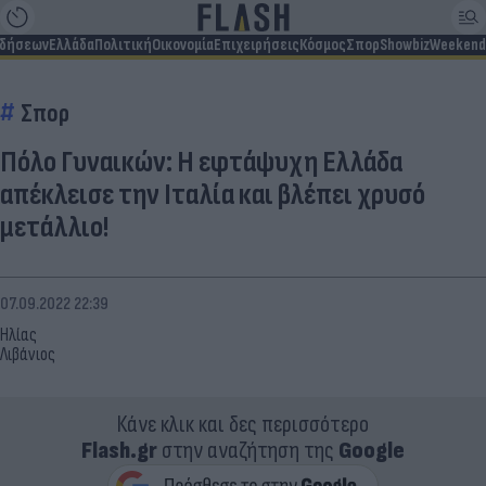
ιδήσεων
Ελλάδα
Πολιτική
Οικονομία
Επιχειρήσεις
Κόσμος
Σπορ
Showbiz
Weekend
Σπορ
Πόλο Γυναικών: Η εφτάψυχη Ελλάδα
απέκλεισε την Ιταλία και βλέπει χρυσό
μετάλλιο!
07.09.2022 22:39
Ηλίας
Λιβάνιος
Κάνε κλικ και δες περισσότερο
Flash.gr
στην αναζήτηση της
Google