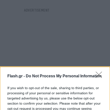
Flash.gr -
Do Not Process My Personal Information
If you wish to opt-out of the sale, sharing to third parties, or
processing of your personal or sensitive information for
Τα οκτάλεπτα: 2-2, 4-2, 4-3, 1-2
targeted advertising by us, please use the below opt-out
section to confirm your selection. Please note that after your
Ελλάδα (Αλεξία Καμμένου): Σταματοπούλου,
opt-out request is processed you may continue seeing