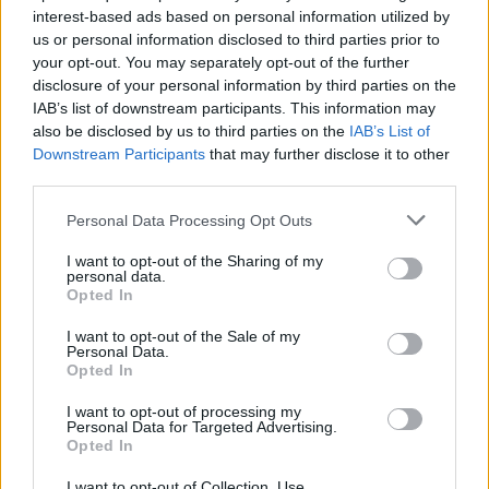
interest-based ads based on personal information utilized by
Ελευθερία Πλευρίτου 2, Χυδηριώτη 1, Τριχά,
us or personal information disclosed to third parties prior to
Μαργαρίτα Πλευρίτου, Ξενάκη 1, Νίνου 3, Πάτρα 1,
your opt-out. You may separately opt-out of the further
Σιούτη 1, Βασιλική Πλευρίτου 2, Γιαννοπούλου,
disclosure of your personal information by third parties on the
IAB’s list of downstream participants. This information may
Μυριοκεφαλιτάκη, Σωτηρέλη.
also be disclosed by us to third parties on the
IAB’s List of
Downstream Participants
that may further disclose it to other
third parties.
Please note that this website/app uses one or more Google
Personal Data Processing Opt Outs
services and may gather and store information including but
not limited to your visit or usage behaviour. You may click to
I want to opt-out of the Sharing of my
personal data.
grant or deny consent to Google and its third-party tags to
Opted In
use your data for below specified purposes in below Google
consent section.
I want to opt-out of the Sale of my
Personal Data.
Opted In
I want to opt-out of processing my
Personal Data for Targeted Advertising.
Opted In
I want to opt-out of Collection, Use,