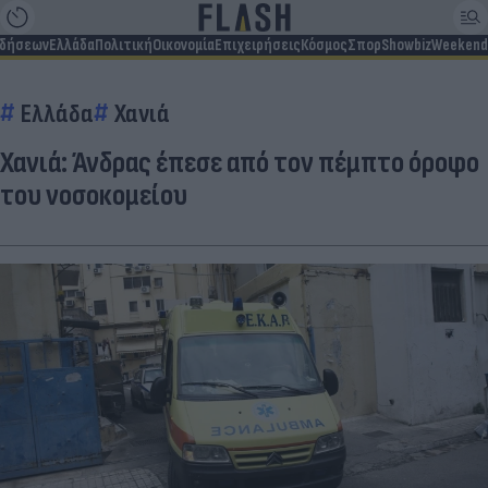
ιδήσεων
Ελλάδα
Πολιτική
Οικονομία
Επιχειρήσεις
Κόσμος
Σπορ
Showbiz
Weekend
Ελλάδα
Χανιά
Χανιά: Άνδρας έπεσε από τον πέμπτο όροφο
του νοσοκομείου