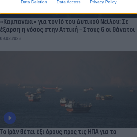
Data Deletion
Data Access
Privacy Policy
«Καμπανάκι» για τον Ιό του Δυτικού Νείλου: Σε
έξαρση η νόσος στην Αττική - Στους 6 οι θάνατοι
09.08.2026
Το Ιράν θέτει έξι όρους προς τις ΗΠΑ για το