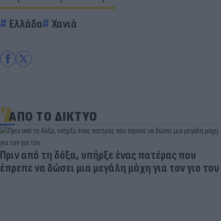
Ελλάδα
Χανιά
ΑΠΟ ΤΟ ΔΙΚΤΥΟ
Παντρεύεται ο Ρονάλντο; Έγινε χαμός,
εμφανίστηκε άλλη νύφη και ο CR7… έπεσε κάτω
από τα γέλια (photo)