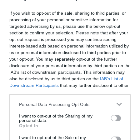
If you wish to opt-out of the sale, sharing to third parties, or
processing of your personal or sensitive information for
targeted advertising by us, please use the below opt-out
section to confirm your selection. Please note that after your
opt-out request is processed you may continue seeing
interest-based ads based on personal information utilized by
us or personal information disclosed to third parties prior to
your opt-out. You may separately opt-out of the further
disclosure of your personal information by third parties on the
IAB’s list of downstream participants. This information may
also be disclosed by us to third parties on the
IAB’s List of
Downstream Participants
that may further disclose it to other
Καιρός: Επιμένουν οι υψηλές θερμοκρασίες
third parties.
- Ισχυρά μελτέμια έως 9 μποφόρ, σε «Red
Please note that this website/app uses one or more Google
Personal Data Processing Opt Outs
Code» 6 περιοχές
services and may gather and store information including but
not limited to your visit or usage behaviour. You may click to
I want to opt-out of the Sharing of my
09.08.2026
personal data.
grant or deny consent to Google and its third-party tags to
Opted In
use your data for below specified purposes in below Google
consent section.
I want to opt-out of the Sale of my