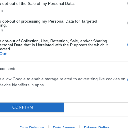
o opt-out of the Sale of my Personal Data.
In
to opt-out of processing my Personal Data for Targeted
ing.
In
o opt-out of Collection, Use, Retention, Sale, and/or Sharing
ersonal Data that Is Unrelated with the Purposes for which it
lected.
Out
consents
o allow Google to enable storage related to advertising like cookies on
evice identifiers in apps.
CONFIRM
Data Deletion
Data Access
Privacy Policy