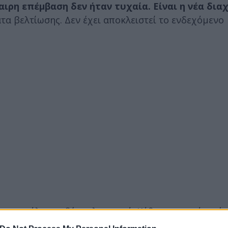
αιρη επέμβαση δεν ήταν τυχαία. Είναι η νέα δια
α βελτίωσης. Δεν έχει αποκλειστεί το ενδεχόμενο
 μια μεγάλη και δύσκολη φωτιά. Κάθε πυρκαγιά αφήν
. Η γη έχει υποφέρει. Η χθεσινή φωτιά στην Πεντέ