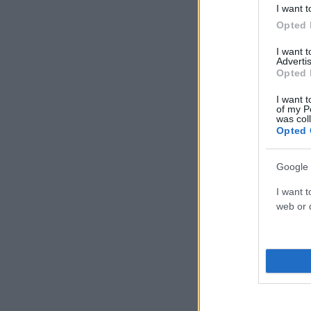
I want t
Opted 
I want 
Advertis
Opted 
I want t
of my P
was col
Opted 
Google 
I want t
web or d