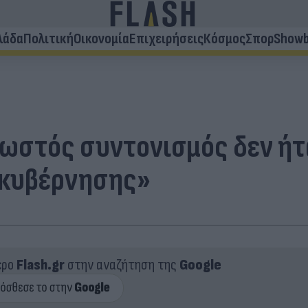
λάδα
Πολιτική
Οικονομία
Επιχειρήσεις
Κόσμος
Σπορ
Showb
σωστός συντονισμός δεν ήτ
 κυβέρνησης»
ερο
Flash.gr
στην αναζήτηση της
Google