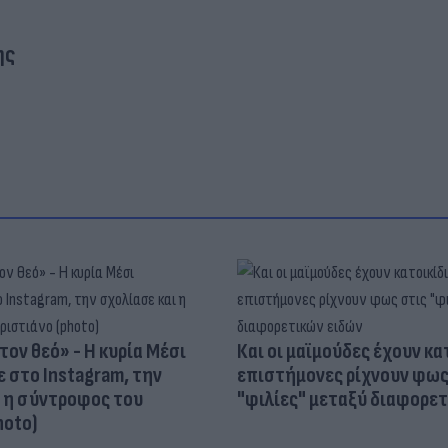
ης
τον θεό» - Η κυρία Μέσι
Και οι μαϊμούδες έχουν κατ
 στο Instagram, την
επιστήμονες ρίχνουν φως
ι η σύντροφος του
"φιλίες" μεταξύ διαφορε
hoto)