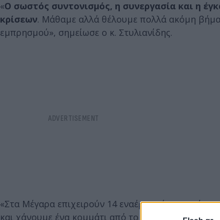
«
Ο σωστός συντονισμός, η συνεργασία και η έγκ
κρίσεων
. Μάθαμε αλλά θέλουμε πολλά ακόμη βήματ
εμπρησμού», σημείωσε ο κ. Στυλιανίδης.
«Στα Μέγαρα επιχειρούν 14 εναέρια μέσα και είναι
και χάνουμε ένα κομμάτι από το φυσικό μας πλούτο