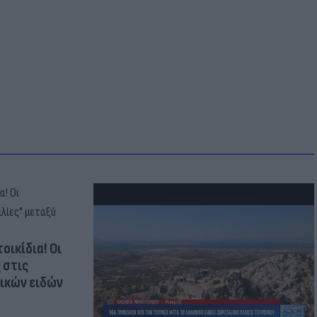
οικίδια! Οι
 στις
τικών ειδών