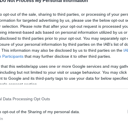
Do Not Process My Personal Information
to opt-out of the sale, sharing to third parties, or processing of your per
formation for targeted advertising by us, please use the below opt-out s
νθήκες. Οι ριπές ανέμων ξεπερνούσαν τα 110 χλμ τη
r selection. Please note that after your opt-out request is processed y
ής, έχουμε μπει σε μια άλλη εποχή» πρόσθεσε ο υπο
eing interest-based ads based on personal information utilized by us or
disclosed to third parties prior to your opt-out. You may separately opt-
losure of your personal information by third parties on the IAB’s list of
νισε και είπε στη συνέχεια: «είναι λάθος όποιος πι
. This information may also be disclosed by us to third parties on the
IA
Participants
that may further disclose it to other third parties.
Τα δύσκολα είναι μπροστά μας. Πρώτος στόχος η δ
ιβάλλοντος και των περιουσιών των πολιτών».
 that this website/app uses one or more Google services and may gath
including but not limited to your visit or usage behaviour. You may click 
 to Google and its third-party tags to use your data for below specifi
α συνεργεία του ΔΕΔΔΗΕ εργάζονται εντατικά προκε
ogle consent section.
κτροδοτηθούν οι περιοχές Αλεποχώρι, Ψάθα και Πό
λέον προσωπικό για να ανταποκριθούν στην εξέλιξη
l Data Processing Opt Outs
o opt-out of the Sharing of my personal data.
In