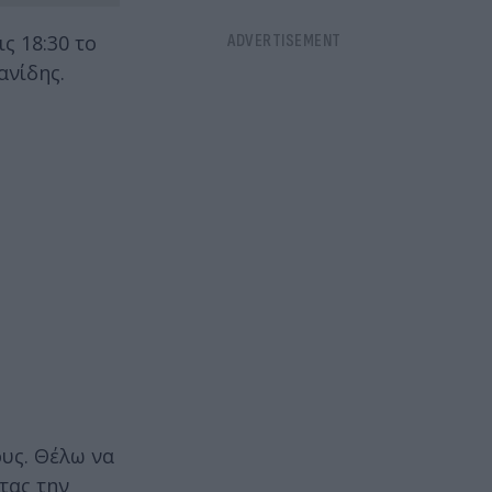
ς 18:30 το
ανίδης.
ους. Θέλω να
τας την