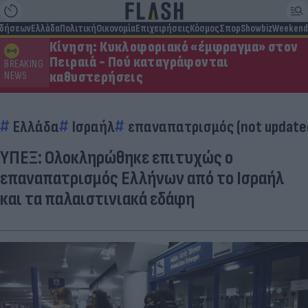
ιδήσεων
Ελλάδα
Πολιτική
Οικονομία
Επιχειρήσεις
Κόσμος
Σπορ
Showbiz
Weekend
Κίνηση: Κυκλοφοριακό «έμφραγμα» στον
Πειραιά - Πού καταγράφονται
BREAKING
καθυστερήσεις
NEWS
Ελλάδα
Ισραήλ
επαναπατρισμός (not update
ΥΠΕΞ: Ολοκληρώθηκε επιτυχώς ο
επαναπατρισμός Ελλήνων από το Ισραήλ
και τα παλαιστινιακά εδάφη