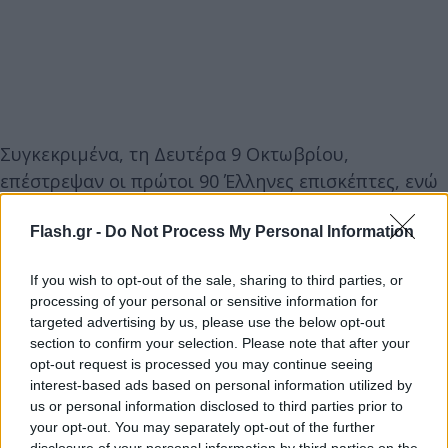
Συγκεκριμένα, τη Δευτέρα 9 Οκτωβρίου,
επέστρεψαν οι πρώτοι 90 Έλληνες επισκέπτες, ενώ
την Τρίτη 10 Οκτωβρίου, άλλοι 68. Τέλος, την
Πέμπτη 12 Οκτωβρίου, επέστρεψαν 72 Έλληνες
Flash.gr -
Do Not Process My Personal Information
κάτοικοι Ισραήλ, οι οποίοι δήλωσαν επιθυμία για
If you wish to opt-out of the sale, sharing to third parties, or
επαναπατρισμό.
processing of your personal or sensitive information for
targeted advertising by us, please use the below opt-out
section to confirm your selection. Please note that after your
Επιπλέον, διά των ανωτέρω πτήσεων
opt-out request is processed you may continue seeing
διευκολύνθηκε και η επιστροφή πολιτών
interest-based ads based on personal information utilized by
ευρωπαϊκών και τρίτων χωρών. Συγκεκριμένα,
us or personal information disclosed to third parties prior to
εξασφαλίσθηκε η επιστροφή πολιτών της Αυστρίας,
your opt-out. You may separately opt-out of the further