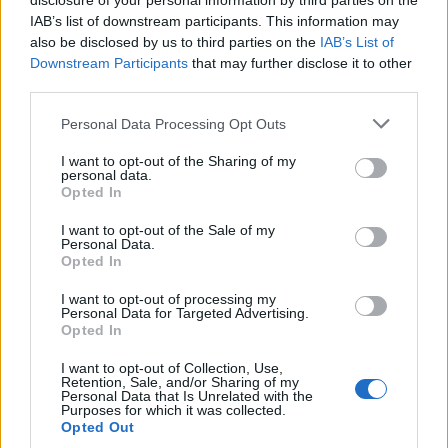
disclosure of your personal information by third parties on the
Γερμανίας και Ισραήλ, Αλβανίας, Βελγίου, Βόρειας
IAB’s list of downstream participants. This information may
Μακεδονίας, Βουλγαρίας, Γερμανίας, Ιρλανδίας,
also be disclosed by us to third parties on the
IAB’s List of
Λετονίας, Ουκρανίας και Παναμά».
Downstream Participants
that may further disclose it to other
third parties.
Please note that this website/app uses one or more Google
Personal Data Processing Opt Outs
services and may gather and store information including but
not limited to your visit or usage behaviour. You may click to
I want to opt-out of the Sharing of my
personal data.
grant or deny consent to Google and its third-party tags to
Opted In
use your data for below specified purposes in below Google
consent section.
I want to opt-out of the Sale of my
Personal Data.
Opted In
I want to opt-out of processing my
Personal Data for Targeted Advertising.
Opted In
I want to opt-out of Collection, Use,
Retention, Sale, and/or Sharing of my
Personal Data that Is Unrelated with the
Purposes for which it was collected.
Opted Out