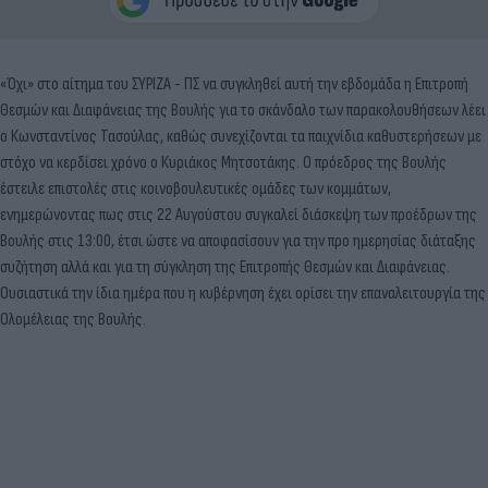
«Όχι» στο αίτημα του ΣΥΡΙΖΑ - ΠΣ να συγκληθεί αυτή την εβδομάδα η Επιτροπή
Θεσμών και Διαφάνειας της Βουλής για το σκάνδαλο των παρακολουθήσεων λέει
ο Κωνσταντίνος Τασούλας, καθώς συνεχίζονται τα παιχνίδια καθυστερήσεων με
στόχο να κερδίσει χρόνο ο Κυριάκος Μητσοτάκης. Ο πρόεδρος της Βουλής
έστειλε επιστολές στις κοινοβουλευτικές ομάδες των κομμάτων,
ενημερώνοντας πως στις 22 Αυγούστου συγκαλεί διάσκεψη των προέδρων της
Βουλής στις 13:00, έτσι ώστε να αποφασίσουν για την προ ημερησίας διάταξης
συζήτηση αλλά και για τη σύγκληση της Επιτροπής Θεσμών και Διαφάνειας.
Ουσιαστικά την ίδια ημέρα που η κυβέρνηση έχει ορίσει την επαναλειτουργία της
Ολομέλειας της Βουλής.