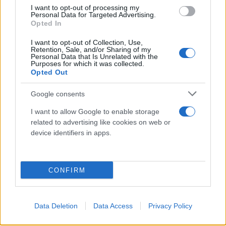
ασκός του Αιόλου έχει ανοίξει. Τίποτα δεν γλιτώνει τον κ. Μητσοτάκη από τις
I want to opt-out of processing my
Personal Data for Targeted Advertising.
ευθύνες του για την εκτροπή που επιχείρησε».
Opted In
I want to opt-out of Collection, Use,
Retention, Sale, and/or Sharing of my
Κάνε κλικ και δες περισσότερο
Personal Data that Is Unrelated with the
Flash.gr
στην αναζήτηση της
Google
Purposes for which it was collected.
Opted Out
Google consents
I want to allow Google to enable storage
related to advertising like cookies on web or
device identifiers in apps.
Διάβασε περισσότερα
CONFIRM
Πολιτική
ΣΥΡΙΖΑ
ΝΔ
Κωνσταντίνος Τασούλας
Data Deletion
Data Access
Privacy Policy