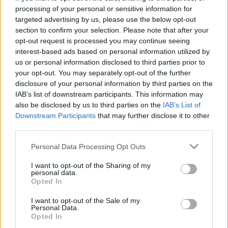
της Ειδικής Μόνιμης Επιτροπής Θεσμών και Διαφάνειας και συμπλήρωσαν: «Για
processing of your personal or sensitive information for
να διερευνηθούν σε βάθος τα παραπάνω ανησυχητικά και θλιβερά γεγονότα, θα
targeted advertising by us, please use the below opt-out
πρέπει να συγκαλέσετε άμεσα, αυτή την εβδομάδα, σε έκτακτη συνεδρίαση την
section to confirm your selection. Please note that after your
Επιτροπή βάσει του άρθρου 43Α Κανονισμού της Βουλής, προκειμένου να
opt-out request is processed you may continue seeing
κληθούν οι ανωτέρω σε ακρόαση, προκειμένου να χυθεί φως στα κρίσιμα ως
interest-based ads based on personal information utilized by
άνω για την Δημοκρατία ζητήματα».
us or personal information disclosed to third parties prior to
ΣΥΡΙΖΑ: Ο φόβος τους για έλεγχο δεν κρύβεται
your opt-out. You may separately opt-out of the further
disclosure of your personal information by third parties on the
με τίποτα - Η ενοχή τους φωνάζει
IAB’s list of downstream participants. This information may
also be disclosed by us to third parties on the
IAB’s List of
Την έντονη αντίδραση του ΣΥΡΙΖΑ - ΠΣ προκάλεσε η απόφαση του Κωνσταντίνου
Downstream Participants
that may further disclose it to other
Τασούλα να απορρίψει το αίτημα για την άμεση σύγκληση της Επιτροπής Θεσμών
third parties.
και Διαφάνειας. Όπως σχολιάζει η αξιωματική αντιπολίτευση, «μετά την χθεσινή
Please note that this website/app uses one or more Google
Personal Data Processing Opt Outs
παραπομπή της συζήτησης στη Βουλή για το τέλος Αυγούστου, η κυβέρνηση
services and may gather and store information including but
Μητσοτάκη αρνείται και την άμεση συνεδρίαση της Επιτροπής Θεσμών και
not limited to your visit or usage behaviour. You may click to
I want to opt-out of the Sharing of my
personal data.
Διαφάνειας που ζήτησε ο ΣΥΡΙΖΑ – Προοδευτική Συμμαχία για το σκάνδαλο των
grant or deny consent to Google and its third-party tags to
Opted In
παρακολουθήσεων.
Είναι εμφανές ότι παίζουν καθυστερήσεις. Αλλά στην
use your data for below specified purposes in below Google
consent section.
προσπάθειά τους αυτή κάνουν την ενοχή τους να φωνάζει ακόμη πιο δυνατά και
I want to opt-out of the Sale of my
Personal Data.
τον φόβο τους για έλεγχο να μην κρύβεται με τίποτα». Ο ΣΥΡΙΖΑ - ΠΣ τονίζει πως
Opted In
«ό,τι κι αν σκαρφιστούν, όσο σιωπητήριο και να προσπαθήσουν να επιβάλουν ο