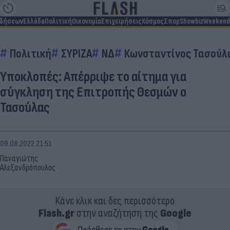
ιδήσεων
Ελλάδα
Πολιτική
Οικονομία
Επιχειρήσεις
Κόσμος
Σπορ
Showbiz
Weekend
Πολιτική
ΣΥΡΙΖΑ
ΝΔ
Κωνσταντίνος Τασούλ
Υποκλοπές: Απέρριψε το αίτημα για
σύγκληση της Επιτροπής Θεσμών ο
Τασούλας
09.08.2022 21:51
Παναγιώτης
Αλεξανδρόπουλος
Κάνε κλικ και δες περισσότερο
Flash.gr
στην αναζήτηση της
Google