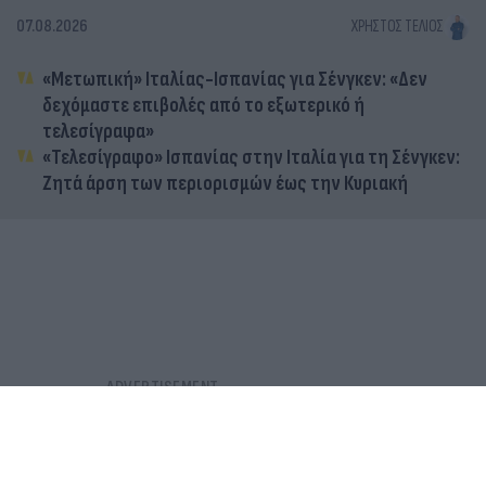
07.08.2026
ΧΡΉΣΤΟΣ ΤΈΛΙΟΣ
«Μετωπική» Ιταλίας-Ισπανίας για Σένγκεν: «Δεν
δεχόμαστε επιβολές από το εξωτερικό ή
τελεσίγραφα»
«Τελεσίγραφο» Ισπανίας στην Ιταλία για τη Σένγκεν:
Ζητά άρση των περιορισμών έως την Κυριακή