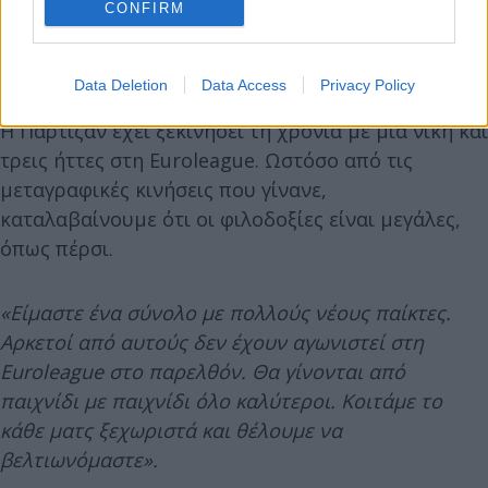
CONFIRM
Data Deletion
Data Access
Privacy Policy
Η Παρτιζάν έχει ξεκινήσει τη χρονιά με μία νίκη και
τρεις ήττες στη Euroleague. Ωστόσο από τις
μεταγραφικές κινήσεις που γίνανε,
καταλαβαίνουμε ότι οι φιλοδοξίες είναι μεγάλες,
όπως πέρσι.
«Είμαστε ένα σύνολο με πολλούς νέους παίκτες.
Αρκετοί από αυτούς δεν έχουν αγωνιστεί στη
Euroleague στο παρελθόν. Θα γίνονται από
παιχνίδι με παιχνίδι όλο καλύτεροι. Κοιτάμε το
κάθε ματς ξεχωριστά και θέλουμε να
βελτιωνόμαστε».