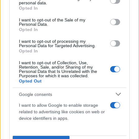
personal data.
grant or deny consent to Google and its third-party tags to
Opted In
use your data for below specified purposes in below Google
consent section.
I want to opt-out of the Sale of my
Personal Data.
Πάντα είναι ωραίο να μοιράζομαι το παρκέ με
Opted In
παίκτες που έχω παίξει μαζί στο παρελθόν. Απλά
I want to opt-out of processing my
Personal Data for Targeted Advertising.
πάντα μου αρέσει να αγωνίζομαι και να παίζω για
Opted In
τη νίκη».
I want to opt-out of Collection, Use,
Retention, Sale, and/or Sharing of my
Personal Data that Is Unrelated with the
Purposes for which it was collected.
Opted Out
Google consents
I want to allow Google to enable storage
related to advertising like cookies on web or
device identifiers in apps.