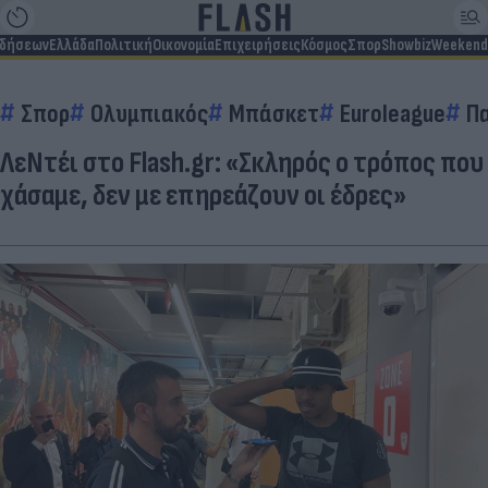
ιδήσεων
Ελλάδα
Πολιτική
Οικονομία
Επιχειρήσεις
Κόσμος
Σπορ
Showbiz
Weekend
Σπορ
Ολυμπιακός
Μπάσκετ
Euroleague
Π
ΛεΝτέι στο Flash.gr: «Σκληρός ο τρόπος που
χάσαμε, δεν με επηρεάζουν οι έδρες»