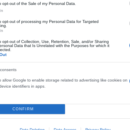
ς στη Ζάκυνθο
o opt-out of the Sale of my Personal Data.
In
to opt-out of processing my Personal Data for Targeted
ing.
ρονος μαχαίρωσε μέχρι θανάτου την 41χρονη σύζυγ
In
να κουζινομάχαιρο τη 41χρονη γυναίκα το βράδυ τη
o opt-out of Collection, Use, Retention, Sale, and/or Sharing
ς, στην οικοδομή όπου εργαζόταν, στο χωριό Κερί.
ersonal Data that Is Unrelated with the Purposes for which it
lected.
Out
χές για τον βίαιο χαρακτήρα του. Μόλις στις 22 Ιο
ειακή βία σε βάρος της 41χρονης και του είχε απαγ
consents
Η γυναίκα, όμως, τον λυπήθηκε, καθώς δεν είχε πού 
o allow Google to enable storage related to advertising like cookies on
 βράδυ τη σκότωσε.
evice identifiers in apps.
ερο
Flash.gr
στην αναζήτηση της
Google
CONFIRM
Data Deletion
Data Access
Privacy Policy