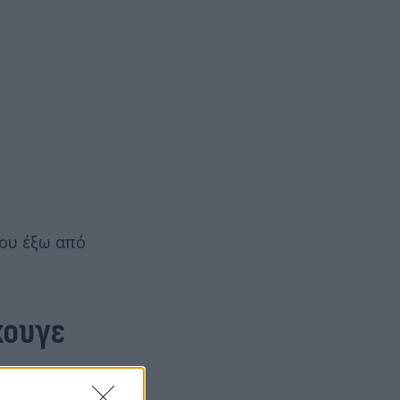
του έξω από
κουγε