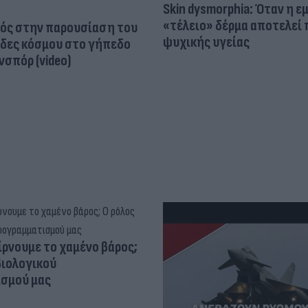
Skin dysmorphia: Όταν η ε
«τέλειο» δέρμα αποτελεί
ός στην παρουσίαση του
ψυχικής υγείας
άδες κόσμου στο γήπεδο
σπόρ (video)
ίρνουμε το χαμένο βάρος;
βιολογικού
σμού μας