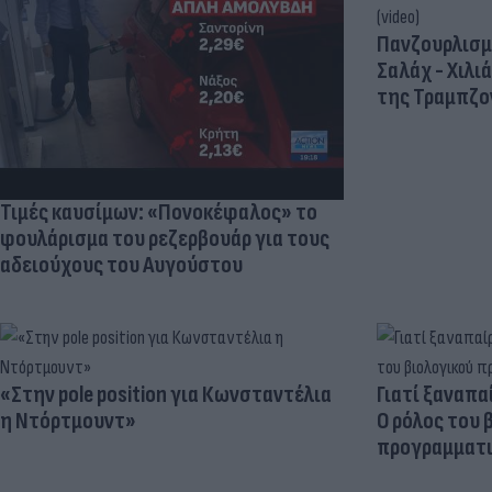
Πανζουρλισμ
Σαλάχ - Χιλι
της Τραμπζον
Τιμές καυσίμων: «Πονοκέφαλος» το
φουλάρισμα του ρεζερβουάρ για τους
αδειούχους του Αυγούστου
«Στην pole position για Κωνσταντέλια
Γιατί ξαναπα
η Ντόρτμουντ»
Ο ρόλος του 
προγραμματι