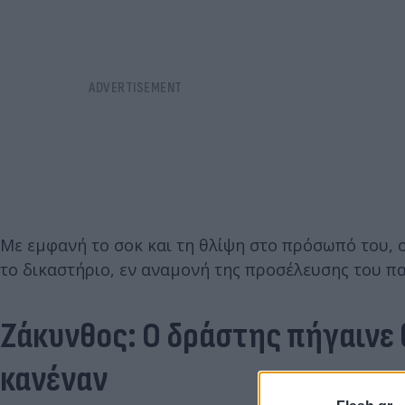
Με εμφανή το σοκ και τη θλίψη στο πρόσωπό του, 
το δικαστήριο, εν αναμονή της προσέλευσης του πα
Ζάκυνθος: Ο δράστης πήγαινε 
κανέναν