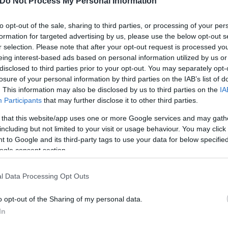
Do Not Process My Personal Information
τσι, ένιωθα ότι έπρεπε να έρθω, να είμαι εδώ, να δ
to opt-out of the sale, sharing to third parties, or processing of your per
του δράστη.
formation for targeted advertising by us, please use the below opt-out s
r selection. Please note that after your opt-out request is processed y
eing interest-based ads based on personal information utilized by us or
υ, τα οποία είναι σε συγγενικό σπίτι στη Λαμία και
disclosed to third parties prior to your opt-out. You may separately opt-
losure of your personal information by third parties on the IAB’s list of
ν και αναζητούσε τη μητέρα τους στον ύπνο της.
. This information may also be disclosed by us to third parties on the
IA
Participants
that may further disclose it to other third parties.
μμένα να αποτρέψει αυτή τη συμπεριφορά του πατέ
 that this website/app uses one or more Google services and may gath
including but not limited to your visit or usage behaviour. You may click 
 to Google and its third-party tags to use your data for below specifi
ogle consent section.
ουγε κανέναν, ακόμα και τα παιδιά του. Χάλαγε τα 
ι καλύτερο για τα παιδιά του. Μόνο η μάνα έκανε δυ
l Data Processing Opt Outs
 τα πάντα, η μάνα μου συντηρούσε έναν τέτοιο άνθρ
o opt-out of the Sharing of my personal data.
In