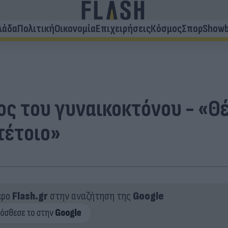
λάδα
Πολιτική
Οικονομία
Επιχειρήσεις
Κόσμος
Σπορ
Showb
ιος του γυναικοκτόνου - «
τέτοιο»
ερο
Flash.gr
στην αναζήτηση της
Google