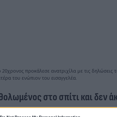
ο 20χρονος προκάλεσε ανατριχίλα με τις δηλώσεις 
τέρα του ενώπιον του εισαγγελέα.
θολωμένος στο σπίτι και δεν ά