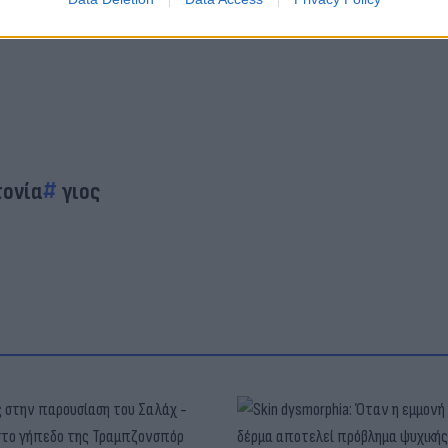
τονία
γιος