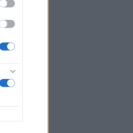
ό του. Ο
ς Κυριακής.
υνίου του
ορευθεί να
να μείνει,