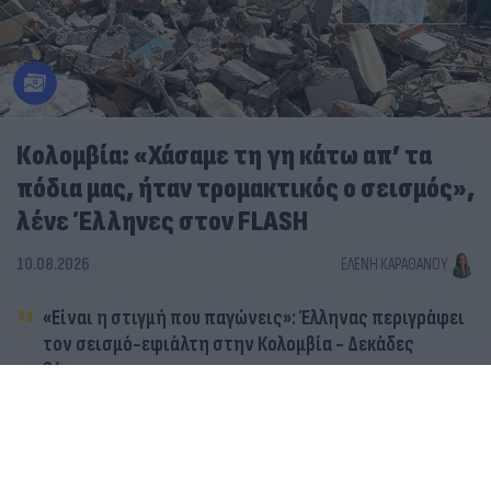
Κολομβία: «Χάσαμε τη γη κάτω απ’ τα
πόδια μας, ήταν τρομακτικός ο σεισμός»,
λένε Έλληνες στον FLASH
10.08.2026
ΕΛΈΝΗ ΚΑΡΑΘΆΝΟΥ
«Είναι η στιγμή που παγώνεις»: Έλληνας περιγράφει
τον σεισμό-εφιάλτη στην Κολομβία - Δεκάδες
θύματα
Νεκροί και καταστροφές στην Κολομβία: Κτήρια
καταρρέουν σαν χάρτινοι πύργοι στον σεισμό 7,4
Ρίχτερ