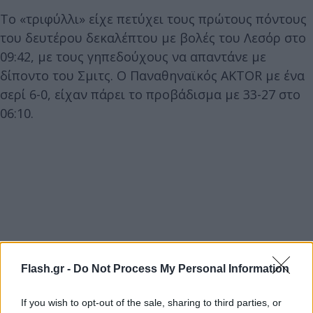
Το «τριφύλλι» είχε πετύχει τους πρώτους πόντους
του δευτέρου δεκαλέπτου με βολές του Λεσόρ στο
09:42, με τους γηπεδούχους να απαντάνε με
δίποντο του Σμιτς. Ο Παναθηναϊκός AKTOR με ένα
σερί 6-0, είχαν πάρει το προβάδισμα με 33-27 στο
06:10.
Flash.gr -
Do Not Process My Personal Information
If you wish to opt-out of the sale, sharing to third parties, or