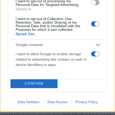
I want to opt-out of processing my
Personal Data for Targeted Advertising.
Opted In
I want to opt-out of Collection, Use,
Retention, Sale, and/or Sharing of my
Personal Data that Is Unrelated with the
Purposes for which it was collected.
Opted Out
Google consents
I want to allow Google to enable storage
related to advertising like cookies on web or
device identifiers in apps.
Eurokinissi
Η Ζαλγκίρις είχε βρει τον τρόπο να ισοφαρίσει (35-
CONFIRM
35), με τους Λιθουανούς να παίρνουν το
προβάδισμα με 40-37 στο 02:30 με τρίποντο του
Έντμοντ. Η ομάδα του Αταμάν δεν μπόρεσε να
Data Deletion
Data Access
Privacy Policy
πάρει ξανά προβάδισμα στο ημίχρονο, με τους