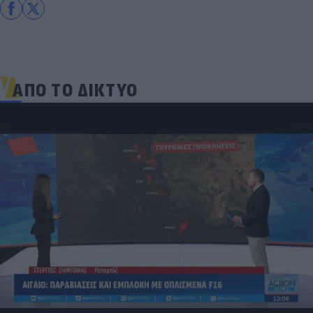
ΑΠΟ ΤΟ ΔΙΚΤΥΟ
Δέκα εκατομμύρια followers δεν κάνουν λάθος- Η
Ντιλέτα Λεότα με μαγιό έγινε ξανά viral (photos)