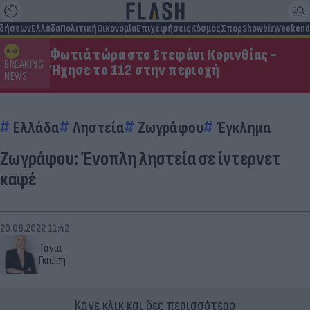
ιδήσεων
Ελλάδα
Πολιτική
Οικονομία
Επιχειρήσεις
Κόσμος
Σπορ
Showbiz
Weekend
Φωτιά τώρα στο Στεφάνι Κορινθίας -
BREAKING
Ήχησε το 112 στην περιοχή
NEWS
Ελλάδα
Ληστεία
Ζωγράφου
Έγκλημα
Ζωγράφου: Ένοπλη ληστεία σε ίντερνετ
καφέ
20.08.2022 11:42
Τάνια
Γκιώση
Κάνε κλικ και δες περισσότερο