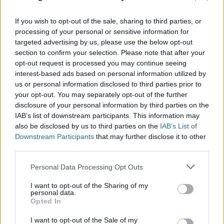
Συμμαχία-ορόσημο για Σαουδική Αραβία,
Τουρκία και Πακιστάν - Υπέγραψαν κοινό
If you wish to opt-out of the sale, sharing to third parties, or
αμυντικό σύμφωνο
processing of your personal or sensitive information for
targeted advertising by us, please use the below opt-out
07.08.2026
section to confirm your selection. Please note that after your
opt-out request is processed you may continue seeing
interest-based ads based on personal information utilized by
us or personal information disclosed to third parties prior to
your opt-out. You may separately opt-out of the further
disclosure of your personal information by third parties on the
IAB’s list of downstream participants. This information may
also be disclosed by us to third parties on the
IAB’s List of
Downstream Participants
that may further disclose it to other
third parties.
Please note that this website/app uses one or more Google
Personal Data Processing Opt Outs
services and may gather and store information including but
not limited to your visit or usage behaviour. You may click to
I want to opt-out of the Sharing of my
personal data.
grant or deny consent to Google and its third-party tags to
Opted In
use your data for below specified purposes in below Google
consent section.
I want to opt-out of the Sale of my