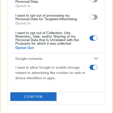
Personal Data.
Opted In
I want to opt-out of processing my
Personal Data for Targeted Advertising.
Opted In
I want to opt-out of Collection, Use,
Retention, Sale, and/or Sharing of my
Personal Data that Is Unrelated with the
Purposes for which it was collected.
Opted Out
Google consents
Υπόθεση Marfin: Προθεσμία για να απολογηθεί
την ερχόμενη Τρίτη πήρε η 46χρονη
I want to allow Google to enable storage
related to advertising like cookies on web or
07.08.2026
device identifiers in apps.
CONFIRM