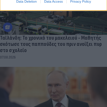
Data Deletion
Data Access
Privacy Policy
Ταϊλάνδη: Το χρονικό του μακελειού - Μαθητής
σκότωσε τους παππούδες του πριν ανοίξει πυρ
στο σχολείο
07.08.2026