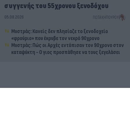
συγγενής του 55χρονου ξενοδόχου
05.08.2026
ΓΙΏΤΑ ΚΗΠΟΥΡΟΎ
Μυστράς: Κανείς δεν πλησίαζε το ξενοδοχείο
«φρούριο» που έκρυβε τον νεκρό 90χρονο
Μυστράς: Πώς οι Αρχές εντόπισαν τον 90χρονο στον
καταψύκτη - Ο γιος προσπάθησε να τους ξεγελάσει