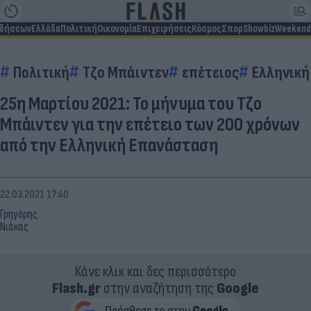
ιδήσεων
Ελλάδα
Πολιτική
Οικονομία
Επιχειρήσεις
Κόσμος
Σπορ
Showbiz
Weekend
Πολιτική
Τζο Μπάιντεν
επέτειος
Ελληνικ
25η Μαρτίου 2021: Το μήνυμα του Τζο
Μπάιντεν για την επέτειο των 200 χρόνων
από την Ελληνική Επανάσταση
22.03.2021 17:40
Γρηγόρης
Νιάκας
Κάνε κλικ και δες περισσότερο
Flash.gr
στην αναζήτηση της
Google