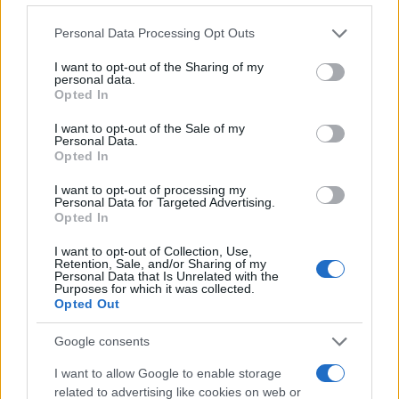
Please note that this website/app uses one or more Google
Personal Data Processing Opt Outs
services and may gather and store information including but
Η πρόεδρος της Δημοκρατίας, Κατερίνα
not limited to your visit or usage behaviour. You may click to
I want to opt-out of the Sharing of my
personal data.
Σακελλαροπούλου
grant or deny consent to Google and its third-party tags to
Opted In
use your data for below specified purposes in below Google
consent section.
I want to opt-out of the Sale of my
Ακολουθεί ολόκληρο το μήνυμα του Προέδρου
Personal Data.
Opted In
Μπαιντεν στην Πρόεδρο της Δημοκρατίας.
I want to opt-out of processing my
Personal Data for Targeted Advertising.
«Αγαπητή κυρία Πρόεδρε,
Opted In
I want to opt-out of Collection, Use,
Με χαρά απευθύνω στον ελληνικό λαό τα
Retention, Sale, and/or Sharing of my
Personal Data that Is Unrelated with the
συγχαρητήριά μου για την ιστορική επέτειο των
Purposes for which it was collected.
Opted Out
διακοσίων χρόνων από τον αγώνα του για
ανεξαρτησία.
Google consents
I want to allow Google to enable storage
Οι Έλληνες αγωνιστές του 1821 εμπνέονταν από τα
related to advertising like cookies on web or