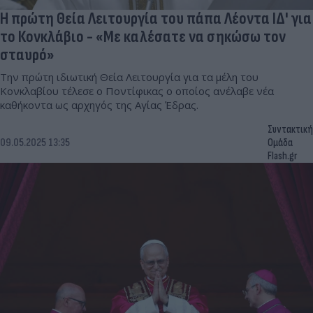
Η πρώτη Θεία Λειτουργία του πάπα Λέοντα ΙΔ' για
το Κονκλάβιο - «Με καλέσατε να σηκώσω τον
σταυρό»
Την πρώτη ιδιωτική Θεία Λειτουργία για τα μέλη του
Κονκλαβίου τέλεσε ο Ποντίφικας ο οποίος ανέλαβε νέα
καθήκοντα ως αρχηγός της Αγίας Έδρας.
Συντακτική
09.05.2025 13:35
Ομάδα
Flash.gr