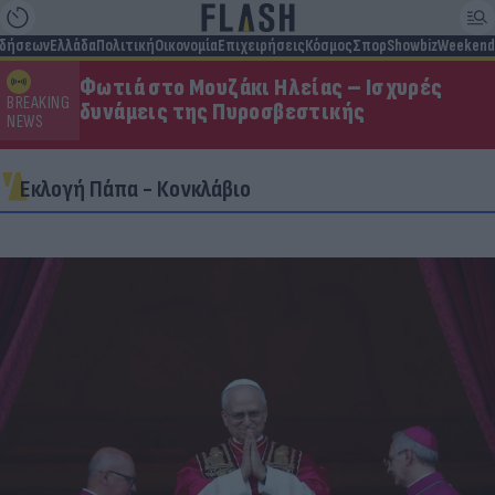
ιδήσεων
Ελλάδα
Πολιτική
Οικονομία
Επιχειρήσεις
Κόσμος
Σπορ
Showbiz
Weekend
Φωτιά στο Μουζάκι Ηλείας – Ισχυρές
BREAKING
δυνάμεις της Πυροσβεστικής
NEWS
Εκλογή Πάπα - Κονκλάβιο