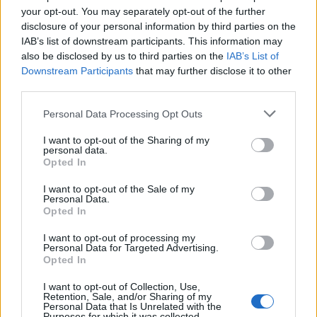
08.05.2025 20:25
Ομάδα
your opt-out. You may separately opt-out of the further
Flash.gr
disclosure of your personal information by third parties on the
IAB’s list of downstream participants. This information may
also be disclosed by us to third parties on the
IAB’s List of
Downstream Participants
that may further disclose it to other
third parties.
Please note that this website/app uses one or more Google
Personal Data Processing Opt Outs
services and may gather and store information including but
not limited to your visit or usage behaviour. You may click to
I want to opt-out of the Sharing of my
personal data.
grant or deny consent to Google and its third-party tags to
Opted In
use your data for below specified purposes in below Google
consent section.
I want to opt-out of the Sale of my
Personal Data.
Νέος Πάπας ο καρδινάλιος Ρόμπερτ Φράνσις
Opted In
Πρέβοστ με το όνομα Λέων 14ος - «Ειρήνη στον
I want to opt-out of processing my
κόσμο»
Personal Data for Targeted Advertising.
Opted In
Νέος Πάπας εκλέχθηκε ο Αμερικανός καρδινάλιος Ρόμπερτ
Πρεμποστ που έλαβε το όνομα Λέων 14ος. Τι είπε στο πρώτο
I want to opt-out of Collection, Use,
Retention, Sale, and/or Sharing of my
μήνυμά του.
Personal Data that Is Unrelated with the
Purposes for which it was collected.