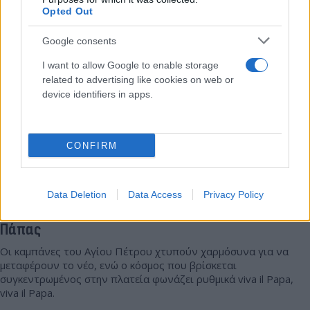
Αντώνης
Opted Out
08.05.2025 20:15
Τριανταφύλλου
Google consents
I want to allow Google to enable storage
related to advertising like cookies on web or
device identifiers in apps.
CONFIRM
Data Deletion
Data Access
Privacy Policy
Λευκός καπνός στο Κονκλάβιο – Εκλέχθηκε νέος
Πάπας
Οι καμπάνες του Αγίου Πέτρου χτυπούν χαρμόσυνα για να
μεταφέρουν το νέο, ενώ ο κόσμος που βρίσκεται
συγκεντρωμένος στην πλατεία φωνάζει ρυθμικά viva il Papa,
viva il Papa.