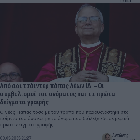
Flash.gr
Από αουτσάιντερ πάπας Λέων ΙΔ' - Οι
συμβολισμοί του ονόματος και τα πρώτα
δείγματα γραφής
Ο νέος Πάπας τόσο με τον τρόπο που παρουσιάστηκε στο
ποίμνιό του όσο και με το όνομα που διάλεξε έδωσε μερικά
πρώτα δείγματα γραφής.
Αντώνης
08.05.2025 21:27