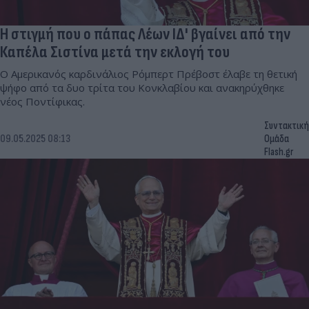
Η στιγμή που ο πάπας Λέων ΙΔ' βγαίνει από την
Καπέλα Σιστίνα μετά την εκλογή του
Ο Αμερικανός καρδινάλιος Ρόμπερτ Πρέβοστ έλαβε τη θετική
ψήφο από τα δυο τρίτα του Κονκλαβίου και ανακηρύχθηκε
νέος Ποντίφικας.
Συντακτική
09.05.2025 08:13
Ομάδα
Flash.gr