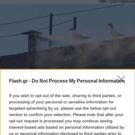
Τριανταφύλλου
Flash.gr -
Do Not Process My Personal Information
Εκλογή νέου Πάπα: Πώς «υποδέχτηκαν» οι γλάροι
του Κονκλάβιου τον λευκό καπνό - «Πάρτι» στα
If you wish to opt-out of the sale, sharing to third parties, or
social
processing of your personal or sensitive information for
targeted advertising by us, please use the below opt-out
Η μακρά αναμονή του Κονκλάβιου έκανε τους χιλιάδες πιστούς
να ασχοληθούν με τους γλάρους που ανέμελα κάθονταν κοντά
section to confirm your selection. Please note that after your
στην καμινάδα.
opt-out request is processed you may continue seeing
interest-based ads based on personal information utilized by
Συντακτική
us or personal information disclosed to third parties prior to