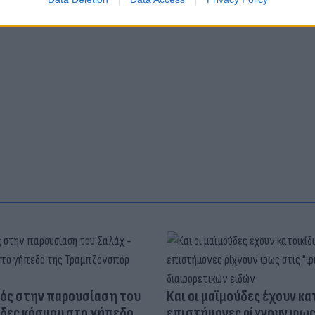
ός στην παρουσίαση του
Και οι μαϊμούδες έχουν κατ
άδες κόσμου στο γήπεδο
επιστήμονες ρίχνουν φως