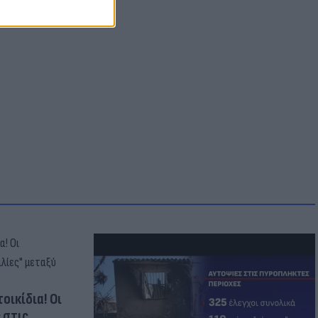
οικίδια! Οι
 στις