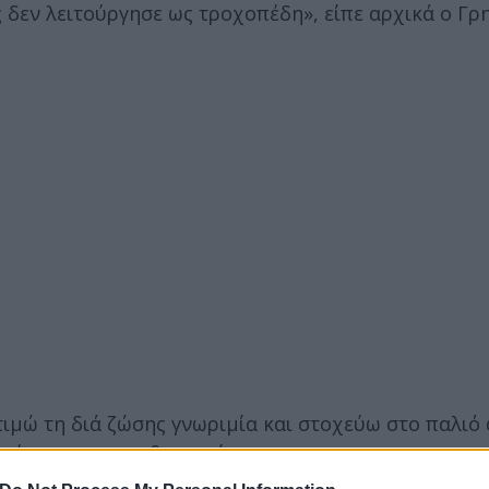
 δεν λειτούργησε ως τροχοπέδη», είπε αρχικά ο Γρ
ιμώ τη διά ζώσης γνωριμία και στοχεύω στο παλιό 
γένειας και της θρησκείας».