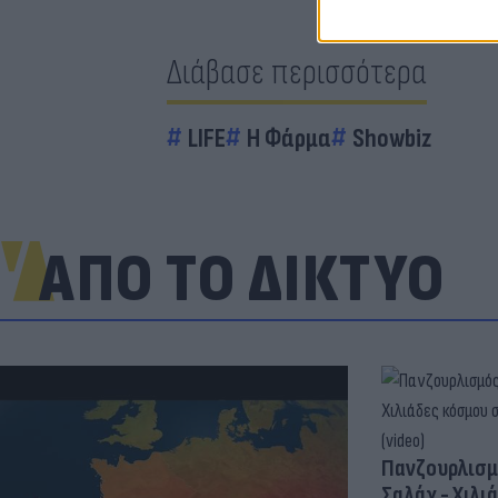
Διάβασε περισσότερα
LIFE
Η Φάρμα
Showbiz
ΑΠΟ ΤΟ ΔΙΚΤΥΟ
Πανζουρλισμ
Σαλάχ - Χιλι