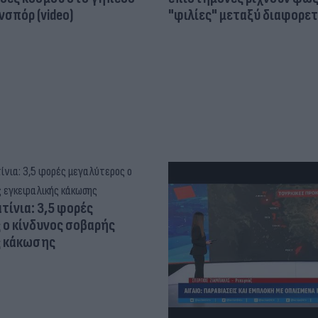
σπόρ (video)
"φιλίες" μεταξύ διαφορε
τίνια: 3,5 φορές
 ο κίνδυνος σοβαρής
ς κάκωσης