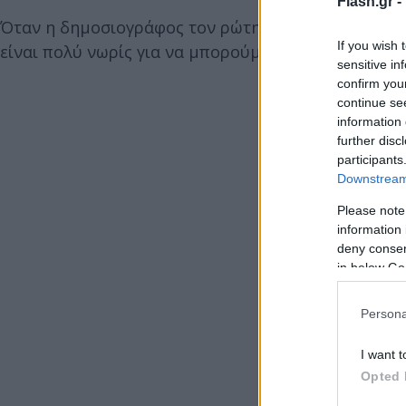
Flash.gr -
Όταν η δημοσιογράφος τον ρώτησε αν υπάρχει κάποι
If you wish 
είναι πολύ νωρίς για να μπορούμε να μιλάμε για π
sensitive in
confirm you
continue se
information 
further disc
participants
Downstream 
Please note
information 
deny consent
in below Go
Persona
I want t
Opted 