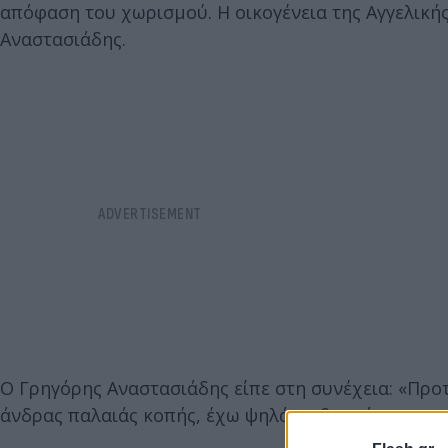
απόφαση του χωρισμού. Η οικογένεια της Αγγελικής
Αναστασιάδης.
Ο Γρηγόρης Αναστασιάδης είπε στη συνέχεια: «Προτ
άνδρας παλαιάς κοπής, έχω ψηλά το θεσμό της οικο