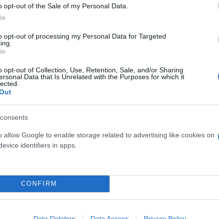
o opt-out of the Sale of my Personal Data.
In
to opt-out of processing my Personal Data for Targeted
ing.
In
o opt-out of Collection, Use, Retention, Sale, and/or Sharing
ersonal Data that Is Unrelated with the Purposes for which it
lected.
Out
consents
o allow Google to enable storage related to advertising like cookies on
ερο
Flash.gr
στην αναζήτηση της
Google
evice identifiers in apps.
CONFIRM
Data Deletion
Data Access
Privacy Policy