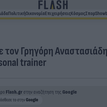
λάδα
Πολιτική
Οικονομία
Επιχειρήσεις
Κόσμος
Σπορ
Showb
ε τον Γρηγόρη Αναστασιάδη
onal trainer
ερο
Flash.gr
στην αναζήτηση της
Google