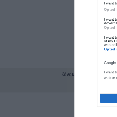
I want t
Opted 
I want 
Advertis
Opted 
I want t
of my P
was col
Opted 
Google 
I want t
Κάνε κλικ και δες περισσότ
web or d