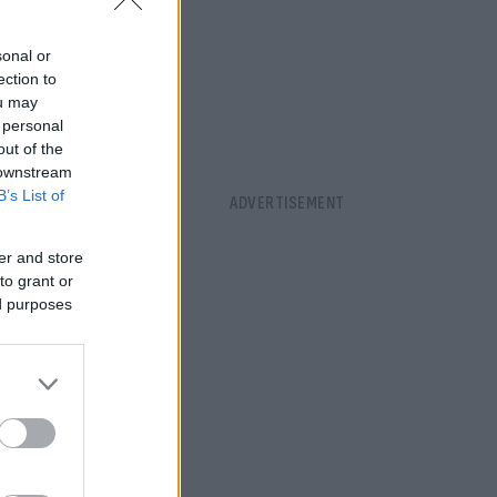
ισχύει. Αλλά
sonal or
ection to
ou may
 personal
out of the
 downstream
B’s List of
er and store
to grant or
ed purposes