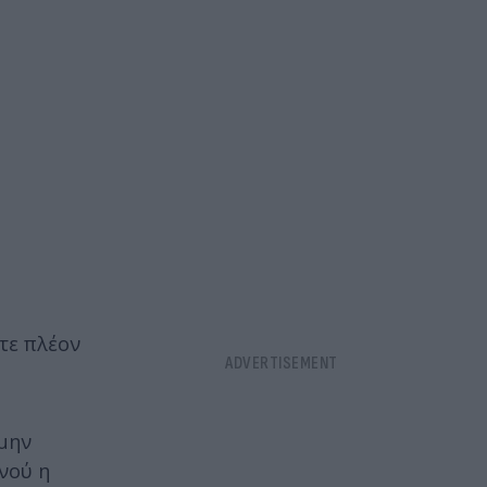
τε πλέον
 μην
νού η