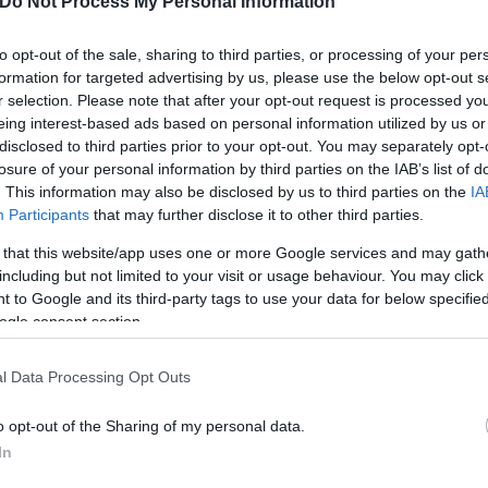
Do Not Process My Personal Information
α νέα σύντροφός στη ζωή του, δήλωσε: «Ναι, κάτι 
to opt-out of the sale, sharing to third parties, or processing of your per
εραιτέρω πράγματα».
formation for targeted advertising by us, please use the below opt-out s
r selection. Please note that after your opt-out request is processed y
eing interest-based ads based on personal information utilized by us or
disclosed to third parties prior to your opt-out. You may separately opt-
losure of your personal information by third parties on the IAB’s list of
. This information may also be disclosed by us to third parties on the
IA
Participants
that may further disclose it to other third parties.
 that this website/app uses one or more Google services and may gath
including but not limited to your visit or usage behaviour. You may click 
 to Google and its third-party tags to use your data for below specifi
ogle consent section.
l Data Processing Opt Outs
o opt-out of the Sharing of my personal data.
In