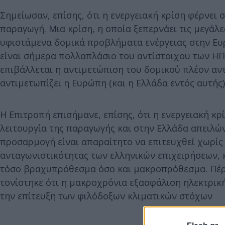
Σημείωσαν, επίσης, ότι η ενεργειακή κρίση φέρνει
παραγωγή. Μια κρίση, η οποία ξεπερνάει τις μεγάλε
υφιστάμενα δομικά προβλήματα ενέργειας στην Ευρ
είναι σήμερα πολλαπλάσιο του αντίστοιχου των Η
επιβάλλεται η αντιμετώπιση του δομικού πλέον αν
αντιμετωπίζει η Ευρώπη (και η Ελλάδα εντός αυτής
Η Επιτροπή επισήμανε, επίσης, ότι η ενεργειακή κρ
λειτουργία της παραγωγής και στην Ελλάδα απειλών
προσαρμογή είναι απαραίτητο να επιτευχθεί χωρίς
ανταγωνιστικότητας των ελληνικών επιχειρήσεων, 
τόσο βραχυπρόθεσμα όσο και μακροπρόθεσμα. Πέρα
τονίστηκε ότι η μακροχρόνια εξασφάλιση ηλεκτρικ
την επίτευξη των φιλόδοξων κλιματικών στόχων