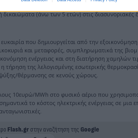
οικονομιών κλίμακας και την επιτάχυνση των επενδ
 δικαιώματα (άνω των 5 ετών) στις διασυνοριακές 
 ευκαιρία που δημιουργείται από την εξοικονόμηση
οικοκυριά και μεταφορές, συμπληρωματικά της βιομ
κονόμηση ενέργειας και στη διατήρηση χαμηλών τ
η τήρηση της λελογισμένης εσωτερικής θερμοκρασ
ψύξης/θέρμανσης σε κενούς χώρους.
έλους 10ευρώ/MWh στο φυσικό αέριο που χρησιμοποι
σημαντικά το κόστος ηλεκτρικής ενέργειας σε μια ε
ανταγωνιστικές.
ερο
Flash.gr
στην αναζήτηση της
Google