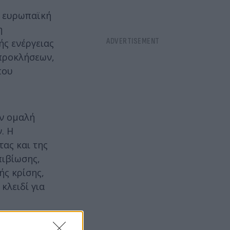
η ευρωπαϊκή
η
ής ενέργειας
 προκλήσεων,
που
ην ομαλή
. Η
ας και της
πιβίωσης,
ς κρίσης,
κλειδί για