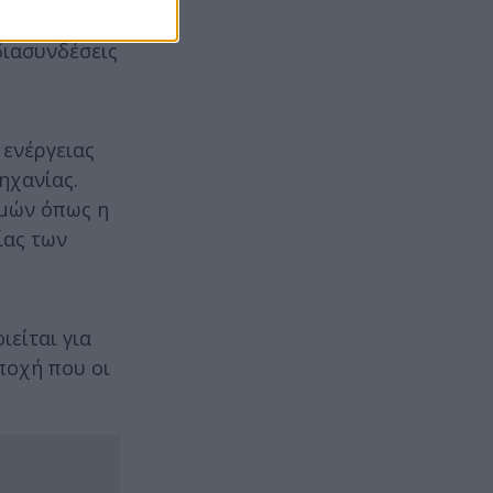
ύσεων.
διασυνδέσεις
 ενέργειας
ηχανίας.
ιμών όπως η
ίας των
είται για
ποχή που οι