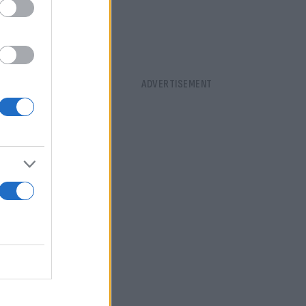
αι μείωσης
μμετάσχει
ουργίας του
διμερών
συμβάσεων
ων στα
 και στη
αιρετικά
ς χρονικής