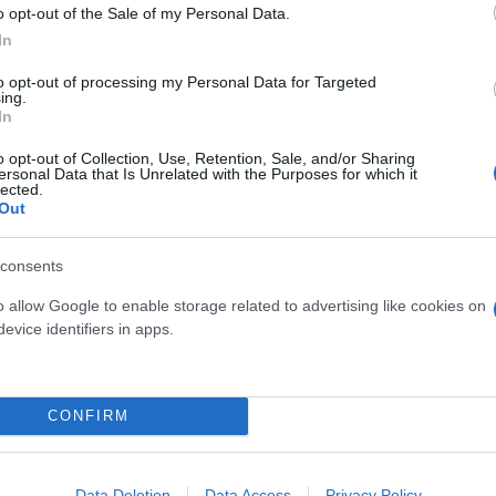
η, εφαρμόζει δράσεις ενεργειακής εξοικονόμησης κ
o opt-out of the Sale of my Personal Data.
ικά στην εθνική προσπάθεια ενώ προτίθεται να συ
In
κτρικής ενέργειας. Τονίστηκε όμως η ανάγκη λειτ
to opt-out of processing my Personal Data for Targeted
λειτουργία της.
ing.
In
o opt-out of Collection, Use, Retention, Sale, and/or Sharing
αγοράς ενέργειας πρέπει να διευκολύνει τη σύναψη 
ersonal Data that Is Unrelated with the Purposes for which it
lected.
εδιασμό και τις συμφωνίες μεταξύ παραγωγών και
Out
ανονισμούς της ΕΕ για την εξαίρεση των διμερών 
βαία οφέλη για όλα τα μέρη.
consents
o allow Google to enable storage related to advertising like cookies on
η. Η επιτάχυνση των έργων εσωτερικών διασυνδέσε
evice identifiers in apps.
 καύσιμα υψηλότερων ρύπων (πχ diesel/mazut) αλλά
ικά, κοινωνικά και περιβαλλοντικά οφέλη. Είναι εξ
ρων και αδειών σύνδεσης, ειδικά των έργων ΑΠΕ.
CONFIRM
ενο καθεστώς με διασυνοριακές διασυνδέσεις μικρή
Data Deletion
Data Access
Privacy Policy