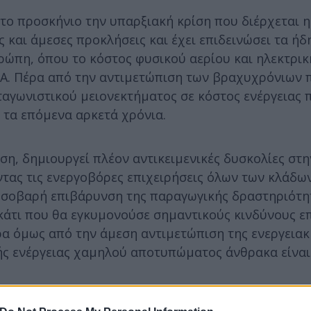
 στο προσκήνιο την υπαρξιακή κρίση που διέρχεται 
ς και άμεσες προκλήσεις και έχει επιδεινώσει τα ήδ
ώπη, όπου το κόστος φυσικού αερίου και ηλεκτρικ
ΠΑ. Πέρα από την αντιμετώπιση των βραχυχρόνιων
ταγωνιστικού μειονεκτήματος σε κόστος ενέργειας 
) τα επόμενα αρκετά χρόνια.
ίση, δημιουργεί πλέον αντικειμενικές δυσκολίες στ
τας τις ενεργοβόρες επιχειρήσεις όλων των κλάδων
 σοβαρή επιβάρυνση της παραγωγικής δραστηριότητ
κάτι που θα εγκυμονούσε σημαντικούς κινδύνους ε
 όμως από την άμεση αντιμετώπιση της ενεργειακή
ής ενέργειας χαμηλού αποτυπώματος άνθρακα είναι 