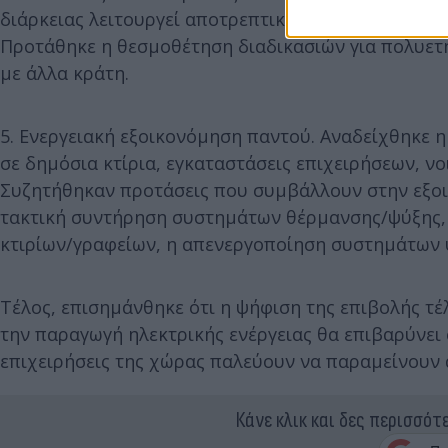
διάρκειας λειτουργεί αποτρεπτικά στη δημιουργία 
Προτάθηκε η θεσμοθέτηση διαδικασιών για πολυετή
με άλλα κράτη.
5. Ενεργειακή εξοικονόμηση παντού. Αναδείχθηκε η
σε δημόσια κτίρια, εγκαταστάσεις επιχειρήσεων, ν
Συζητήθηκαν προτάσεις που συμβάλλουν στην εξοι
τακτική συντήρηση συστημάτων θέρμανσης/ψύξης, 
κτιρίων/γραφείων, η απενεργοποίηση συστημάτων 
Τέλος, επισημάνθηκε ότι η ψήφιση της επιβολής τ
την παραγωγή ηλεκτρικής ενέργειας θα επιβαρύνει 
επιχειρήσεις της χώρας παλεύουν να παραμείνουν 
Κάνε κλικ και δες περισσότ