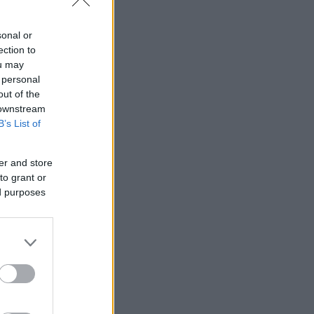
sonal or
ection to
ou may
 personal
out of the
 downstream
B’s List of
er and store
to grant or
ed purposes
νέργειας