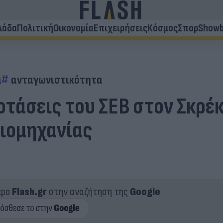
λάδα
Πολιτική
Οικονομία
Επιχειρήσεις
Κόσμος
Σπορ
Showb
α
ανταγωνιστικότητα
οτάσεις του ΣΕΒ στον Σκρέκ
ιομηχανίας
ερο
Flash.gr
στην αναζήτηση της
Google