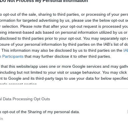
Do Not Process My Personal Information
to opt-out of the sale, sharing to third parties, or processing of your per
formation for targeted advertising by us, please use the below opt-out s
r selection. Please note that after your opt-out request is processed y
eing interest-based ads based on personal information utilized by us or
disclosed to third parties prior to your opt-out. You may separately opt-
losure of your personal information by third parties on the IAB’s list of
. This information may also be disclosed by us to third parties on the
IA
Participants
that may further disclose it to other third parties.
 that this website/app uses one or more Google services and may gath
including but not limited to your visit or usage behaviour. You may click 
 to Google and its third-party tags to use your data for below specifi
ogle consent section.
l Data Processing Opt Outs
ς προτάσεις για την ομαλή λειτουργία της αγοράς ε
ιομηχανίας εν μέσω ενεργειακής κρίσης.
o opt-out of the Sharing of my personal data.
In