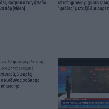
άδες κόσμου στο γήπεδο
επιστήμονες ρίχνουν φως
σπόρ (video)
"φιλίες" μεταξύ διαφορε
τίνια: 3,5 φορές
 ο κίνδυνος σοβαρής
ς κάκωσης