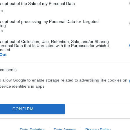
o opt-out of the Sale of my Personal Data.
In
to opt-out of processing my Personal Data for Targeted
ι η ασφάλεια είναι πρωταρχικής σημασίας για όλους
ing.
In
λότων σε καταστάσεις έκτακτης ανάγκης.
o opt-out of Collection, Use, Retention, Sale, and/or Sharing
ersonal Data that Is Unrelated with the Purposes for which it
lected.
Out
consents
o allow Google to enable storage related to advertising like cookies on
ερο
Flash.gr
στην αναζήτηση της
Google
evice identifiers in apps.
CONFIRM
Data Deletion
Data Access
Privacy Policy