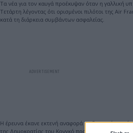
Τα νέα για τον καυγά προέκυψαν όταν η γαλλική υ
Τετάρτη λέγοντας ότι ορισμένοι πιλότοι της Air F
κατά τη διάρκεια συμβάντων ασφαλείας.
H έρευνα έκανε εκτενή αναφορά σε διαρροή καυσίμ
της Δημοκρατίας του Κονγκό προς το Παρίσι τον Δε