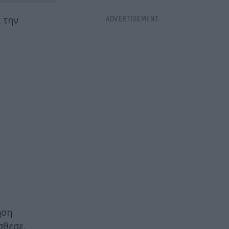
 την
ήση
σθεσε,