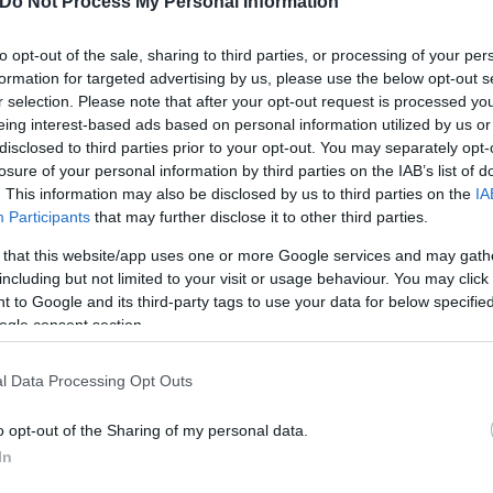
Do Not Process My Personal Information
to opt-out of the sale, sharing to third parties, or processing of your per
αλλά δεν έκοψαν το ρεύμα στον κινητήρα ούτε προσ
formation for targeted advertising by us, please use the below opt-out s
 ανάλογες περιπτώσεις διαρροής.
r selection. Please note that after your opt-out request is processed y
eing interest-based ads based on personal information utilized by us or
disclosed to third parties prior to your opt-out. You may separately opt-
, αλλά η έκθεση προειδοποίησε ότι ο κινητήρας θ
losure of your personal information by third parties on the IAB’s list of
. This information may also be disclosed by us to third parties on the
IA
Participants
that may further disclose it to other third parties.
 that this website/app uses one or more Google services and may gath
αι 2022 και είπε ότι ορισμένοι πιλότοι ενεργούν μ
including but not limited to your visit or usage behaviour. You may click 
υθήσουν τα πρωτόκολλα ασφαλείας.
 to Google and its third-party tags to use your data for below specifi
ogle consent section.
μεύτηκε να ακολουθήσει τις συστάσεις της BEA, οι ο
l Data Processing Opt Outs
ις τους στη συνέχεια και να γίνουν αυστηρότερα τα
 διαδικασίας.
o opt-out of the Sharing of my personal data.
In
ατοποιεί χιλιάδες πτήσεις καθημερινά και η έκθεσ