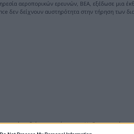
πηρεσία αεροπορικών ερευνών, BEA, εξέδωσε μια έκ
rance δεν δείχνουν αυστηρότητα στην τήρηση των δι
ου κατά τη διάρκεια πτήσης της Air France από τη
κέμβριο του 2020.