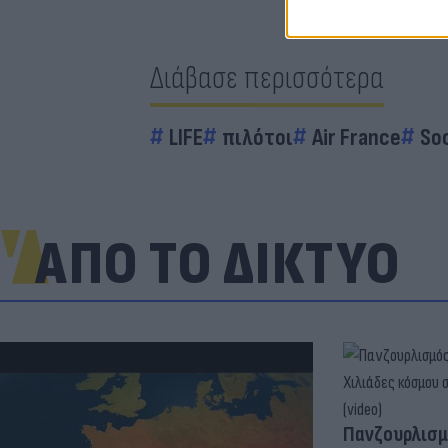
Διάβασε περισσότερα
LIFE
πιλότοι
Air France
Soc
ΑΠΟ ΤΟ ΔΙΚΤΥΟ
Πανζουρλισμ