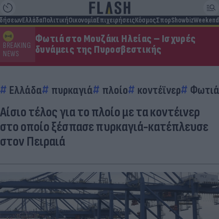
ιδήσεων
Ελλάδα
Πολιτική
Οικονομία
Επιχειρήσεις
Κόσμος
Σπορ
Showbiz
Weekend
Φωτιά στο Μουζάκι Ηλείας – Ισχυρές
BREAKING
δυνάμεις της Πυροσβεστικής
NEWS
Ελλάδα
πυρκαγιά
πλοίο
κοντέϊνερ
Φωτι
Αίσιο τέλος για το πλοίο με τα κοντέινερ
στο οποίο ξέσπασε πυρκαγιά-κατέπλευσε
στον Πειραιά