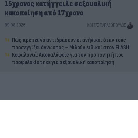
15χρονος κατήγγειλε σεξουαλική
κακοποίηση από 17χρονο
09.08.2026
ΚΏΣΤΑΣ ΠΑΠΑΔΌΠΟΥΛΟΣ
Πώς πρέπει να αντιδράσουν οι ανήλικοι όταν τους
προσεγγίζει άγνωστος – Μιλούν ειδικοί στον FLASH
Κεφαλονιά: Αποκαλύψεις για τον προπονητή που
προφυλακίστηκε για σεξουαλική κακοποίηση