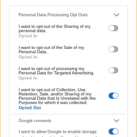
third parties.
Please note that this website/app uses one or more Google
Personal Data Processing Opt Outs
services and may gather and store information including but
not limited to your visit or usage behaviour. You may click to
I want to opt-out of the Sharing of my
personal data.
grant or deny consent to Google and its third-party tags to
Opted In
use your data for below specified purposes in below Google
consent section.
I want to opt-out of the Sale of my
Personal Data.
Opted In
I want to opt-out of processing my
Personal Data for Targeted Advertising.
Opted In
I want to opt-out of Collection, Use,
Retention, Sale, and/or Sharing of my
Personal Data that Is Unrelated with the
Purposes for which it was collected.
Opted Out
Google consents
I want to allow Google to enable storage