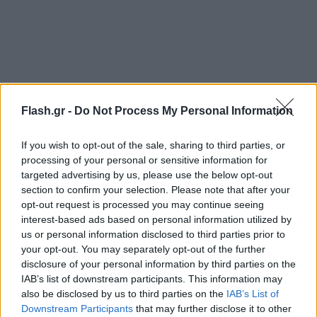
Από το πλοίο θα ξεφορτωθεί το συγκεκριμένο
Flash.gr -
Do Not Process My Personal Information
εμπορευματοκιβώτιο και θα ελεγχθεί η κατάσταση
του υπόλοιπου φορτίου.
If you wish to opt-out of the sale, sharing to third parties, or
processing of your personal or sensitive information for
Σύμφωνα με το Λιμενικό, στο πλοίο επιβαίνουν 26
targeted advertising by us, please use the below opt-out
section to confirm your selection. Please note that after your
άτομα πλήρωμα, όλοι αλλοδαποί υπήκοοι, είναι
opt-out request is processed you may continue seeing
φορτωμένο με 1.517 κοντέινερ και είχε αναχωρήσει
interest-based ads based on personal information utilized by
από το λιμάνι του Πειραιά με προορισμό τη
us or personal information disclosed to third parties prior to
your opt-out. You may separately opt-out of the further
Θεσσαλονίκη.
disclosure of your personal information by third parties on the
IAB’s list of downstream participants. This information may
also be disclosed by us to third parties on the
IAB’s List of
Downstream Participants
that may further disclose it to other