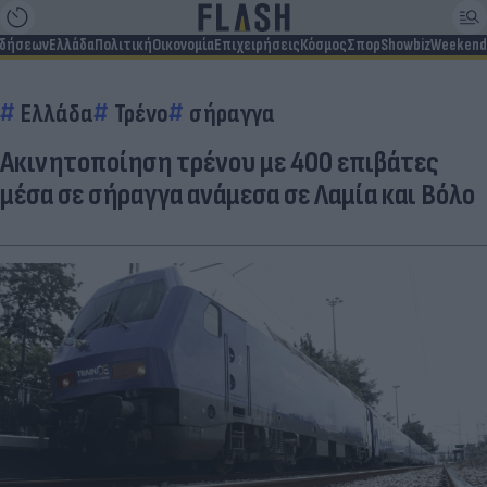
ιδήσεων
Ελλάδα
Πολιτική
Οικονομία
Επιχειρήσεις
Κόσμος
Σπορ
Showbiz
Weekend
Ελλάδα
Τρένο
σήραγγα
Ακινητοποίηση τρένου με 400 επιβάτες
μέσα σε σήραγγα ανάμεσα σε Λαμία και Βόλο