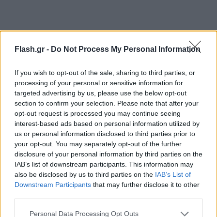
Flash.gr -
Do Not Process My Personal Information
If you wish to opt-out of the sale, sharing to third parties, or
processing of your personal or sensitive information for
targeted advertising by us, please use the below opt-out
section to confirm your selection. Please note that after your
Στο τραίνο επιβαίνουν 325 επιβάτες, οι οποίοι
opt-out request is processed you may continue seeing
ενημερώνονται με τακτικές ανακοινώνεις από το
interest-based ads based on personal information utilized by
us or personal information disclosed to third parties prior to
προσωπικό της εταιρείας.
your opt-out. You may separately opt-out of the further
disclosure of your personal information by third parties on the
Λόγω πτώσης παντογράφου, υπήρξε απώλεια
IAB’s list of downstream participants. This information may
also be disclosed by us to third parties on the
IAB’s List of
κλιματισμού και φωτισμού για λίγη ώρα, ωστόσο οι
Downstream Participants
that may further disclose it to other
μηχανές εφεδρείας έχουν ήδη πραγματοποιήσει
third parties.
ζεύξη με την ακινητοποιημένη αμαξοστοιχία,
Please note that this website/app uses one or more Google
Personal Data Processing Opt Outs