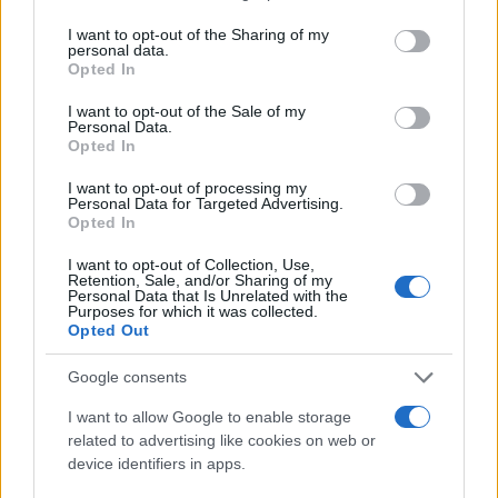
αποκαθιστώντας τις λειτουργίες κλιματισμού και
services and may gather and store information including but
φωτισμού και το τραίνο οδεύει προς Λιανοκλάδι.
not limited to your visit or usage behaviour. You may click to
I want to opt-out of the Sharing of my
personal data.
grant or deny consent to Google and its third-party tags to
Opted In
use your data for below specified purposes in below Google
consent section.
I want to opt-out of the Sale of my
Personal Data.
Opted In
I want to opt-out of processing my
Personal Data for Targeted Advertising.
Opted In
I want to opt-out of Collection, Use,
Retention, Sale, and/or Sharing of my
Personal Data that Is Unrelated with the
Purposes for which it was collected.
Opted Out
Google consents
I want to allow Google to enable storage
related to advertising like cookies on web or
device identifiers in apps.