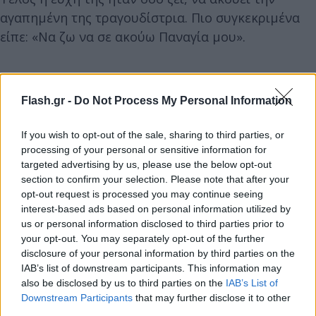
αγαπημένη της τραγουδίστρια. Πιο συγκεκριμένα
είπε: «Να ζω να σε ακούω Παναγία μου».
Πειράζοντάς την η Άννα Βίσση με την σειρά της
δήλωσε ότι θα ήθελε και αυτή το ίδιο.
Flash.gr -
Do Not Process My Personal Information
If you wish to opt-out of the sale, sharing to third parties, or
processing of your personal or sensitive information for
targeted advertising by us, please use the below opt-out
section to confirm your selection. Please note that after your
opt-out request is processed you may continue seeing
interest-based ads based on personal information utilized by
us or personal information disclosed to third parties prior to
your opt-out. You may separately opt-out of the further
disclosure of your personal information by third parties on the
IAB’s list of downstream participants. This information may
also be disclosed by us to third parties on the
IAB’s List of
Downstream Participants
that may further disclose it to other
third parties.