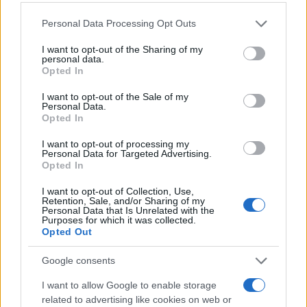
Please note that this website/app uses one or more Google
Personal Data Processing Opt Outs
services and may gather and store information including but
not limited to your visit or usage behaviour. You may click to
I want to opt-out of the Sharing of my
personal data.
grant or deny consent to Google and its third-party tags to
Opted In
use your data for below specified purposes in below Google
consent section.
I want to opt-out of the Sale of my
Personal Data.
Opted In
I want to opt-out of processing my
Personal Data for Targeted Advertising.
Opted In
I want to opt-out of Collection, Use,
Retention, Sale, and/or Sharing of my
Personal Data that Is Unrelated with the
Purposes for which it was collected.
Opted Out
@alexalexzafi
Google consents
Η πιο όμορφη fan
#annavissi
#annavissiofficial
I want to allow Google to enable storage
#birthday
#happybirthday
#you
#news
#2025
#f
related to advertising like cookies on web or