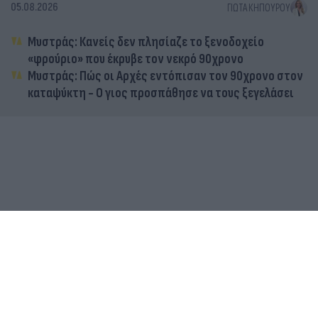
05.08.2026
ΓΙΏΤΑ ΚΗΠΟΥΡΟΎ
Μυστράς: Κανείς δεν πλησίαζε το ξενοδοχείο
«φρούριο» που έκρυβε τον νεκρό 90χρονο
Μυστράς: Πώς οι Αρχές εντόπισαν τον 90χρονο στον
καταψύκτη - Ο γιος προσπάθησε να τους ξεγελάσει