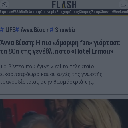
ιδήσεων
Ελλάδα
Πολιτική
Οικονομία
Επιχειρήσεις
Κόσμος
Σπορ
Showbiz
Weekend
LIFE
Άννα Βίσση
Showbiz
Άννα Βίσση: Η πιο «όμορφη fan» γιόρτασε
τα 80α της γενέθλια στο «Hotel Ermou»
Το βίντεο που έγινε viral το τελευταίο
εικοσιτετράωρο και οι ευχές της γνωστής
τραγουδίστριας στην θαυμάστριά της.