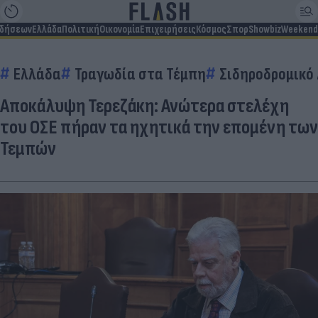
ιδήσεων
Ελλάδα
Πολιτική
Οικονομία
Επιχειρήσεις
Κόσμος
Σπορ
Showbiz
Weekend
Ελλάδα
Τραγωδία στα Τέμπη
Σιδηροδρομικό
Αποκάλυψη Τερεζάκη: Ανώτερα στελέχη
του ΟΣΕ πήραν τα ηχητικά την επομένη των
Τεμπών