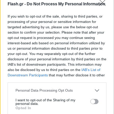
Flash.gr -
Do Not Process My Personal Information
If you wish to opt-out of the sale, sharing to third parties, or
processing of your personal or sensitive information for
targeted advertising by us, please use the below opt-out
section to confirm your selection. Please note that after your
opt-out request is processed you may continue seeing
interest-based ads based on personal information utilized by
us or personal information disclosed to third parties prior to
your opt-out. You may separately opt-out of the further
disclosure of your personal information by third parties on the
IAB’s list of downstream participants. This information may
also be disclosed by us to third parties on the
IAB’s List of
Κατέληξε, λέγοντας πως στελέχη από τη δίωξη
Downstream Participants
that may further disclose it to other
ηλεκτρονικού εγκλήματος με εντολή του ανακριτή
third parties.
Λάρισας πήραν τους σκληρούς δίσκους από το
Please note that this website/app uses one or more Google
Personal Data Processing Opt Outs
σύστημα καταγραφής.
services and may gather and store information including but
not limited to your visit or usage behaviour. You may click to
I want to opt-out of the Sharing of my
personal data.
Η συνέντευξη του Παναγιώτη Τερεζάκη στο
grant or deny consent to Google and its third-party tags to
Opted In
use your data for below specified purposes in below Google