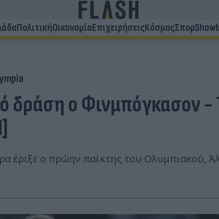
λάδα
Πολιτική
Οικονομία
Επιχειρήσεις
Κόσμος
Σπορ
Showb
lympia
 δράση ο Φινμπόγκασον - Τ
]
ρα έριξε ο πρώην παίκτης του Ολυμπιακού, Ά