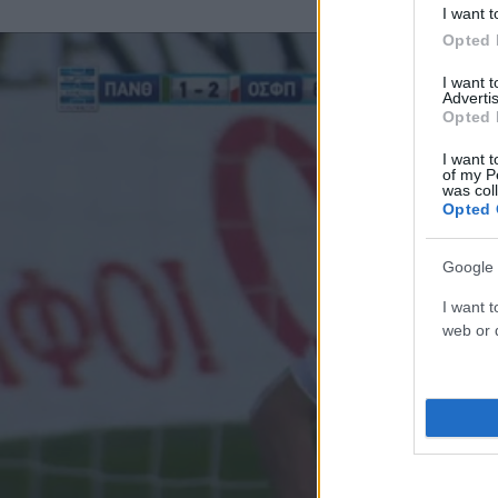
I want t
Opted 
I want 
Advertis
Opted 
I want t
of my P
was col
Opted 
Google 
I want t
web or d