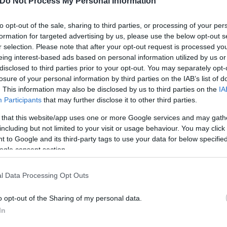
Do Not Process My Personal Information
ζω κάθε μέρα και άλλα τόσα, αντίο. Σήμερα τελειώνει
έο που με ενθουσιάζει πολύ. Ευχαριστώ όλους όσοι
to opt-out of the sale, sharing to third parties, or processing of your per
formation for targeted advertising by us, please use the below opt-out s
ην οικογένειά μου για την ατελείωτη στήριξη και θυ
r selection. Please note that after your opt-out request is processed y
eing interest-based ads based on personal information utilized by us or
disclosed to third parties prior to your opt-out. You may separately opt-
ν
2015/16
, ενώ σε
13 ματς
σημείωσε
δύο γκολ
.
losure of your personal information by third parties on the IAB’s list of
. This information may also be disclosed by us to third parties on the
IA
Participants
that may further disclose it to other third parties.
 that this website/app uses one or more Google services and may gath
including but not limited to your visit or usage behaviour. You may click 
 to Google and its third-party tags to use your data for below specifi
ogle consent section.
l Data Processing Opt Outs
o opt-out of the Sharing of my personal data.
In