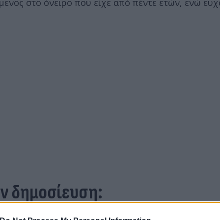
νος στο όνειρο που είχε από πέντε ετών, ενώ ευχ
ην δημοσίευση:
εις δώσει σε εμένα και την οικογένειά μου. Αυτό τ