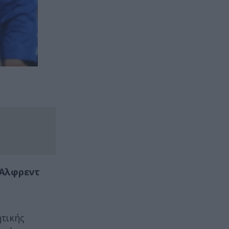
Άλφρεντ
ητικής