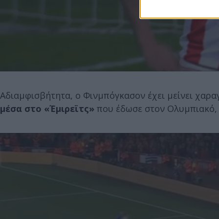
Αδιαμφισβήτητα, ο Φινμπόγκασον έχει μείνει χαρ
μέσα στο «Έμιρεϊτς»
που έδωσε στον Ολυμπιακό, 