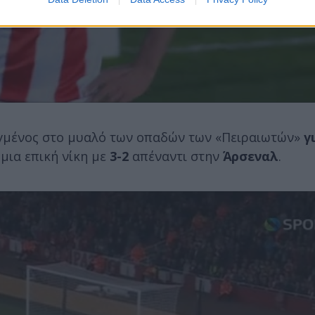
αγμένος στο μυαλό των οπαδών των «Πειραιωτών»
γ
μια επική νίκη με
3-2
απέναντι στην
Άρσεναλ
.