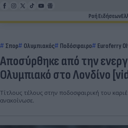
Ροή Ειδήσεων
Ελ
Σπορ
Ολυμπιακός
Ποδόσφαιρο
Euroferry O
Αποσύρθηκε από την ενεργό
Ολυμπιακό στο Λονδίνο [vid
Τίτλους τέλους στην ποδοσφαιρική του καριέ
ανακοίνωσε.