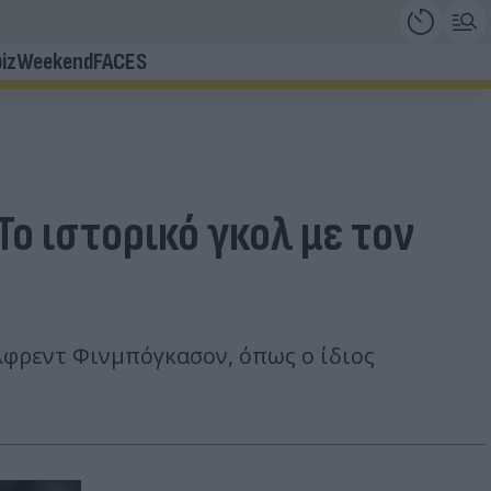
iz
Weekend
FACES
ο ιστορικό γκολ με τον
λφρεντ Φινμπόγκασον, όπως ο ίδιος