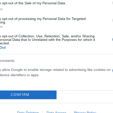
o opt-out of the Sale of my Personal Data.
In
to opt-out of processing my Personal Data for Targeted
ing.
In
o opt-out of Collection, Use, Retention, Sale, and/or Sharing
ersonal Data that Is Unrelated with the Purposes for which it
lected.
Out
consents
o allow Google to enable storage related to advertising like cookies on
evice identifiers in apps.
CONFIRM
Data Deletion
Data Access
Privacy Policy